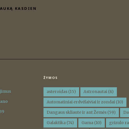
AUKĄ KASDIEN
ŽYMOS
ėjimus
asteroidas
(15)
Astronautai
(8)
vano
Automatiniai erdvėlaiviai ir zondai
(10)
 39
Dangaus skliaute ir ant Žemės
(59)
Da
Galaktika
(74)
Gama
(10)
grizulo ra