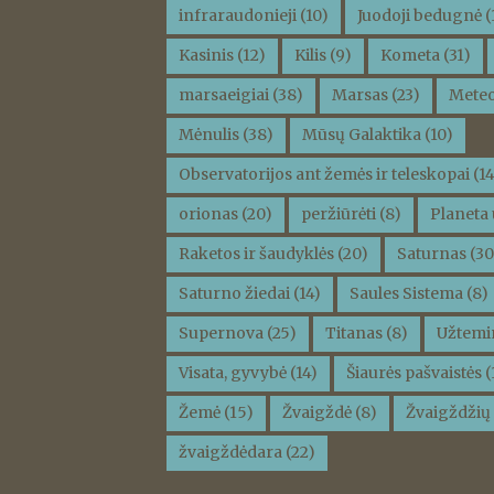
infraraudonieji
(10)
Juodoji bedugnė
(
Kasinis
(12)
Kilis
(9)
Kometa
(31)
marsaeigiai
(38)
Marsas
(23)
Meteo
Mėnulis
(38)
Mūsų Galaktika
(10)
Observatorijos ant žemės ir teleskopai
(14
orionas
(20)
peržiūrėti
(8)
Planeta 
Raketos ir šaudyklės
(20)
Saturnas
(30
Saturno žiedai
(14)
Saules Sistema
(8)
Supernova
(25)
Titanas
(8)
Užtemi
Visata, gyvybė
(14)
Šiaurės pašvaistės
(
Žemė
(15)
Žvaigždė
(8)
Žvaigždžių 
žvaigždėdara
(22)