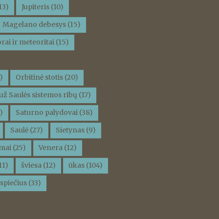
13)
Jupiteris
(10)
Magelano debesys
(15)
rai ir meteoritai
(15)
)
Orbitinė stotis
(20)
už Saulės sistemos ribų
(17)
)
Saturno palydovai
(38)
Saulė
(27)
Sietynas
(9)
mai
(25)
Venera
(12)
11)
šviesa
(12)
ūkas
(104)
spiečius
(33)