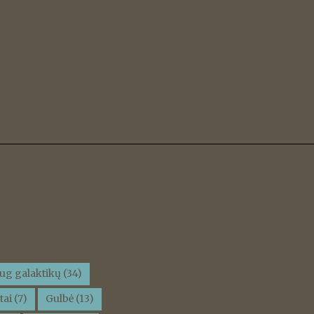
ug galaktikų
(34)
tai
(7)
Gulbė
(13)