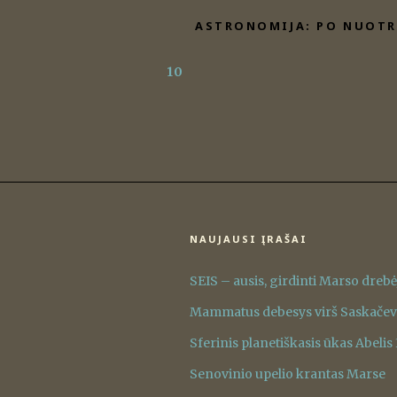
Eiti
ASTRONOMIJA: PO NUOTR
prie
turinio
10
NAUJAUSI ĮRAŠAI
SEIS – ausis, girdinti Marso dreb
Mammatus debesys virš Saskače
Sferinis planetiškasis ūkas Abelis
Senovinio upelio krantas Marse