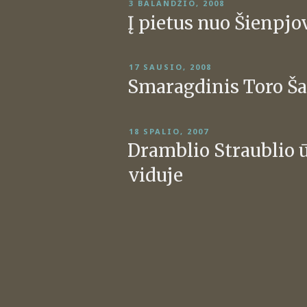
PASKELBTA
3 BALANDŽIO, 2008
Į pietus nuo Šienpjo
PASKELBTA
17 SAUSIO, 2008
Smaragdinis Toro Š
PASKELBTA
18 SPALIO, 2007
Dramblio Straublio ū
viduje
Įrašų
puslapiavimas