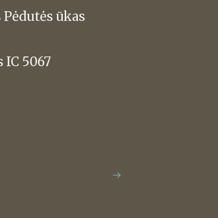
 Pėdutės ūkas
s IC 5067