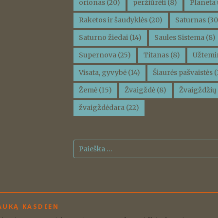
orionas
(20)
peržiūrėti
(8)
Planeta 
Raketos ir šaudyklės
(20)
Saturnas
(30
Saturno žiedai
(14)
Saules Sistema
(8)
Supernova
(25)
Titanas
(8)
Užtemi
Visata, gyvybė
(14)
Šiaurės pašvaistės
(
Žemė
(15)
Žvaigždė
(8)
Žvaigždžių 
žvaigždėdara
(22)
Ieškoti:
AUKĄ KASDIEN