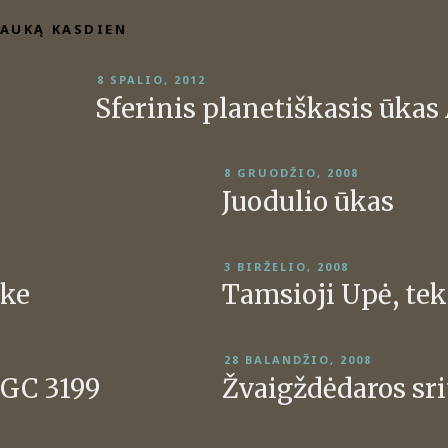
AUKĄ KASDIEN
PASKELBTA
8 SPALIO, 2012
Sferinis planetiškasis ūkas
PASKELBTA
8 GRUODŽIO, 2008
Juodulio ūkas
PASKELBTA
3 BIRŽELIO, 2008
ūke
Tamsioji Upė, tek
PASKELBTA
28 BALANDŽIO, 2008
NGC 3199
Žvaigždėdaros sr