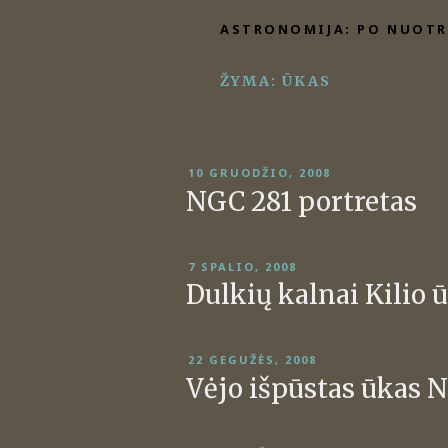
Eiti
ASTRONOMIJA: PO NUOTR
prie
turinio
ŽYMA:
ŪKAS
PASKELBTA
10 GRUODŽIO, 2008
NGC 281 portretas
PASKELBTA
7 SPALIO, 2008
Dulkių kalnai Kilio 
PASKELBTA
22 GEGUŽĖS, 2008
Vėjo išpūstas ūkas 