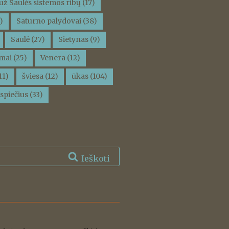
už Saulės sistemos ribų
(17)
)
Saturno palydovai
(38)
Saulė
(27)
Sietynas
(9)
mai
(25)
Venera
(12)
11)
šviesa
(12)
ūkas
(104)
spiečius
(33)
Ieškoti