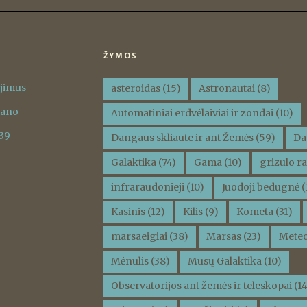
ŽYMOS
ėjimus
asteroidas
(15)
Astronautai
(8)
vano
Automatiniai erdvėlaiviai ir zondai
(10)
 39
Dangaus skliaute ir ant Žemės
(59)
Da
Galaktika
(74)
Gama
(10)
grizulo ra
infraraudonieji
(10)
Juodoji bedugnė
(
Kasinis
(12)
Kilis
(9)
Kometa
(31)
marsaeigiai
(38)
Marsas
(23)
Meteo
Mėnulis
(38)
Mūsų Galaktika
(10)
Observatorijos ant žemės ir teleskopai
(14