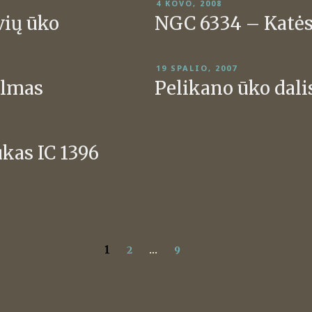
PASKELBTA
4 KOVO, 2008
vių ūko
NGC 6334 – Katės
PASKELBTA
19 SPALIO, 2007
almas
Pelikano ūko dali
kas IC 1396
1
2
…
9