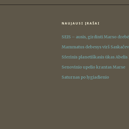
NAUJAUSI ĮRAŠAI
SEIS – ausis, girdinti Marso dreb
Mammatus debesys virš Saskače
Sferinis planetiškasis ūkas Abelis
Senovinio upelio krantas Marse
Saturnas po lygiadienio