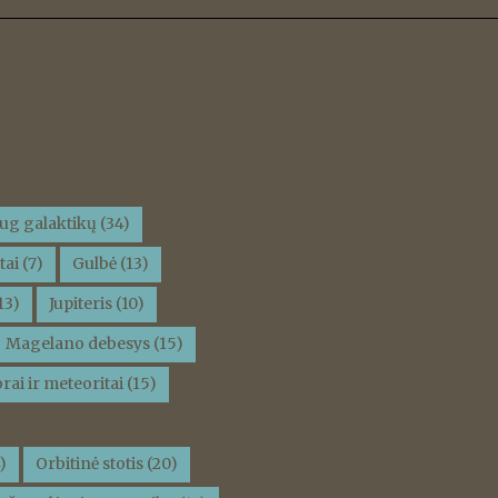
ug galaktikų
(34)
tai
(7)
Gulbė
(13)
13)
Jupiteris
(10)
Magelano debesys
(15)
rai ir meteoritai
(15)
)
Orbitinė stotis
(20)