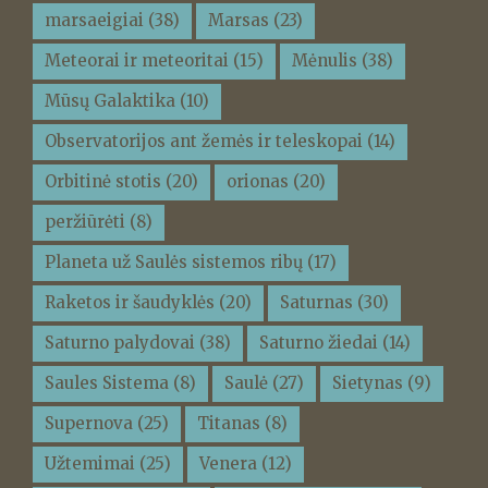
marsaeigiai
(38)
Marsas
(23)
Meteorai ir meteoritai
(15)
Mėnulis
(38)
Mūsų Galaktika
(10)
Observatorijos ant žemės ir teleskopai
(14)
Orbitinė stotis
(20)
orionas
(20)
peržiūrėti
(8)
Planeta už Saulės sistemos ribų
(17)
Raketos ir šaudyklės
(20)
Saturnas
(30)
Saturno palydovai
(38)
Saturno žiedai
(14)
Saules Sistema
(8)
Saulė
(27)
Sietynas
(9)
Supernova
(25)
Titanas
(8)
Užtemimai
(25)
Venera
(12)