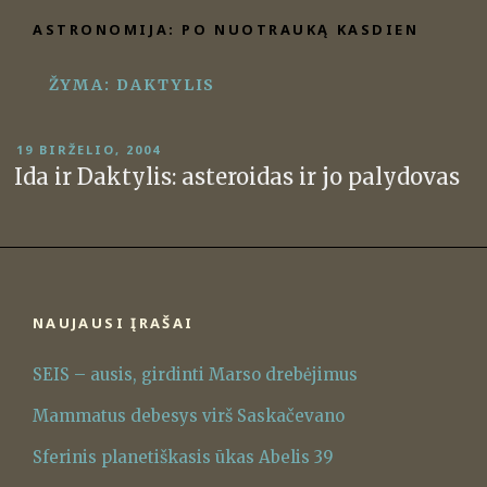
Eiti
ASTRONOMIJA: PO NUOTRAUKĄ KASDIEN
prie
turinio
ŽYMA:
DAKTYLIS
PASKELBTA
19 BIRŽELIO, 2004
Ida ir Daktylis: asteroidas ir jo palydovas
NAUJAUSI ĮRAŠAI
SEIS – ausis, girdinti Marso drebėjimus
Mammatus debesys virš Saskačevano
Sferinis planetiškasis ūkas Abelis 39