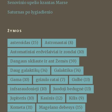
Senovinio upelio krantas Marse
Saturnas po lygiadienio
ŽYMOS
asteroidas
(15)
Astronautai
(8)
Automatiniai erdvėlaiviai ir zondai
(10)
Dangaus skliaute ir ant Žemės
(59)
Daug galaktikų
(34)
Galaktika
(74)
Gama
(10)
grizulo ratai
(7)
Gulbė
(13)
infraraudonieji
(10)
Juodoji bedugnė
(13)
Jupiteris
(10)
Kasinis
(12)
Kilis
(9)
Kometa
(31)
Magelano debesys
(15)