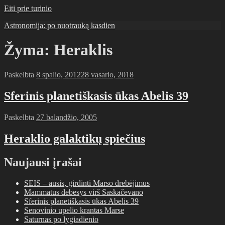
Eiti prie turinio
Astronomija: po nuotrauką kasdien
Žyma:
Heraklis
Paskelbta
8 spalio, 2012
28 vasario, 2018
Sferinis planetiškasis ūkas Abelis 39
Paskelbta
27 balandžio, 2005
Heraklio galaktikų spiečius
Naujausi įrašai
SEIS – ausis, girdinti Marso drebėjimus
Mammatus debesys virš Saskačevano
Sferinis planetiškasis ūkas Abelis 39
Senovinio upelio krantas Marse
Saturnas po lygiadienio