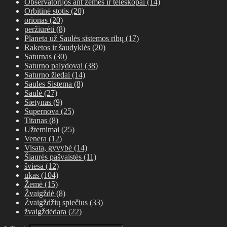
Observatorijos ant žemės ir teleskopai
(14)
Orbitinė stotis
(20)
orionas
(20)
peržiūrėti
(8)
Planeta už Saulės sistemos ribų
(17)
Raketos ir šaudyklės
(20)
Saturnas
(30)
Saturno palydovai
(38)
Saturno žiedai
(14)
Saules Sistema
(8)
Saulė
(27)
Sietynas
(9)
Supernova
(25)
Titanas
(8)
Užtemimai
(25)
Venera
(12)
Visata, gyvybė
(14)
Šiaurės pašvaistės
(11)
šviesa
(12)
ūkas
(104)
Žemė
(15)
Žvaigždė
(8)
Žvaigždžių spiečius
(33)
žvaigždėdara
(22)