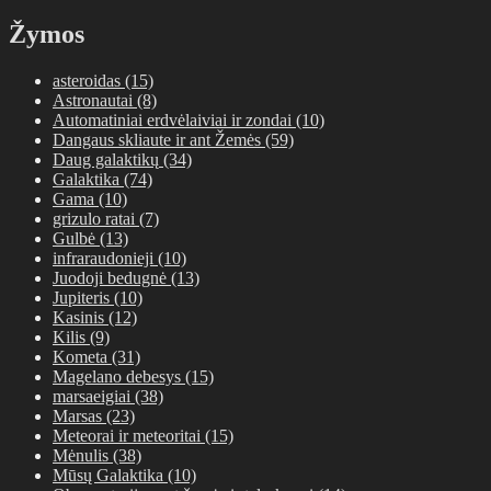
Žymos
asteroidas
(15)
Astronautai
(8)
Automatiniai erdvėlaiviai ir zondai
(10)
Dangaus skliaute ir ant Žemės
(59)
Daug galaktikų
(34)
Galaktika
(74)
Gama
(10)
grizulo ratai
(7)
Gulbė
(13)
infraraudonieji
(10)
Juodoji bedugnė
(13)
Jupiteris
(10)
Kasinis
(12)
Kilis
(9)
Kometa
(31)
Magelano debesys
(15)
marsaeigiai
(38)
Marsas
(23)
Meteorai ir meteoritai
(15)
Mėnulis
(38)
Mūsų Galaktika
(10)