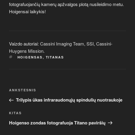
fotografuojančių kamerų apžvalgos plotą nusileidimo metu.
Hoigensai laikykis!
Vaizdo autoriai:
Cassini Imaging Team
,
SSI
,
Cassini-
Huygens Mission
.
ŽYMOS
HOIGENSAS
,
TITANAS
Navigacija
Ankstesnis
ANKSTESNIS
tarp
įrašas
Trilypis ūkas infraraudonųjų spindulių nuotraukoje
įrašų
Kitas
KITAS
įrašas
Hoigenso zondas fotografuoja Titano paviršių