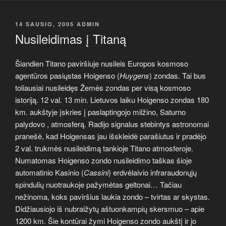
PASKELBTA
14 SAUSIO, 2005
ADMIN
Nusileidimas į Titaną
Šiandien Titano paviršiuje nusileis Europos kosmoso
agentūros pasiųstas Hoigenso (
Huygens
) zondas. Tai bus
toliausiai nusileidęs Žemės zondas per visą kosmoso
istoriją. 12 val. 13 min. Lietuvos laiku Hoigenso zondas 180
km. aukštyje įskries į paslaptingojo milžino, Saturno
palydovo , atmosferą. Radijo signalus stebintys astronomai
pranešė, kad Hoigensas jau išskleidė parašiutus ir pradėjo
2 val. trukmės nusileidimą tankioje Titano atmosferoje.
Numatomas Hoigenso zondo nusileidimo taškas šioje
automatinio Kasinio (
Cassini
) erdvėlaivio infraraudonųjų
spindulių nuotraukoje pažymėtas geltonai… Tačiau
nežinoma, koks paviršius laukia zondo – tvirtas ar skystas.
Didžiausiojo iš nubraižytų aštuonkampių skersmuo – apie
1200 km. Šie kontūrai žymi Hoigenso zondo aukštį ir jo