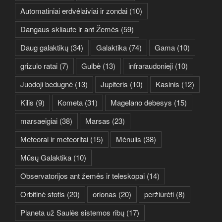
Automatiniai erdvėlaiviai ir zondai
(10)
Dangaus skliaute ir ant Žemės
(59)
Daug galaktikų
(34)
Galaktika
(74)
Gama
(10)
grizulo ratai
(7)
Gulbė
(13)
infraraudonieji
(10)
Juodoji bedugnė
(13)
Jupiteris
(10)
Kasinis
(12)
Kilis
(9)
Kometa
(31)
Magelano debesys
(15)
marsaeigiai
(38)
Marsas
(23)
Meteorai ir meteoritai
(15)
Mėnulis
(38)
Mūsų Galaktika
(10)
Observatorijos ant žemės ir teleskopai
(14)
Orbitinė stotis
(20)
orionas
(20)
peržiūrėti
(8)
Planeta už Saulės sistemos ribų
(17)