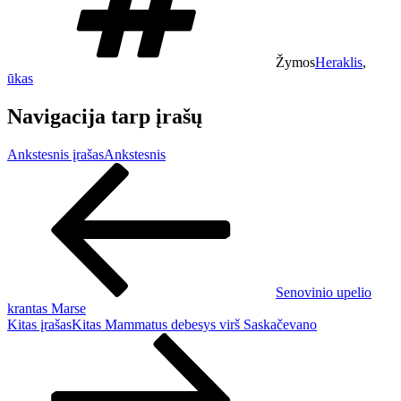
Žymos
Heraklis
,
ūkas
Navigacija tarp įrašų
Ankstesnis įrašas
Ankstesnis
Senovinio upelio
krantas Marse
Kitas įrašas
Kitas
Mammatus debesys virš Saskačevano