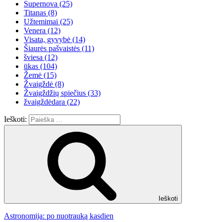
Supernova
(25)
Titanas
(8)
Užtemimai
(25)
Venera
(12)
Visata, gyvybė
(14)
Šiaurės pašvaistės
(11)
šviesa
(12)
ūkas
(104)
Žemė
(15)
Žvaigždė
(8)
Žvaigždžių spiečius
(33)
žvaigždėdara
(22)
Ieškoti:
Ieškoti
Astronomija: po nuotrauką kasdien