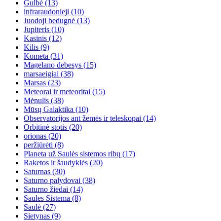
Gulbė
(13)
infraraudonieji
(10)
Juodoji bedugnė
(13)
Jupiteris
(10)
Kasinis
(12)
Kilis
(9)
Kometa
(31)
Magelano debesys
(15)
marsaeigiai
(38)
Marsas
(23)
Meteorai ir meteoritai
(15)
Mėnulis
(38)
Mūsų Galaktika
(10)
Observatorijos ant žemės ir teleskopai
(14)
Orbitinė stotis
(20)
orionas
(20)
peržiūrėti
(8)
Planeta už Saulės sistemos ribų
(17)
Raketos ir šaudyklės
(20)
Saturnas
(30)
Saturno palydovai
(38)
Saturno žiedai
(14)
Saules Sistema
(8)
Saulė
(27)
Sietynas
(9)