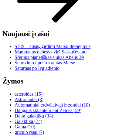
Naujausi įrašai
SEIS – ausis, girdinti Marso drebėjimus
Mammatus debesys virš Saskačevano
Sferinis planetiškasis ūkas Abelis 39
Senovinio upelio krantas Marse
Saturnas po lygiadienio
Žymos
asteroidas
(15)
Astronautai
(8)
Automatiniai erdvėlaiviai ir zondai
(10)
Dangaus skliaute ir ant Žemės
(59)
Daug galaktikų
(34)
Galaktika
(74)
Gama
(10)
grizulo ratai
(7)