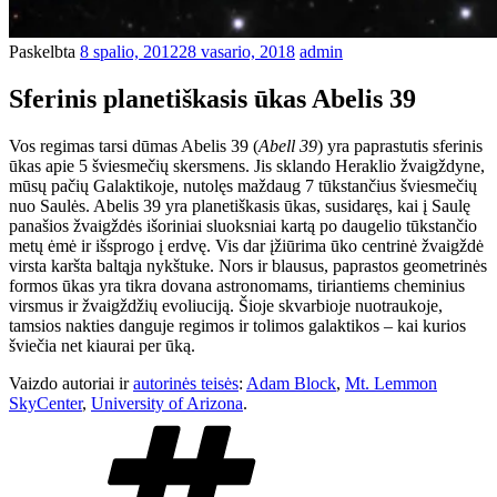
Paskelbta
8 spalio, 2012
28 vasario, 2018
admin
Sferinis planetiškasis ūkas Abelis 39
Vos regimas tarsi dūmas Abelis 39 (
Abell 39
) yra paprastutis sferinis
ūkas apie 5 šviesmečių skersmens. Jis sklando Heraklio žvaigždyne,
mūsų pačių Galaktikoje, nutolęs maždaug 7 tūkstančius šviesmečių
nuo Saulės. Abelis 39 yra planetiškasis ūkas, susidaręs, kai į Saulę
panašios žvaigždės išoriniai sluoksniai kartą po daugelio tūkstančio
metų ėmė ir išsprogo į erdvę. Vis dar įžiūrima ūko centrinė žvaigždė
virsta karšta baltąja nykštuke. Nors ir blausus, paprastos geometrinės
formos ūkas yra tikra dovana astronomams, tiriantiems cheminius
virsmus ir žvaigždžių evoliuciją. Šioje skvarbioje nuotraukoje,
tamsios nakties danguje regimos ir tolimos galaktikos – kai kurios
šviečia net kiaurai per ūką.
Vaizdo autoriai ir
autorinės teisės
:
Adam Block
,
Mt. Lemmon
SkyCenter
,
University of Arizona
.