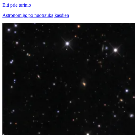
Eiti prie turinio
Astronomija: po nuotrauką kasdien