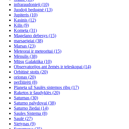
infraraudonieji
(10)
Juodoji bedugnė
(13)
Jupiteris
(10)
Kasinis
(12)
Kilis
(9)
Kometa
(31)
Magelano debesys
(15)
marsaeigiai
(38)
Marsas
(23)
Meteorai ir meteoritai
(15)
Mėnulis
(38)
Mūsų Galaktika
(10)
Observatorijos ant žemės ir teleskopai
(14)
Orbitinė stotis
(20)
orionas
(20)
peržiūrėti
(8)
Planeta už Saulės sistemos ribų
(17)
Raketos ir šaudyklės
(20)
Saturnas
(30)
Saturno palydovai
(38)
Saturno žiedai
(14)
Saules Sistema
(8)
Saulė
(27)
Sietynas
(9)
Supernova
(25)