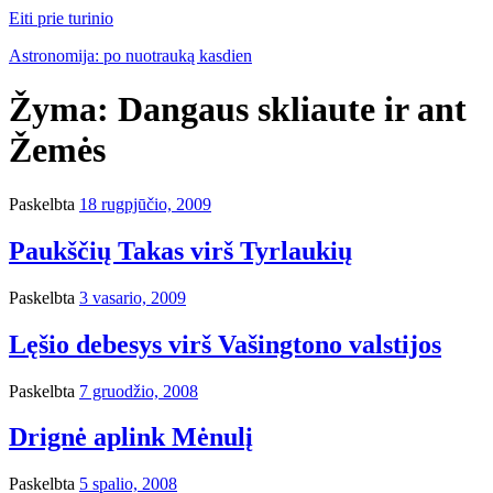
Eiti prie turinio
Astronomija: po nuotrauką kasdien
Žyma:
Dangaus skliaute ir ant
Žemės
Paskelbta
18 rugpjūčio, 2009
Paukščių Takas virš Tyrlaukių
Paskelbta
3 vasario, 2009
Lęšio debesys virš Vašingtono valstijos
Paskelbta
7 gruodžio, 2008
Drignė aplink Mėnulį
Paskelbta
5 spalio, 2008