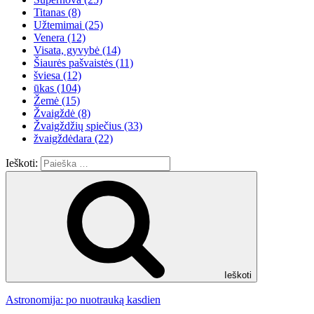
Titanas
(8)
Užtemimai
(25)
Venera
(12)
Visata, gyvybė
(14)
Šiaurės pašvaistės
(11)
šviesa
(12)
ūkas
(104)
Žemė
(15)
Žvaigždė
(8)
Žvaigždžių spiečius
(33)
žvaigždėdara
(22)
Ieškoti:
Ieškoti
Astronomija: po nuotrauką kasdien