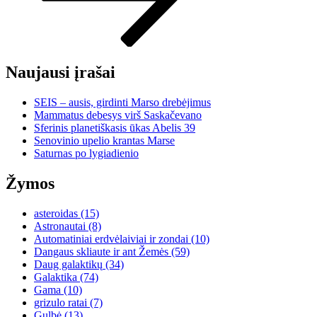
Naujausi įrašai
SEIS – ausis, girdinti Marso drebėjimus
Mammatus debesys virš Saskačevano
Sferinis planetiškasis ūkas Abelis 39
Senovinio upelio krantas Marse
Saturnas po lygiadienio
Žymos
asteroidas
(15)
Astronautai
(8)
Automatiniai erdvėlaiviai ir zondai
(10)
Dangaus skliaute ir ant Žemės
(59)
Daug galaktikų
(34)
Galaktika
(74)
Gama
(10)
grizulo ratai
(7)
Gulbė
(13)