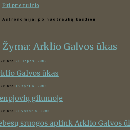
Eiti prie turinio
Astronomija: po nuotrauką kasdien
Žyma:
Arklio Galvos ūkas
kelbta
21 liepos, 2009
rklio Galvos ūkas
kelbta
15 spalio, 2006
ienpjovių gilumoje
kelbta
21 vasario, 2006
ebesų sruogos aplink Arklio Galvos ū