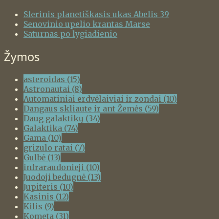
Sferinis planetiškasis ūkas Abelis 39
Senovinio upelio krantas Marse
Saturnas po lygiadienio
Žymos
asteroidas
(15)
Astronautai
(8)
Automatiniai erdvėlaiviai ir zondai
(10)
Dangaus skliaute ir ant Žemės
(59)
Daug galaktikų
(34)
Galaktika
(74)
Gama
(10)
grizulo ratai
(7)
Gulbė
(13)
infraraudonieji
(10)
Juodoji bedugnė
(13)
Jupiteris
(10)
Kasinis
(12)
Kilis
(9)
Kometa
(31)