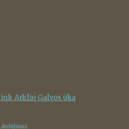
link Arklio Galvos ūką
o drebėjimus