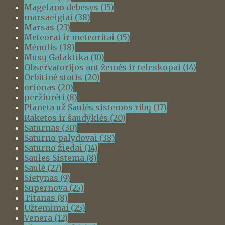
Magelano debesys
(15)
marsaeigiai
(38)
Marsas
(23)
Meteorai ir meteoritai
(15)
Mėnulis
(38)
Mūsų Galaktika
(10)
Observatorijos ant žemės ir teleskopai
(14)
Orbitinė stotis
(20)
orionas
(20)
peržiūrėti
(8)
Planeta už Saulės sistemos ribų
(17)
Raketos ir šaudyklės
(20)
Saturnas
(30)
Saturno palydovai
(38)
Saturno žiedai
(14)
Saules Sistema
(8)
Saulė
(27)
Sietynas
(9)
Supernova
(25)
Titanas
(8)
Užtemimai
(25)
Venera
(12)