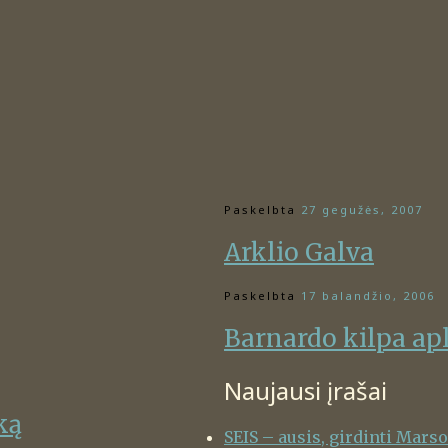
Paskelbta
27 gegužės, 2007
Arklio Galva
Paskelbta
17 balandžio, 2006
Barnardo kilpa ap
Naujausi įrašai
ką
SEIS – ausis, girdinti Mars