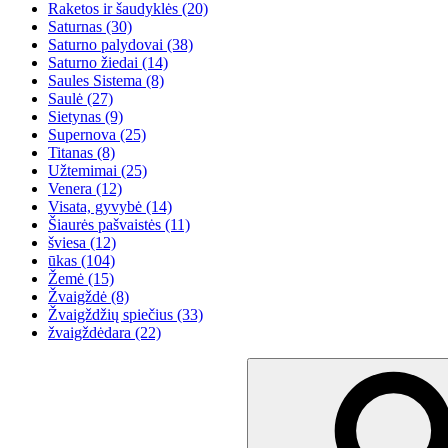
Raketos ir šaudyklės
(20)
Saturnas
(30)
Saturno palydovai
(38)
Saturno žiedai
(14)
Saules Sistema
(8)
Saulė
(27)
Sietynas
(9)
Supernova
(25)
Titanas
(8)
Užtemimai
(25)
Venera
(12)
Visata, gyvybė
(14)
Šiaurės pašvaistės
(11)
šviesa
(12)
ūkas
(104)
Žemė
(15)
Žvaigždė
(8)
Žvaigždžių spiečius
(33)
žvaigždėdara
(22)