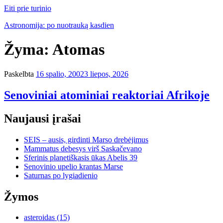
Eiti prie turinio
Astronomija: po nuotrauką kasdien
Žyma:
Atomas
Paskelbta
16 spalio, 2002
3 liepos, 2026
Senoviniai atominiai reaktoriai Afrikoje
Naujausi įrašai
SEIS – ausis, girdinti Marso drebėjimus
Mammatus debesys virš Saskačevano
Sferinis planetiškasis ūkas Abelis 39
Senovinio upelio krantas Marse
Saturnas po lygiadienio
Žymos
asteroidas
(15)