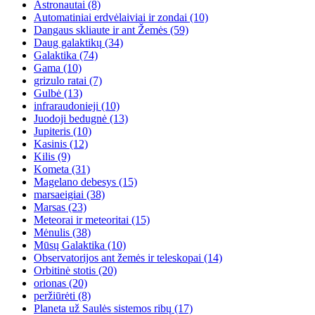
Astronautai
(8)
Automatiniai erdvėlaiviai ir zondai
(10)
Dangaus skliaute ir ant Žemės
(59)
Daug galaktikų
(34)
Galaktika
(74)
Gama
(10)
grizulo ratai
(7)
Gulbė
(13)
infraraudonieji
(10)
Juodoji bedugnė
(13)
Jupiteris
(10)
Kasinis
(12)
Kilis
(9)
Kometa
(31)
Magelano debesys
(15)
marsaeigiai
(38)
Marsas
(23)
Meteorai ir meteoritai
(15)
Mėnulis
(38)
Mūsų Galaktika
(10)
Observatorijos ant žemės ir teleskopai
(14)
Orbitinė stotis
(20)
orionas
(20)
peržiūrėti
(8)
Planeta už Saulės sistemos ribų
(17)