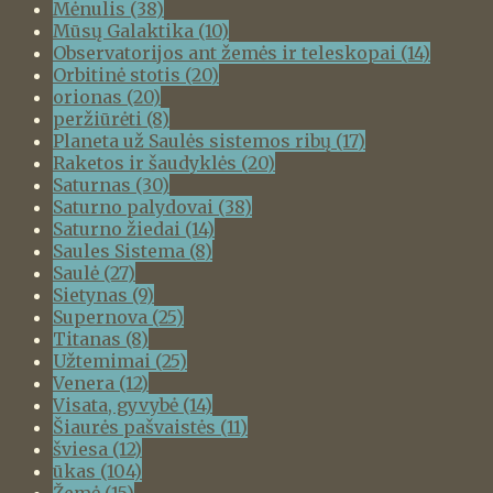
Mėnulis
(38)
Mūsų Galaktika
(10)
Observatorijos ant žemės ir teleskopai
(14)
Orbitinė stotis
(20)
orionas
(20)
peržiūrėti
(8)
Planeta už Saulės sistemos ribų
(17)
Raketos ir šaudyklės
(20)
Saturnas
(30)
Saturno palydovai
(38)
Saturno žiedai
(14)
Saules Sistema
(8)
Saulė
(27)
Sietynas
(9)
Supernova
(25)
Titanas
(8)
Užtemimai
(25)
Venera
(12)
Visata, gyvybė
(14)
Šiaurės pašvaistės
(11)
šviesa
(12)
ūkas
(104)