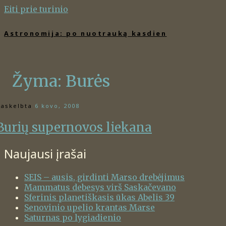
Eiti prie turinio
Astronomija: po nuotrauką kasdien
Žyma:
Burės
askelbta
6 kovo, 2008
Burių supernovos liekana
Naujausi įrašai
SEIS – ausis, girdinti Marso drebėjimus
Mammatus debesys virš Saskačevano
Sferinis planetiškasis ūkas Abelis 39
Senovinio upelio krantas Marse
Saturnas po lygiadienio