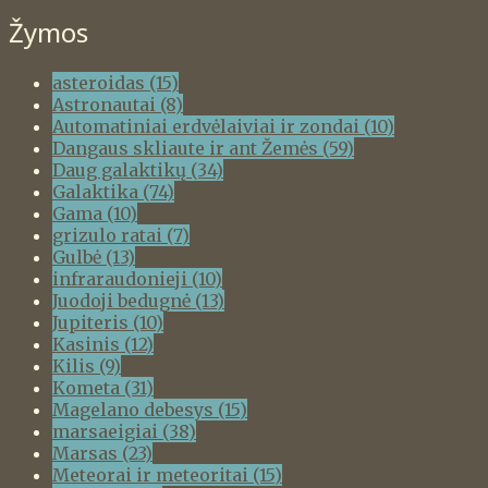
Žymos
asteroidas
(15)
Astronautai
(8)
Automatiniai erdvėlaiviai ir zondai
(10)
Dangaus skliaute ir ant Žemės
(59)
Daug galaktikų
(34)
Galaktika
(74)
Gama
(10)
grizulo ratai
(7)
Gulbė
(13)
infraraudonieji
(10)
Juodoji bedugnė
(13)
Jupiteris
(10)
Kasinis
(12)
Kilis
(9)
Kometa
(31)
Magelano debesys
(15)
marsaeigiai
(38)
Marsas
(23)
Meteorai ir meteoritai
(15)