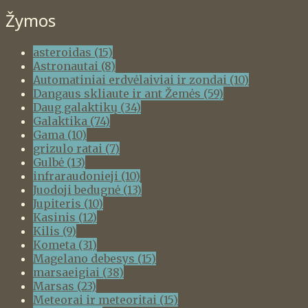
Žymos
asteroidas
(15)
Astronautai
(8)
Automatiniai erdvėlaiviai ir zondai
(10)
Dangaus skliaute ir ant Žemės
(59)
Daug galaktikų
(34)
Galaktika
(74)
Gama
(10)
grizulo ratai
(7)
Gulbė
(13)
infraraudonieji
(10)
Juodoji bedugnė
(13)
Jupiteris
(10)
Kasinis
(12)
Kilis
(9)
Kometa
(31)
Magelano debesys
(15)
marsaeigiai
(38)
Marsas
(23)
Meteorai ir meteoritai
(15)