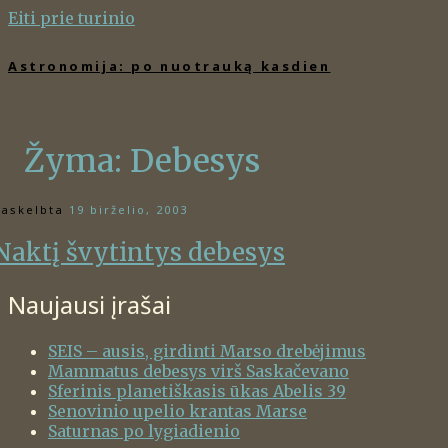
Eiti prie turinio
Astronomija: po nuotrauką kasdien
Žyma:
Debesys
askelbta
19 birželio, 2003
Naktį švytintys debesys
Naujausi įrašai
SEIS – ausis, girdinti Marso drebėjimus
Mammatus debesys virš Saskačevano
Sferinis planetiškasis ūkas Abelis 39
Senovinio upelio krantas Marse
Saturnas po lygiadienio