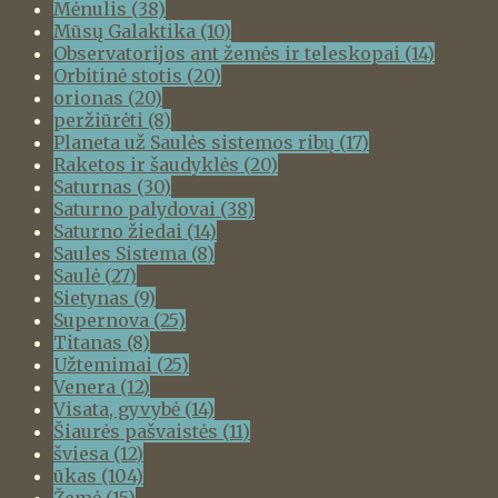
Mėnulis
(38)
Mūsų Galaktika
(10)
Observatorijos ant žemės ir teleskopai
(14)
Orbitinė stotis
(20)
orionas
(20)
peržiūrėti
(8)
Planeta už Saulės sistemos ribų
(17)
Raketos ir šaudyklės
(20)
Saturnas
(30)
Saturno palydovai
(38)
Saturno žiedai
(14)
Saules Sistema
(8)
Saulė
(27)
Sietynas
(9)
Supernova
(25)
Titanas
(8)
Užtemimai
(25)
Venera
(12)
Visata, gyvybė
(14)
Šiaurės pašvaistės
(11)
šviesa
(12)
ūkas
(104)