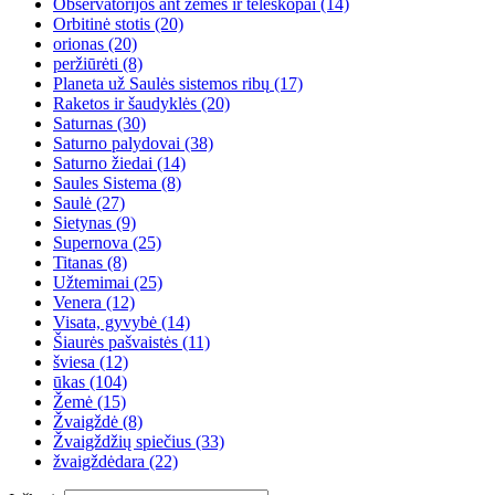
Observatorijos ant žemės ir teleskopai
(14)
Orbitinė stotis
(20)
orionas
(20)
peržiūrėti
(8)
Planeta už Saulės sistemos ribų
(17)
Raketos ir šaudyklės
(20)
Saturnas
(30)
Saturno palydovai
(38)
Saturno žiedai
(14)
Saules Sistema
(8)
Saulė
(27)
Sietynas
(9)
Supernova
(25)
Titanas
(8)
Užtemimai
(25)
Venera
(12)
Visata, gyvybė
(14)
Šiaurės pašvaistės
(11)
šviesa
(12)
ūkas
(104)
Žemė
(15)
Žvaigždė
(8)
Žvaigždžių spiečius
(33)
žvaigždėdara
(22)