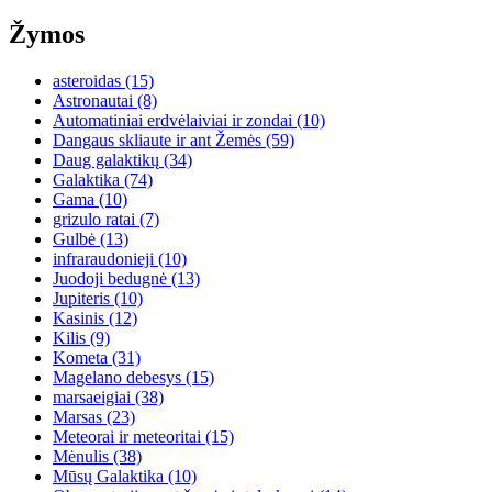
Žymos
asteroidas
(15)
Astronautai
(8)
Automatiniai erdvėlaiviai ir zondai
(10)
Dangaus skliaute ir ant Žemės
(59)
Daug galaktikų
(34)
Galaktika
(74)
Gama
(10)
grizulo ratai
(7)
Gulbė
(13)
infraraudonieji
(10)
Juodoji bedugnė
(13)
Jupiteris
(10)
Kasinis
(12)
Kilis
(9)
Kometa
(31)
Magelano debesys
(15)
marsaeigiai
(38)
Marsas
(23)
Meteorai ir meteoritai
(15)
Mėnulis
(38)
Mūsų Galaktika
(10)