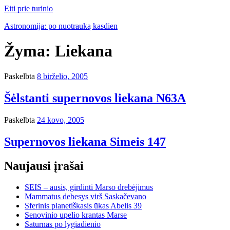
Eiti prie turinio
Astronomija: po nuotrauką kasdien
Žyma:
Liekana
Paskelbta
8 birželio, 2005
Šėlstanti supernovos liekana N63A
Paskelbta
24 kovo, 2005
Supernovos liekana Simeis 147
Naujausi įrašai
SEIS – ausis, girdinti Marso drebėjimus
Mammatus debesys virš Saskačevano
Sferinis planetiškasis ūkas Abelis 39
Senovinio upelio krantas Marse
Saturnas po lygiadienio