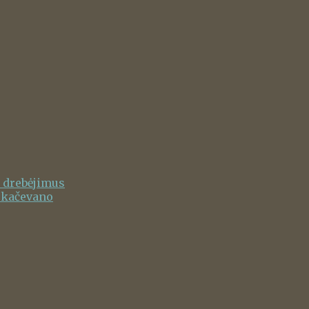
o drebėjimus
skačevano