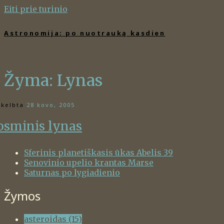
Eiti prie turinio
Astronomija: po nuotrauką kasdien
Žyma:
Lynas
kelbta
28 kovo, 2005
osminis lynas
Sferinis planetiškasis ūkas Abelis 39
Senovinio upelio krantas Marse
Saturnas po lygiadienio
Žymos
asteroidas
(15)