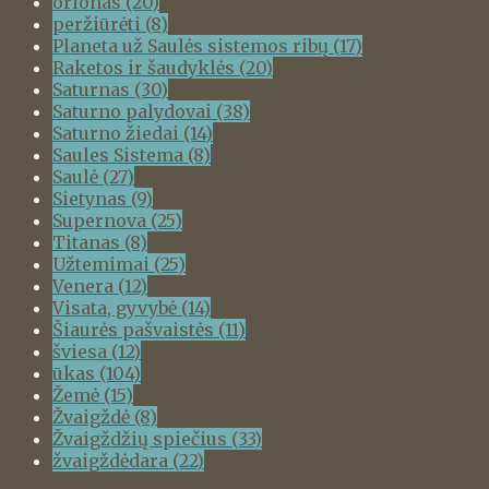
orionas
(20)
peržiūrėti
(8)
Planeta už Saulės sistemos ribų
(17)
Raketos ir šaudyklės
(20)
Saturnas
(30)
Saturno palydovai
(38)
Saturno žiedai
(14)
Saules Sistema
(8)
Saulė
(27)
Sietynas
(9)
Supernova
(25)
Titanas
(8)
Užtemimai
(25)
Venera
(12)
Visata, gyvybė
(14)
Šiaurės pašvaistės
(11)
šviesa
(12)
ūkas
(104)
Žemė
(15)
Žvaigždė
(8)
Žvaigždžių spiečius
(33)
žvaigždėdara
(22)