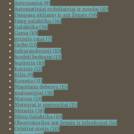
Astronautai
(8)
Automatiniai erdvėlaiviai ir zondai
(10)
Dangaus skliaute ir ant Žemės
(59)
Daug galaktikų
(34)
Galaktika
(74)
Gama
(10)
grizulo ratai
(7)
Gulbė
(13)
infraraudonieji
(10)
Juodoji bedugnė
(13)
Jupiteris
(10)
Kasinis
(12)
Kilis
(9)
Kometa
(31)
Magelano debesys
(15)
marsaeigiai
(38)
Marsas
(23)
Meteorai ir meteoritai
(15)
Mėnulis
(38)
Mūsų Galaktika
(10)
Observatorijos ant žemės ir teleskopai
(14)
Orbitinė stotis
(20)