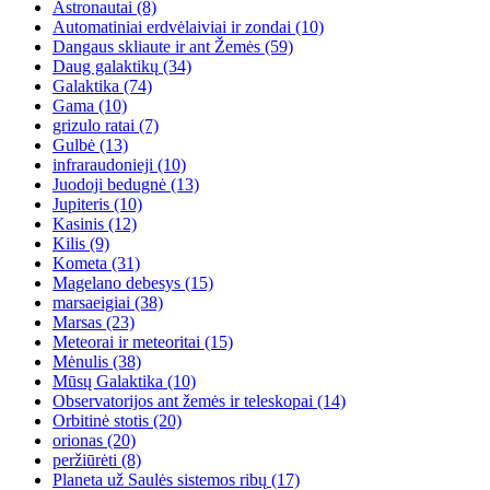
Astronautai
(8)
Automatiniai erdvėlaiviai ir zondai
(10)
Dangaus skliaute ir ant Žemės
(59)
Daug galaktikų
(34)
Galaktika
(74)
Gama
(10)
grizulo ratai
(7)
Gulbė
(13)
infraraudonieji
(10)
Juodoji bedugnė
(13)
Jupiteris
(10)
Kasinis
(12)
Kilis
(9)
Kometa
(31)
Magelano debesys
(15)
marsaeigiai
(38)
Marsas
(23)
Meteorai ir meteoritai
(15)
Mėnulis
(38)
Mūsų Galaktika
(10)
Observatorijos ant žemės ir teleskopai
(14)
Orbitinė stotis
(20)
orionas
(20)
peržiūrėti
(8)
Planeta už Saulės sistemos ribų
(17)