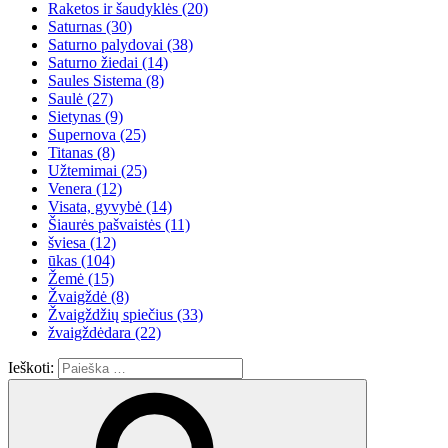
Raketos ir šaudyklės
(20)
Saturnas
(30)
Saturno palydovai
(38)
Saturno žiedai
(14)
Saules Sistema
(8)
Saulė
(27)
Sietynas
(9)
Supernova
(25)
Titanas
(8)
Užtemimai
(25)
Venera
(12)
Visata, gyvybė
(14)
Šiaurės pašvaistės
(11)
šviesa
(12)
ūkas
(104)
Žemė
(15)
Žvaigždė
(8)
Žvaigždžių spiečius
(33)
žvaigždėdara
(22)
Ieškoti: