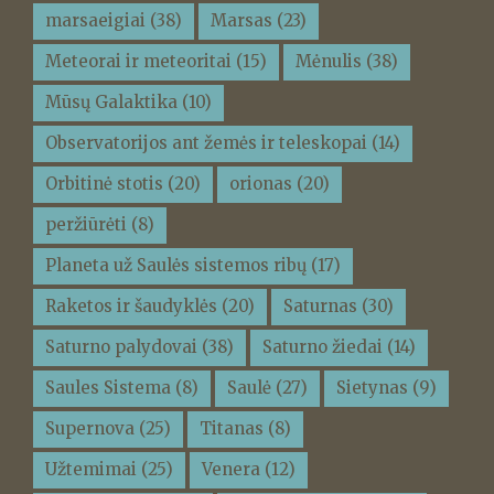
marsaeigiai
(38)
Marsas
(23)
Meteorai ir meteoritai
(15)
Mėnulis
(38)
Mūsų Galaktika
(10)
Observatorijos ant žemės ir teleskopai
(14)
Orbitinė stotis
(20)
orionas
(20)
peržiūrėti
(8)
Planeta už Saulės sistemos ribų
(17)
Raketos ir šaudyklės
(20)
Saturnas
(30)
Saturno palydovai
(38)
Saturno žiedai
(14)
Saules Sistema
(8)
Saulė
(27)
Sietynas
(9)
Supernova
(25)
Titanas
(8)
Užtemimai
(25)
Venera
(12)