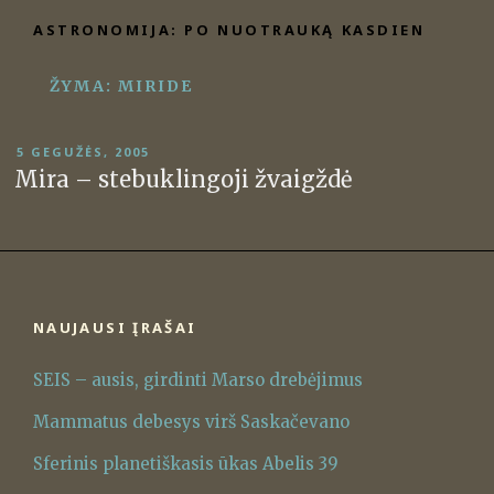
Eiti
ASTRONOMIJA: PO NUOTRAUKĄ KASDIEN
prie
turinio
ŽYMA:
MIRIDE
PASKELBTA
5 GEGUŽĖS, 2005
Mira – stebuklingoji žvaigždė
NAUJAUSI ĮRAŠAI
SEIS – ausis, girdinti Marso drebėjimus
Mammatus debesys virš Saskačevano
Sferinis planetiškasis ūkas Abelis 39