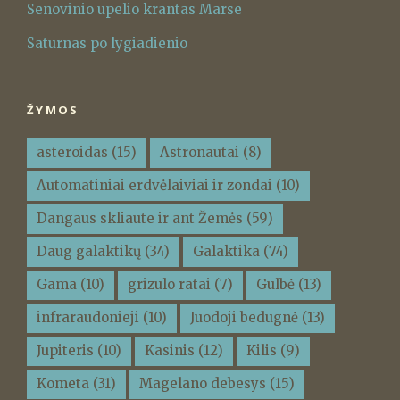
Senovinio upelio krantas Marse
Saturnas po lygiadienio
ŽYMOS
asteroidas
(15)
Astronautai
(8)
Automatiniai erdvėlaiviai ir zondai
(10)
Dangaus skliaute ir ant Žemės
(59)
Daug galaktikų
(34)
Galaktika
(74)
Gama
(10)
grizulo ratai
(7)
Gulbė
(13)
infraraudonieji
(10)
Juodoji bedugnė
(13)
Jupiteris
(10)
Kasinis
(12)
Kilis
(9)
Kometa
(31)
Magelano debesys
(15)