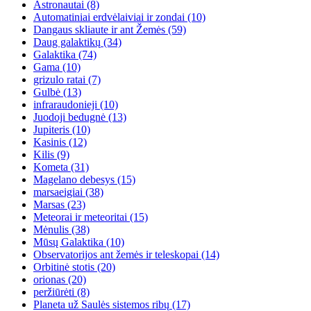
Astronautai
(8)
Automatiniai erdvėlaiviai ir zondai
(10)
Dangaus skliaute ir ant Žemės
(59)
Daug galaktikų
(34)
Galaktika
(74)
Gama
(10)
grizulo ratai
(7)
Gulbė
(13)
infraraudonieji
(10)
Juodoji bedugnė
(13)
Jupiteris
(10)
Kasinis
(12)
Kilis
(9)
Kometa
(31)
Magelano debesys
(15)
marsaeigiai
(38)
Marsas
(23)
Meteorai ir meteoritai
(15)
Mėnulis
(38)
Mūsų Galaktika
(10)
Observatorijos ant žemės ir teleskopai
(14)
Orbitinė stotis
(20)
orionas
(20)
peržiūrėti
(8)
Planeta už Saulės sistemos ribų
(17)