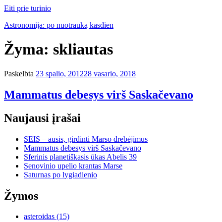
Eiti prie turinio
Astronomija: po nuotrauką kasdien
Žyma:
skliautas
Paskelbta
23 spalio, 2012
28 vasario, 2018
Mammatus debesys virš Saskačevano
Naujausi įrašai
SEIS – ausis, girdinti Marso drebėjimus
Mammatus debesys virš Saskačevano
Sferinis planetiškasis ūkas Abelis 39
Senovinio upelio krantas Marse
Saturnas po lygiadienio
Žymos
asteroidas
(15)