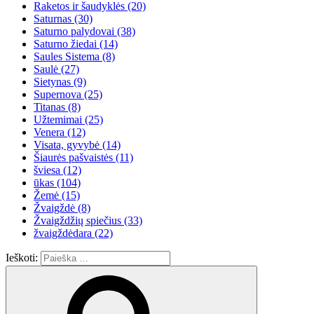
Raketos ir šaudyklės
(20)
Saturnas
(30)
Saturno palydovai
(38)
Saturno žiedai
(14)
Saules Sistema
(8)
Saulė
(27)
Sietynas
(9)
Supernova
(25)
Titanas
(8)
Užtemimai
(25)
Venera
(12)
Visata, gyvybė
(14)
Šiaurės pašvaistės
(11)
šviesa
(12)
ūkas
(104)
Žemė
(15)
Žvaigždė
(8)
Žvaigždžių spiečius
(33)
žvaigždėdara
(22)
Ieškoti: