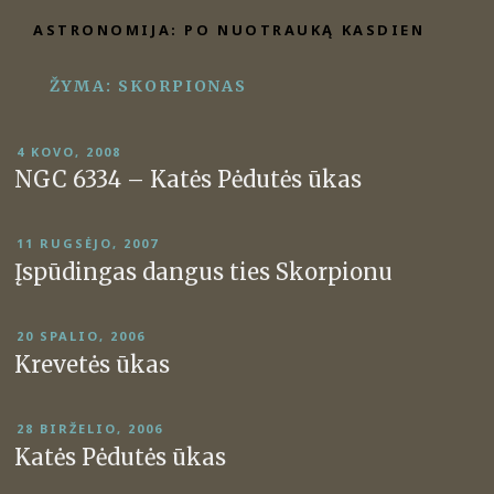
Eiti
ASTRONOMIJA: PO NUOTRAUKĄ KASDIEN
prie
turinio
ŽYMA:
SKORPIONAS
PASKELBTA
4 KOVO, 2008
NGC 6334 – Katės Pėdutės ūkas
PASKELBTA
11 RUGSĖJO, 2007
Įspūdingas dangus ties Skorpionu
PASKELBTA
20 SPALIO, 2006
Krevetės ūkas
PASKELBTA
28 BIRŽELIO, 2006
Katės Pėdutės ūkas