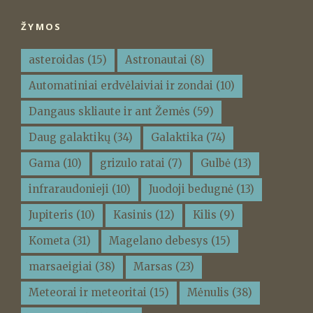
ŽYMOS
asteroidas
(15)
Astronautai
(8)
Automatiniai erdvėlaiviai ir zondai
(10)
Dangaus skliaute ir ant Žemės
(59)
Daug galaktikų
(34)
Galaktika
(74)
Gama
(10)
grizulo ratai
(7)
Gulbė
(13)
infraraudonieji
(10)
Juodoji bedugnė
(13)
Jupiteris
(10)
Kasinis
(12)
Kilis
(9)
Kometa
(31)
Magelano debesys
(15)
marsaeigiai
(38)
Marsas
(23)
Meteorai ir meteoritai
(15)
Mėnulis
(38)