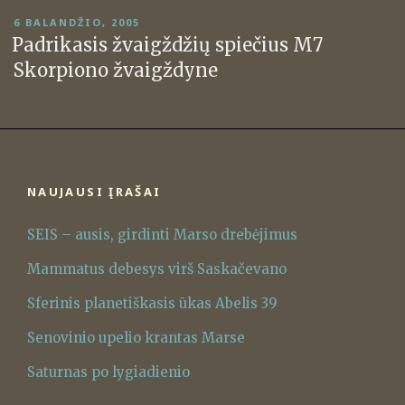
PASKELBTA
6 BALANDŽIO, 2005
Padrikasis žvaigždžių spiečius M7
Skorpiono žvaigždyne
NAUJAUSI ĮRAŠAI
SEIS – ausis, girdinti Marso drebėjimus
Mammatus debesys virš Saskačevano
Sferinis planetiškasis ūkas Abelis 39
Senovinio upelio krantas Marse
Saturnas po lygiadienio