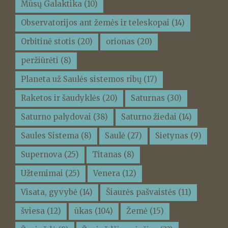
Mūsų Galaktika
(10)
Observatorijos ant žemės ir teleskopai
(14)
Orbitinė stotis
(20)
orionas
(20)
peržiūrėti
(8)
Planeta už Saulės sistemos ribų
(17)
Raketos ir šaudyklės
(20)
Saturnas
(30)
Saturno palydovai
(38)
Saturno žiedai
(14)
Saules Sistema
(8)
Saulė
(27)
Sietynas
(9)
Supernova
(25)
Titanas
(8)
Užtemimai
(25)
Venera
(12)
Visata, gyvybė
(14)
Šiaurės pašvaistės
(11)
šviesa
(12)
ūkas
(104)
Žemė
(15)