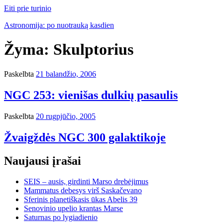
Eiti prie turinio
Astronomija: po nuotrauką kasdien
Žyma:
Skulptorius
Paskelbta
21 balandžio, 2006
NGC 253: vienišas dulkių pasaulis
Paskelbta
20 rugpjūčio, 2005
Žvaigždės NGC 300 galaktikoje
Naujausi įrašai
SEIS – ausis, girdinti Marso drebėjimus
Mammatus debesys virš Saskačevano
Sferinis planetiškasis ūkas Abelis 39
Senovinio upelio krantas Marse
Saturnas po lygiadienio