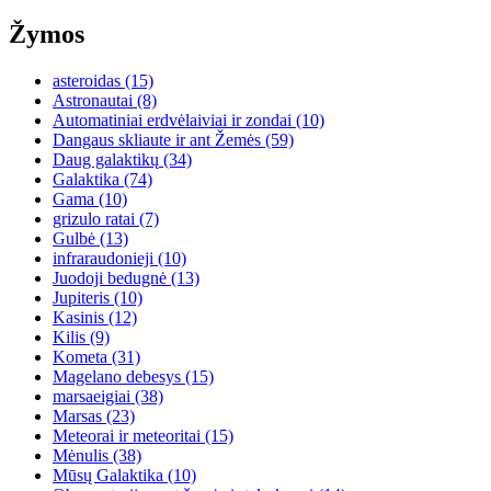
Žymos
asteroidas
(15)
Astronautai
(8)
Automatiniai erdvėlaiviai ir zondai
(10)
Dangaus skliaute ir ant Žemės
(59)
Daug galaktikų
(34)
Galaktika
(74)
Gama
(10)
grizulo ratai
(7)
Gulbė
(13)
infraraudonieji
(10)
Juodoji bedugnė
(13)
Jupiteris
(10)
Kasinis
(12)
Kilis
(9)
Kometa
(31)
Magelano debesys
(15)
marsaeigiai
(38)
Marsas
(23)
Meteorai ir meteoritai
(15)
Mėnulis
(38)
Mūsų Galaktika
(10)