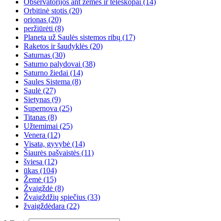
Observatorijos ant žemės ir teleskopai
(14)
Orbitinė stotis
(20)
orionas
(20)
peržiūrėti
(8)
Planeta už Saulės sistemos ribų
(17)
Raketos ir šaudyklės
(20)
Saturnas
(30)
Saturno palydovai
(38)
Saturno žiedai
(14)
Saules Sistema
(8)
Saulė
(27)
Sietynas
(9)
Supernova
(25)
Titanas
(8)
Užtemimai
(25)
Venera
(12)
Visata, gyvybė
(14)
Šiaurės pašvaistės
(11)
šviesa
(12)
ūkas
(104)
Žemė
(15)
Žvaigždė
(8)
Žvaigždžių spiečius
(33)
žvaigždėdara
(22)