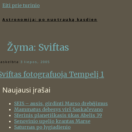
Eiti prie turinio
Astronomija: po nuotrauką kasdien
Žyma:
Sviftas
askelbta
3 liepos, 2005
Sviftas fotografuoja Tempelį 1
Naujausi įrašai
SEIS – ausis, girdinti Marso drebėjimus
Mammatus debesys virš Saskačevano
Sferinis planetiškasis ūkas Abelis 39
Senovinio upelio krantas Marse
Saturnas po lygiadienio