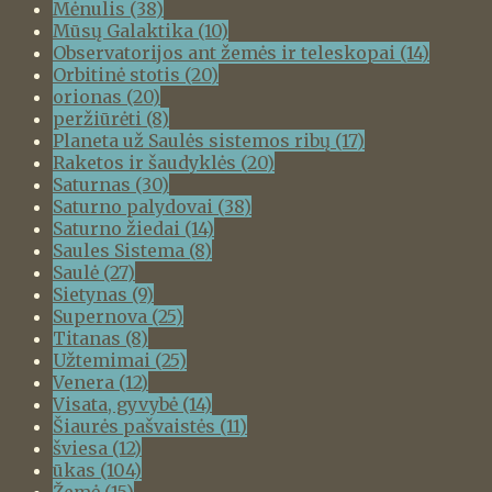
Mėnulis
(38)
Mūsų Galaktika
(10)
Observatorijos ant žemės ir teleskopai
(14)
Orbitinė stotis
(20)
orionas
(20)
peržiūrėti
(8)
Planeta už Saulės sistemos ribų
(17)
Raketos ir šaudyklės
(20)
Saturnas
(30)
Saturno palydovai
(38)
Saturno žiedai
(14)
Saules Sistema
(8)
Saulė
(27)
Sietynas
(9)
Supernova
(25)
Titanas
(8)
Užtemimai
(25)
Venera
(12)
Visata, gyvybė
(14)
Šiaurės pašvaistės
(11)
šviesa
(12)
ūkas
(104)