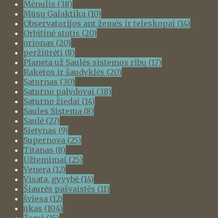
Mėnulis
(38)
Mūsų Galaktika
(10)
Observatorijos ant žemės ir teleskopai
(14)
Orbitinė stotis
(20)
orionas
(20)
peržiūrėti
(8)
Planeta už Saulės sistemos ribų
(17)
Raketos ir šaudyklės
(20)
Saturnas
(30)
Saturno palydovai
(38)
Saturno žiedai
(14)
Saules Sistema
(8)
Saulė
(27)
Sietynas
(9)
Supernova
(25)
Titanas
(8)
Užtemimai
(25)
Venera
(12)
Visata, gyvybė
(14)
Šiaurės pašvaistės
(11)
šviesa
(12)
ūkas
(104)