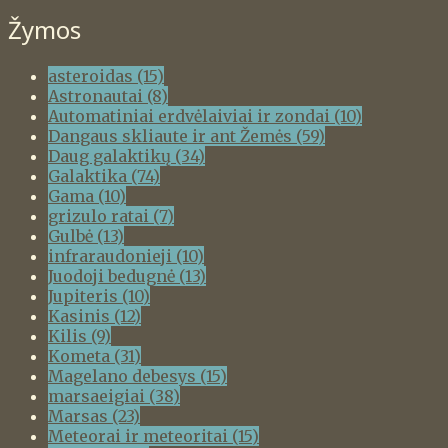
Žymos
asteroidas
(15)
Astronautai
(8)
Automatiniai erdvėlaiviai ir zondai
(10)
Dangaus skliaute ir ant Žemės
(59)
Daug galaktikų
(34)
Galaktika
(74)
Gama
(10)
grizulo ratai
(7)
Gulbė
(13)
infraraudonieji
(10)
Juodoji bedugnė
(13)
Jupiteris
(10)
Kasinis
(12)
Kilis
(9)
Kometa
(31)
Magelano debesys
(15)
marsaeigiai
(38)
Marsas
(23)
Meteorai ir meteoritai
(15)