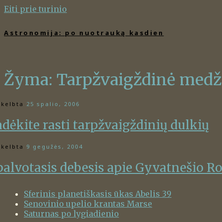
Eiti prie turinio
Astronomija: po nuotrauką kasdien
Žyma:
Tarpžvaigždinė medž
kelbta
25 spalio, 2006
adėkite rasti tarpžvaigždinių dulkių
kelbta
9 gegužės, 2004
palvotasis debesis apie Gyvatnešio R
Sferinis planetiškasis ūkas Abelis 39
Senovinio upelio krantas Marse
Saturnas po lygiadienio