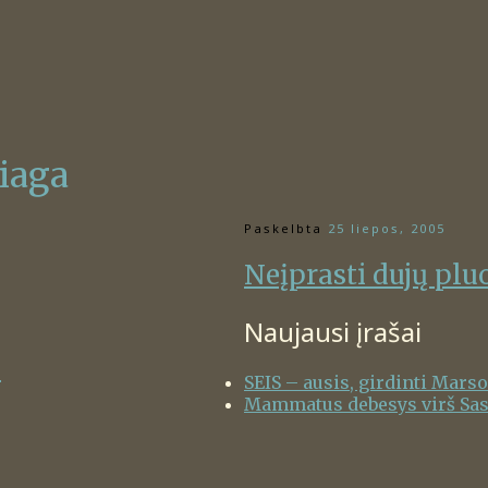
iaga
Paskelbta
25 liepos, 2005
Neįprasti dujų plu
Naujausi įrašai
o
SEIS – ausis, girdinti Mars
Mammatus debesys virš Sa