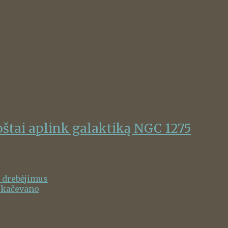
oštai aplink galaktiką NGC 1275
o drebėjimus
skačevano