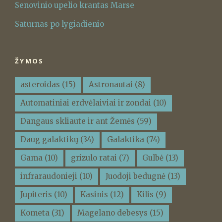
Senovinio upelio krantas Marse
Saturnas po lygiadienio
ŽYMOS
asteroidas
(15)
Astronautai
(8)
Automatiniai erdvėlaiviai ir zondai
(10)
Dangaus skliaute ir ant Žemės
(59)
Daug galaktikų
(34)
Galaktika
(74)
Gama
(10)
grizulo ratai
(7)
Gulbė
(13)
infraraudonieji
(10)
Juodoji bedugnė
(13)
Jupiteris
(10)
Kasinis
(12)
Kilis
(9)
Kometa
(31)
Magelano debesys
(15)