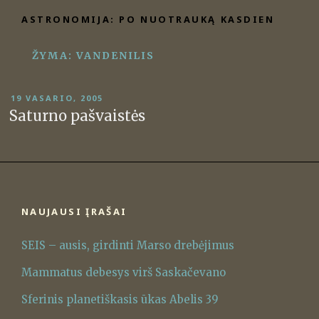
Eiti
ASTRONOMIJA: PO NUOTRAUKĄ KASDIEN
prie
turinio
ŽYMA:
VANDENILIS
PASKELBTA
19 VASARIO, 2005
Saturno pašvaistės
NAUJAUSI ĮRAŠAI
SEIS – ausis, girdinti Marso drebėjimus
Mammatus debesys virš Saskačevano
Sferinis planetiškasis ūkas Abelis 39