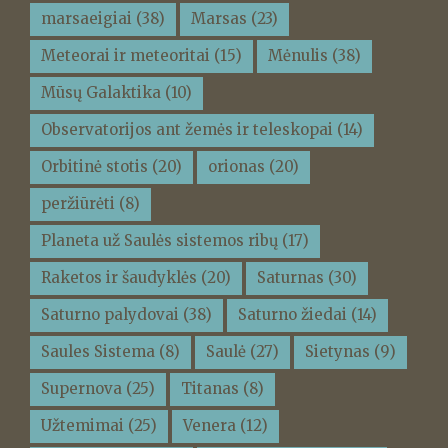
marsaeigiai
(38)
Marsas
(23)
Meteorai ir meteoritai
(15)
Mėnulis
(38)
Mūsų Galaktika
(10)
Observatorijos ant žemės ir teleskopai
(14)
Orbitinė stotis
(20)
orionas
(20)
peržiūrėti
(8)
Planeta už Saulės sistemos ribų
(17)
Raketos ir šaudyklės
(20)
Saturnas
(30)
Saturno palydovai
(38)
Saturno žiedai
(14)
Saules Sistema
(8)
Saulė
(27)
Sietynas
(9)
Supernova
(25)
Titanas
(8)
Užtemimai
(25)
Venera
(12)