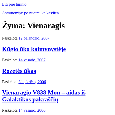
Eiti prie turinio
Astronomija: po nuotrauką kasdien
Žyma:
Vienaragis
Paskelbta
12 balandžio, 2007
Kūgio ūko kaimynystėje
Paskelbta
14 vasario, 2007
Rozetės ūkas
Paskelbta
3 lapkričio, 2006
Vienaragio V838 Mon – aidas iš
Galaktikos pakraščių
Paskelbta
14 vasario, 2006