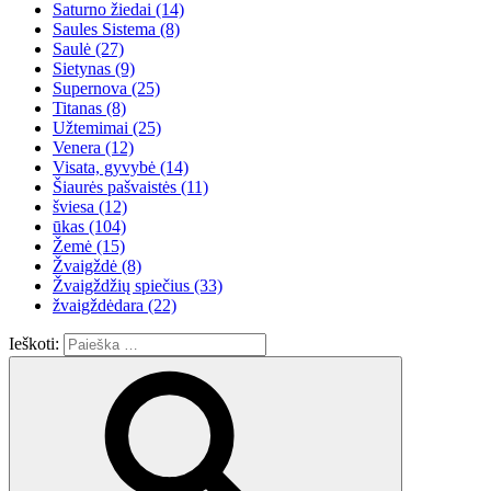
Saturno žiedai
(14)
Saules Sistema
(8)
Saulė
(27)
Sietynas
(9)
Supernova
(25)
Titanas
(8)
Užtemimai
(25)
Venera
(12)
Visata, gyvybė
(14)
Šiaurės pašvaistės
(11)
šviesa
(12)
ūkas
(104)
Žemė
(15)
Žvaigždė
(8)
Žvaigždžių spiečius
(33)
žvaigždėdara
(22)
Ieškoti: