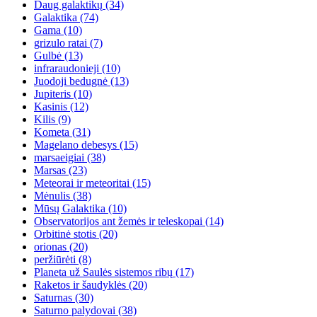
Daug galaktikų
(34)
Galaktika
(74)
Gama
(10)
grizulo ratai
(7)
Gulbė
(13)
infraraudonieji
(10)
Juodoji bedugnė
(13)
Jupiteris
(10)
Kasinis
(12)
Kilis
(9)
Kometa
(31)
Magelano debesys
(15)
marsaeigiai
(38)
Marsas
(23)
Meteorai ir meteoritai
(15)
Mėnulis
(38)
Mūsų Galaktika
(10)
Observatorijos ant žemės ir teleskopai
(14)
Orbitinė stotis
(20)
orionas
(20)
peržiūrėti
(8)
Planeta už Saulės sistemos ribų
(17)
Raketos ir šaudyklės
(20)
Saturnas
(30)
Saturno palydovai
(38)