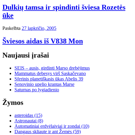
Dulkių tamsa ir spindinti šviesa Rozetės
ūke
Paskelbta
27 lapkričio, 2005
Šviesos aidas iš V838 Mon
Naujausi įrašai
SEIS – ausis, girdinti Marso drebėjimus
Mammatus debesys virš Saskačevano
Sferinis planetiškasis ūkas Abelis 39
Senovinio upelio krantas Marse
Saturnas po lygiadienio
Žymos
asteroidas
(15)
Astronautai
(8)
Automatiniai erdvėlaiviai ir zondai
(10)
Dangaus skliaute ir ant Žemės
(59)