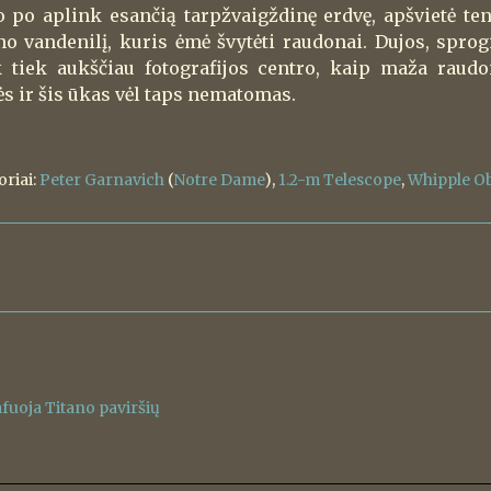
o po aplink esančią tarpžvaigždinę erdvę, apšvietė t
no vandenilį, kuris ėmė švytėti raudonai. Dujos, spr
tiek aukščiau fotografijos centro, kaip maža raudo
ės ir šis ūkas vėl taps nematomas.
oriai:
Peter Garnavich
(
Notre Dame
),
1.2-m Telescope
,
Whipple O
uoja Titano paviršių