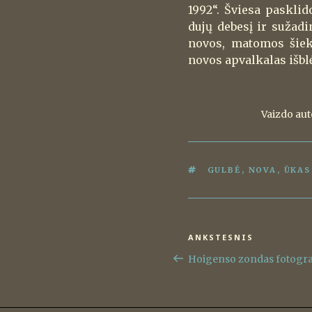
1992“. Šviesa pasklid
dujų debesį ir sužadi
novos, matomos šiek 
novos apvalkalas išbl
Vaizdo aut
ŽYMOS
GULBĖ
,
NOVA
,
ŪKAS
Navigacija
ANKSTESNIS
Ankstesnis
tarp
įrašas
Hoigenso zondas fotograf
įrašų