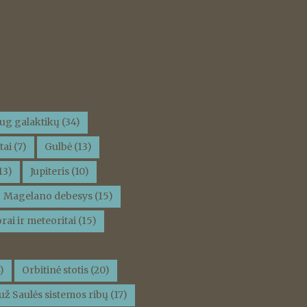
ug galaktikų
(34)
tai
(7)
Gulbė
(13)
13)
Jupiteris
(10)
Magelano debesys
(15)
rai ir meteoritai
(15)
)
Orbitinė stotis
(20)
už Saulės sistemos ribų
(17)