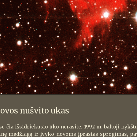
novos nušvito ūkas
se čia išsidriekusio ūko nerasite. 1992 m. baltoji nykš
inę medžiagą ir įvyko novoms įprastas sprogimas, pa