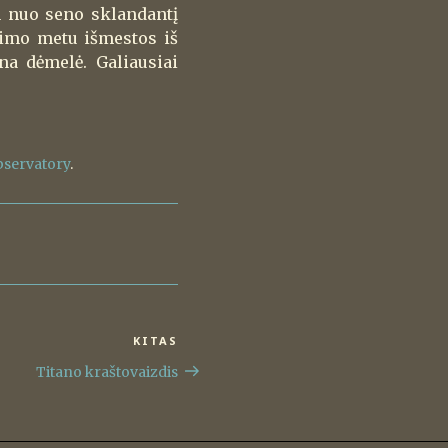
en nuo seno sklandantį
ogimo metu išmestos iš
na dėmelė. Galiausiai
bservatory
.
KITAS
Kitas
įrašas
Titano kraštovaizdis