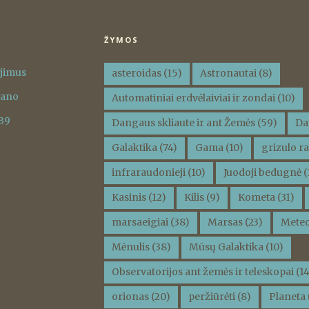
ŽYMOS
ėjimus
asteroidas
(15)
Astronautai
(8)
vano
Automatiniai erdvėlaiviai ir zondai
(10)
 39
Dangaus skliaute ir ant Žemės
(59)
Da
Galaktika
(74)
Gama
(10)
grizulo ra
infraraudonieji
(10)
Juodoji bedugnė
(
Kasinis
(12)
Kilis
(9)
Kometa
(31)
marsaeigiai
(38)
Marsas
(23)
Meteo
Mėnulis
(38)
Mūsų Galaktika
(10)
Observatorijos ant žemės ir teleskopai
(14
orionas
(20)
peržiūrėti
(8)
Planeta 