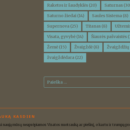
Raketos ir šaudyklės
(20)
Saturnas
(30
Saturno žiedai
(14)
Saules Sistema
(8)
Supernova
(25)
Titanas
(8)
Užtemi
Visata, gyvybė
(14)
Šiaurės pašvaistės
(
Žemė
(15)
Žvaigždė
(8)
Žvaigždžių 
žvaigždėdara
(22)
Ieškoti:
AUKĄ KASDIEN
asi naują mūsų neaprėpiamos Visatos nuotrauką ar piešinį, o kartu ir trumpą 