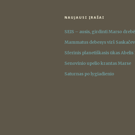
NAUJAUSI ĮRAŠAI
SEIS – ausis, girdinti Marso dreb
Mammatus debesys virš Saskače
Sferinis planetiškasis ūkas Abelis
Senovinio upelio krantas Marse
Saturnas po lygiadienio