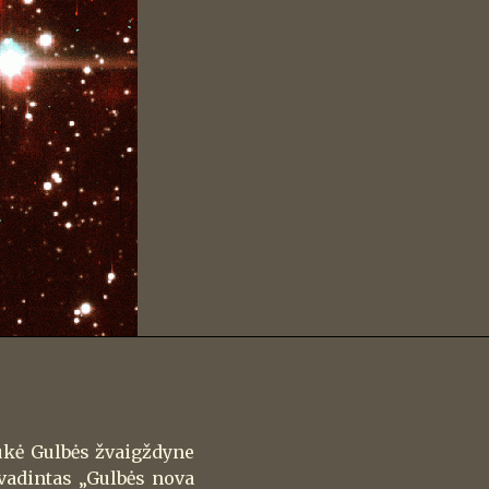
tukė Gulbės žvaigždyne
vadintas „Gulbės nova