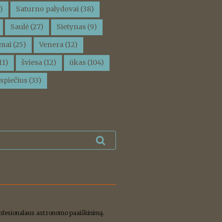
)
Saturno palydovai
(38)
Saulė
(27)
Sietynas
(9)
mai
(25)
Venera
(12)
11)
šviesa
(12)
ūkas
(104)
spiečius
(33)
Ieškoti
profesionalaus astronomo paaiškinimą.