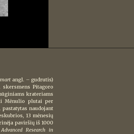
smart
angl. – gudrutis)
m skersmens Pitagoro
 smūginiams krateriams
ai Mėnulio plutai per
 pastatytas naudojant
eskubrios, 13 mėnesių
rinėja paviršių iš 1000
 Advanced Research in