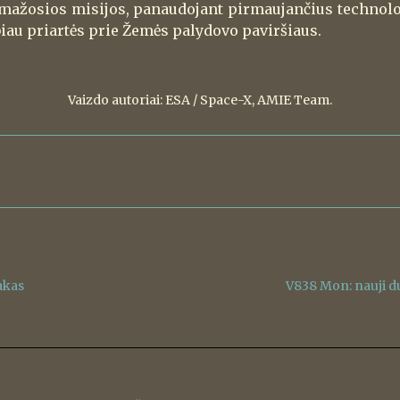
– mažosios misijos, panaudojant pirmaujančius technolog
biau priartės prie Žemės palydovo paviršiaus.
Vaizdo autoriai: ESA / Space-X, AMIE Team.
akas
V838 Mon: nauji d