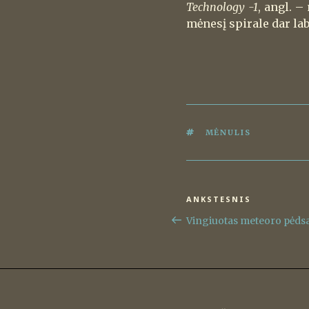
Technology -1
, angl. 
mėnesį spirale dar la
ŽYMOS
MĖNULIS
Navigacija
ANKSTESNIS
Ankstesnis
tarp
įrašas
Vingiuotas meteoro pėds
įrašų