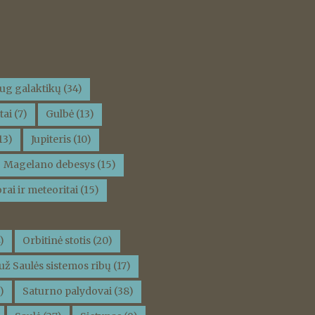
ug galaktikų
(34)
tai
(7)
Gulbė
(13)
13)
Jupiteris
(10)
Magelano debesys
(15)
rai ir meteoritai
(15)
)
Orbitinė stotis
(20)
už Saulės sistemos ribų
(17)
)
Saturno palydovai
(38)