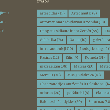
ŽYMOS
ėjimus
asteroidas
(15)
Astronautai
(8)
vano
Automatiniai erdvėlaiviai ir zondai
(10)
 39
Dangaus skliaute ir ant Žemės
(59)
Da
Galaktika
(74)
Gama
(10)
grizulo ra
infraraudonieji
(10)
Juodoji bedugnė
(
Kasinis
(12)
Kilis
(9)
Kometa
(31)
marsaeigiai
(38)
Marsas
(23)
Meteo
Mėnulis
(38)
Mūsų Galaktika
(10)
Observatorijos ant žemės ir teleskopai
(14
orionas
(20)
peržiūrėti
(8)
Planeta 
Raketos ir šaudyklės
(20)
Saturnas
(30