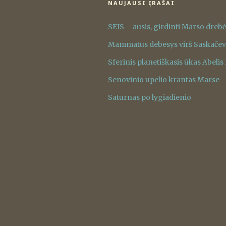
NAUJAUSI ĮRAŠAI
SEIS – ausis, girdinti Marso dreb
Mammatus debesys virš Saskače
Sferinis planetiškasis ūkas Abelis
Senovinio upelio krantas Marse
Saturnas po lygiadienio