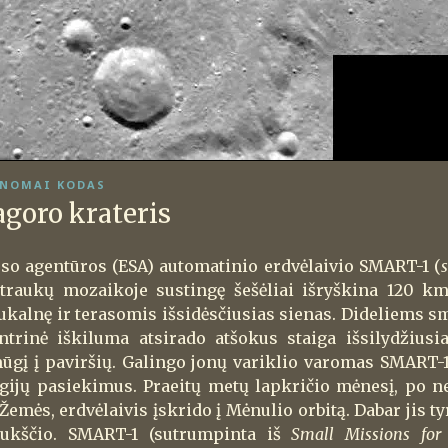
NOMAI KODAS
goro krateris
so agentūros (ESA) automatinio erdvėlaivio SMART-1 (
otraukų mozaikoje sustingę šešėliai išryškina 120 k
šukalnę ir terasomis išsidėsčiusias sienas. Dideliems
trinė iškiluma atsirado atšokus staiga išsilydžiusi
ūgį į paviršių. Galingo jonų variklio varomas SMART-1
ogijų pasiekimus. Praeitų metų lapkričio mėnesį, po n
Žemės, erdvėlaivis įskrido į Mėnulio orbitą. Dabar jis ty
ukščio. SMART-1 (sutrumpinta iš
Small Missions for