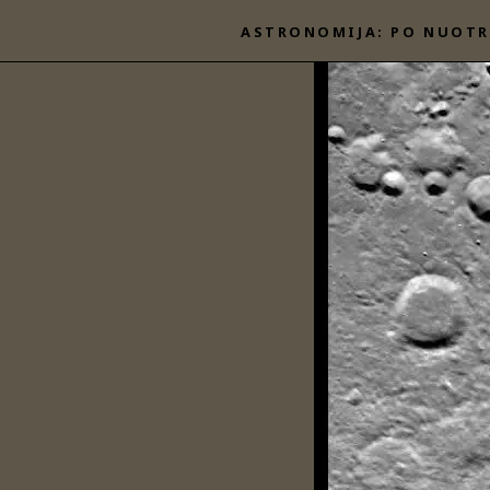
Eiti
ASTRONOMIJA: PO NUOTR
prie
turinio