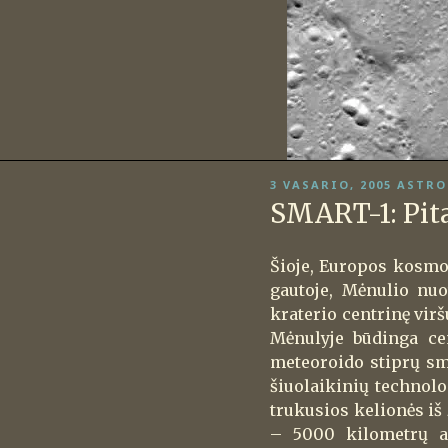
PASKELBTA
3 VASARIO, 2005
ASTRO
SMART-1: Pita
Šioje, Europos kosmo
gautoje, Mėnulio nu
kraterio centrinę vir
Mėnulyje būdinga cen
meteoroido stiprų sm
šiuolaikinių technol
trukusios kelionės iš 
– 5000 kilometrų a