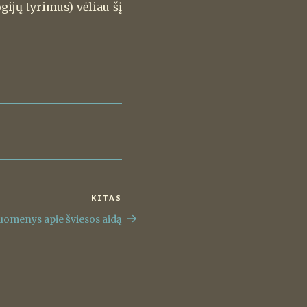
ijų tyrimus) vėliau šį
KITAS
Kitas
įrašas
uomenys apie šviesos aidą