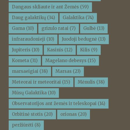
Dangaus skliaute ir ant Žemės
(59)
Daug galaktikų
(34)
Galaktika
(74)
Gama
(10)
grizulo ratai
(7)
Gulbė
(13)
infraraudonieji
(10)
Juodoji bedugnė
(13)
Jupiteris
(10)
Kasinis
(12)
Kilis
(9)
Kometa
(31)
Magelano debesys
(15)
marsaeigiai
(38)
Marsas
(23)
Meteorai ir meteoritai
(15)
Mėnulis
(38)
Mūsų Galaktika
(10)
Observatorijos ant žemės ir teleskopai
(14)
Orbitinė stotis
(20)
orionas
(20)
peržiūrėti
(8)