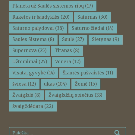
Planeta už Saulės sistemos ribų
(17)
Raketos ir šaudyklės
(20)
Saturnas
(30)
Saturno palydovai
(38)
Saturno žiedai
(14)
Saules Sistema
(8)
Saulė
(27)
Sietynas
(9)
Supernova
(25)
Titanas
(8)
Užtemimai
(25)
Venera
(12)
Visata, gyvybė
(14)
Šiaurės pašvaistės
(11)
šviesa
(12)
ūkas
(104)
Žemė
(15)
Žvaigždė
(8)
Žvaigždžių spiečius
(33)
žvaigždėdara
(22)
Ieškoti:
Ieškot