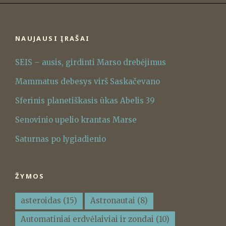
NAUJAUSI ĮRAŠAI
SEIS – ausis, girdinti Marso drebėjimus
Mammatus debesys virš Saskačevano
Sferinis planetiškasis ūkas Abelis 39
Senovinio upelio krantas Marse
Saturnas po lygiadienio
ŽYMOS
asteroidas
(15)
Astronautai
(8)
Automatiniai erdvėlaiviai ir zondai
(10)