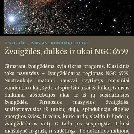
PASKELBTA
9 GEGUŽĖS, 2005
ASTRONOMAI KODAS
Žvaigždės, dulkės ir ūkai NGC 6559
Gimstant žvaigždėms kyla tikras pragaras. Klasikinis
toks pavyzdys – žvaigždėdaros regionas NGC 6559.
Nuotraukoje matomi rausvai švytintys emisiniai
vandenilio ūkai, žydri atspindžio ūkai iš dulkių, tamsūs
dulkiniai absorbcijos ūkai ir iš jų susidariusios
žvaigždės. Pirmosios masyvios žvaigždės,
susiformavusios iš tankių dujų, spinduliuoja didelės
energijos šviesą ir vėjus, kurie ardo, skaldo ir lipdo jų
žvaigždėdaros sritį. O tada jos susprogsta. Likusi
maišalynė ir graži, ir sudėtinga. Po dešimties milijonų