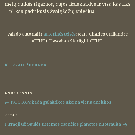
metų dulkės išgaruos, dujos išsisklaidys ir visa kas liks
– plikas padrikasis žvaigždžių spiečius.
Vaizdo autoriai ir
autorinės teisės
: Jean-Charles Cuillandre
(CFHT), Hawaiian Starlight, CFHT.
ŽYMOS
ŽVAIGŽDĖDARA
Navigacija
ANKSTESNIS
Ankstesnis
tarp
įrašas
NGC 3314: kada galaktikos užeina viena ant kitos
įrašų
KITAS
Kitas
įrašas
Pirmoji už Saulės sistemos esančios planetos nuotrauka