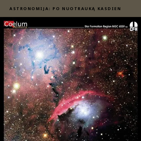
Eiti
ASTRONOMIJA: PO NUOTRAUKĄ KASDIEN
prie
turinio