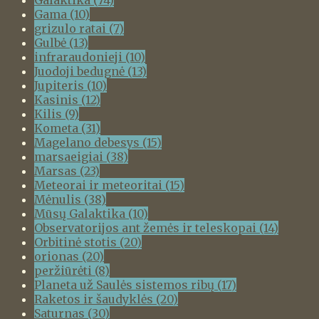
Gama
(10)
grizulo ratai
(7)
Gulbė
(13)
infraraudonieji
(10)
Juodoji bedugnė
(13)
Jupiteris
(10)
Kasinis
(12)
Kilis
(9)
Kometa
(31)
Magelano debesys
(15)
marsaeigiai
(38)
Marsas
(23)
Meteorai ir meteoritai
(15)
Mėnulis
(38)
Mūsų Galaktika
(10)
Observatorijos ant žemės ir teleskopai
(14)
Orbitinė stotis
(20)
orionas
(20)
peržiūrėti
(8)
Planeta už Saulės sistemos ribų
(17)
Raketos ir šaudyklės
(20)
Saturnas
(30)