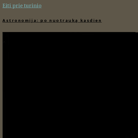
Eiti prie turinio
Astronomija: po nuotrauką kasdien