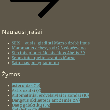
Naujausi įrašai
SEIS – ausis, girdinti Marso drebėjimus
Mammatus debesys virš Saskačevano
Sferinis planetiškasis ūkas Abelis 39
Senovinio upelio krantas Marse
Saturnas po lygiadienio
Žymos
asteroidas
(15)
Astronautai
(8)
Automatiniai erdvėlaiviai ir zondai
(10)
Dangaus skliaute ir ant Žemės
(59)
Daug galaktikų
(34)
Galaktika
(74)