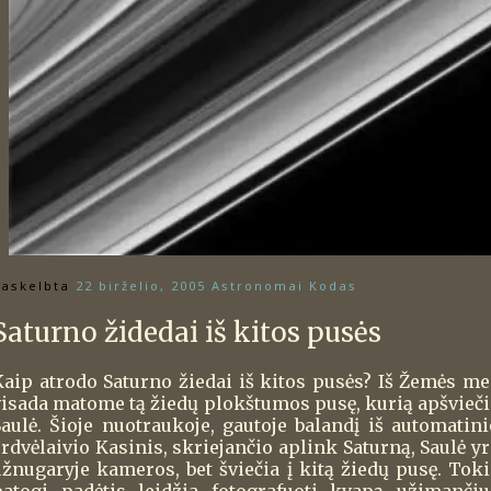
askelbta
22 birželio, 2005
Astronomai Kodas
Saturno židedai iš kitos pusės
Kaip atrodo Saturno žiedai iš kitos pusės? Iš Žemės me
visada matome tą žiedų plokštumos pusę, kurią apšvieči
Saulė. Šioje nuotraukoje, gautoje balandį iš automatini
rdvėlaivio Kasinis, skriejančio aplink Saturną, Saulė yr
užnugaryje kameros, bet šviečia į kitą žiedų pusę. Toki