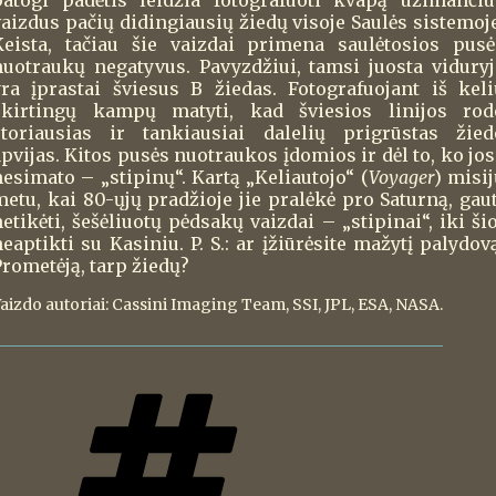
patogi padėtis leidžia fotografuoti kvapą užimančiu
vaizdus pačių didingiausių žiedų visoje Saulės sistemoje
Keista, tačiau šie vaizdai primena saulėtosios pusė
nuotraukų negatyvus. Pavyzdžiui, tamsi juosta viduryj
yra įprastai šviesus B žiedas. Fotografuojant iš keli
skirtingų kampų matyti, kad šviesios linijos rod
storiausias ir tankiausiai dalelių prigrūstas žied
pvijas. Kitos pusės nuotraukos įdomios ir dėl to, ko jos
nesimato – „stipinų“. Kartą „Keliautojo“ (
Voyager
) misij
metu, kai 80-ųjų pradžioje jie pralėkė pro Saturną, gaut
etikėti, šešėliuotų pėdsakų vaizdai – „stipinai“, iki ši
eaptikti su Kasiniu. P. S.: ar įžiūrėsite mažytį palydov
Prometėją, tarp žiedų?
aizdo autoriai: Cassini Imaging Team, SSI, JPL, ESA, NASA.