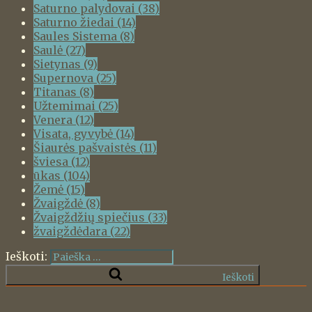
Saturno palydovai
(38)
Saturno žiedai
(14)
Saules Sistema
(8)
Saulė
(27)
Sietynas
(9)
Supernova
(25)
Titanas
(8)
Užtemimai
(25)
Venera
(12)
Visata, gyvybė
(14)
Šiaurės pašvaistės
(11)
šviesa
(12)
ūkas
(104)
Žemė
(15)
Žvaigždė
(8)
Žvaigždžių spiečius
(33)
žvaigždėdara
(22)
Ieškoti:
Ieškoti