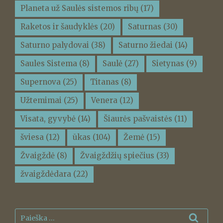
Planeta už Saulės sistemos ribų
(17)
Raketos ir šaudyklės
(20)
Saturnas
(30)
Saturno palydovai
(38)
Saturno žiedai
(14)
Saules Sistema
(8)
Saulė
(27)
Sietynas
(9)
Supernova
(25)
Titanas
(8)
Užtemimai
(25)
Venera
(12)
Visata, gyvybė
(14)
Šiaurės pašvaistės
(11)
šviesa
(12)
ūkas
(104)
Žemė
(15)
Žvaigždė
(8)
Žvaigždžių spiečius
(33)
žvaigždėdara
(22)
Ieškoti:
Ieškot