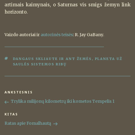
artimais kaimynais, o Saturnas vis smigs žemyn link
horizonto.
Vaizdo autoriai ir
autorinės teisės
: R. Jay GaBany.
ŽYMOS
DANGAUS SKLIAUTE IR ANT ŽEMĖS
,
PLANETA UŽ
SAULĖS SISTEMOS RIBŲ
Navigacija
ANKSTESNIS
Ankstesnis
tarp
įrašas
Trylika milijonų kilometrų iki kometos Tempelis 1
įrašų
KITAS
Kitas
įrašas
Ratas apie Fomalhautą