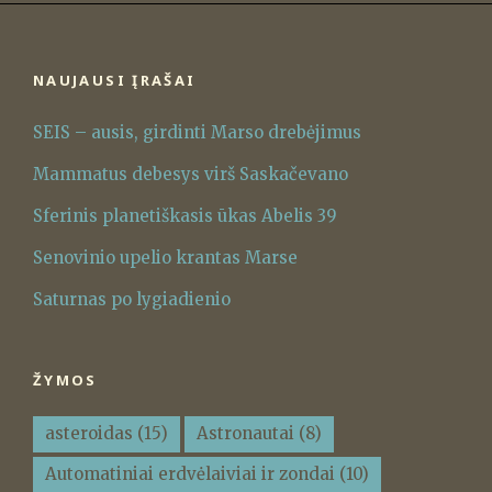
NAUJAUSI ĮRAŠAI
SEIS – ausis, girdinti Marso drebėjimus
Mammatus debesys virš Saskačevano
Sferinis planetiškasis ūkas Abelis 39
Senovinio upelio krantas Marse
Saturnas po lygiadienio
ŽYMOS
asteroidas
(15)
Astronautai
(8)
Automatiniai erdvėlaiviai ir zondai
(10)