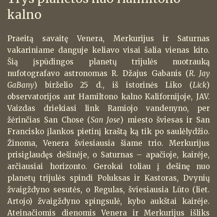
kalno
Praeitą savaitę Venera, Merkurijus ir Saturnas
vakariniame danguje keliavo visai šalia vienas kito.
Šią įspūdingos planetų trijulės nuotrauką
nufotografavo astronomas R. Džajus Gabanis (
R. Jay
GaBany
) birželio 25 d., iš istorinės Liko (
Lick
)
observatorijos ant Hamiltono kalno Kalifornijoje, JAV.
Vaizdas driekiasi link Ramiojo vandenyno, per
žėrinčias San Chose (
San Jose
) miesto šviesas ir San
Francisko įlankos pietinį kraštą ką tik po saulėlydžio.
Žinoma, Venera šviesiausia šiame trio. Merkurijus
prisiglaudęs dešinėje, o Saturnas – apačioje, kairėje,
arčiausiai horizonto. Gerokai toliau į dešinę nuo
planetų trijulės spindi Poluksas ir Kastoras, Dvynių
žvaigždyno sesutės, o Regulas, šviesiausia Lūto (liet.
Artojo) žvaigždyno spingsulė, kybo aukštai kairėje.
Ateinačiomis dienomis Venera ir Merkurijus išliks