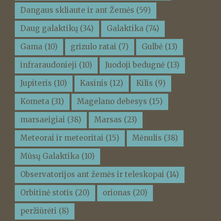
Dangaus skliaute ir ant Žemės
(59)
Daug galaktikų
(34)
Galaktika
(74)
Gama
(10)
grizulo ratai
(7)
Gulbė
(13)
infraraudonieji
(10)
Juodoji bedugnė
(13)
Jupiteris
(10)
Kasinis
(12)
Kilis
(9)
Kometa
(31)
Magelano debesys
(15)
marsaeigiai
(38)
Marsas
(23)
Meteorai ir meteoritai
(15)
Mėnulis
(38)
Mūsų Galaktika
(10)
Observatorijos ant žemės ir teleskopai
(14)
Orbitinė stotis
(20)
orionas
(20)
peržiūrėti
(8)