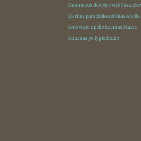
Mammatus debesys virš Saskače
Sferinis planetiškasis ūkas Abelis
Senovinio upelio krantas Marse
Saturnas po lygiadienio