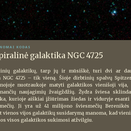
NOMAI KODAS
spiralinė galaktika NGC 4725
inių galaktikų, tarp jų ir mūsiškė, turi dvi ar dau
 NGC 4725 – tik vieną. Šioje dirbtinių spalvų Spitzer
nojoje nuotraukoje matyti galaktikos vienišoji vija, 
tinančių naujagimių žvaigždžių. Žydra šviesa sklind
ka, kurioje aiškiai įžiūrimas žiedas ir viduryje esanti
smečių. Ji yra už 41 milijono šviesmečių Berenikės
 vienos vijos galaktikų susidarymą manoma, kad vienišoji
skos visos galaktikos sukimosi atžvilgiu.