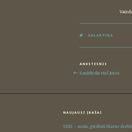
Vaizdo
ŽYMOS
GALAKTIKA
Navigacija
ANKSTESNIS
Ankstesnis
tarp
įrašas
Saulėlydis virš Jutos
įrašų
NAUJAUSI ĮRAŠAI
SEIS – ausis, girdinti Marso dreb