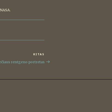
, NASA.
KITAS
Kitas
įrašas
ečiaus rentgeno portretas