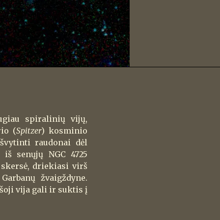
giau spiralinių vijų,
io (
Spitzer
) kosminio
švytinti raudonai dėl
a iš senųjų NGC 4725
 skersė, driekiasi virš
 Garbanų žvaigždyne.
 vija gali ir suktis į