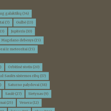
ug galaktikų
(34)
tai
(7)
Gulbė
(13)
13)
Jupiteris
(10)
Magelano debesys
(15)
rai ir meteoritai
(15)
)
Orbitinė stotis
(20)
už Saulės sistemos ribų
(17)
)
Saturno palydovai
(38)
Saulė
(27)
Sietynas
(9)
mai
(25)
Venera
(12)