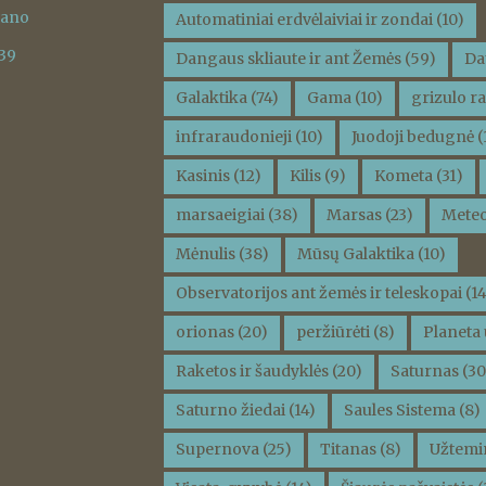
vano
Automatiniai erdvėlaiviai ir zondai
(10)
 39
Dangaus skliaute ir ant Žemės
(59)
Da
Galaktika
(74)
Gama
(10)
grizulo ra
infraraudonieji
(10)
Juodoji bedugnė
(
Kasinis
(12)
Kilis
(9)
Kometa
(31)
marsaeigiai
(38)
Marsas
(23)
Meteo
Mėnulis
(38)
Mūsų Galaktika
(10)
Observatorijos ant žemės ir teleskopai
(14
orionas
(20)
peržiūrėti
(8)
Planeta 
Raketos ir šaudyklės
(20)
Saturnas
(30
Saturno žiedai
(14)
Saules Sistema
(8)
Supernova
(25)
Titanas
(8)
Užtemi