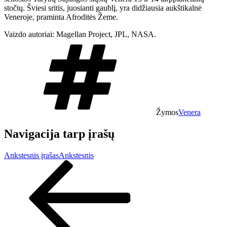
stočių. Šviesi sritis, juosianti gaublį, yra didžiausia aukštikalnė
Veneroje, praminta Afroditės Žeme.
Vaizdo autoriai: Magellan Project, JPL, NASA.
Žymos
Venera
Navigacija tarp įrašų
Ankstesnis įrašas
Ankstesnis