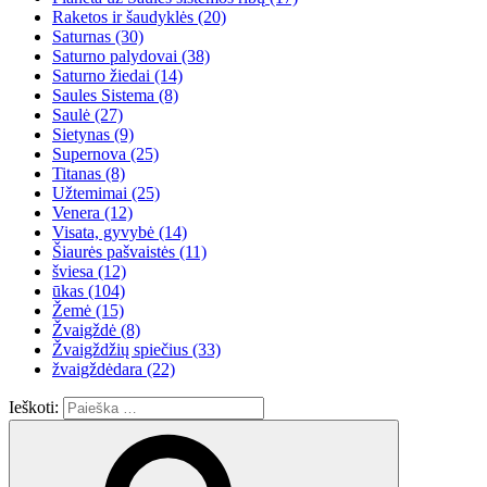
Raketos ir šaudyklės
(20)
Saturnas
(30)
Saturno palydovai
(38)
Saturno žiedai
(14)
Saules Sistema
(8)
Saulė
(27)
Sietynas
(9)
Supernova
(25)
Titanas
(8)
Užtemimai
(25)
Venera
(12)
Visata, gyvybė
(14)
Šiaurės pašvaistės
(11)
šviesa
(12)
ūkas
(104)
Žemė
(15)
Žvaigždė
(8)
Žvaigždžių spiečius
(33)
žvaigždėdara
(22)
Ieškoti: