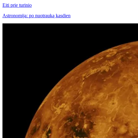
Eiti prie turinio
Astronomija: po nuotrauką kasdien