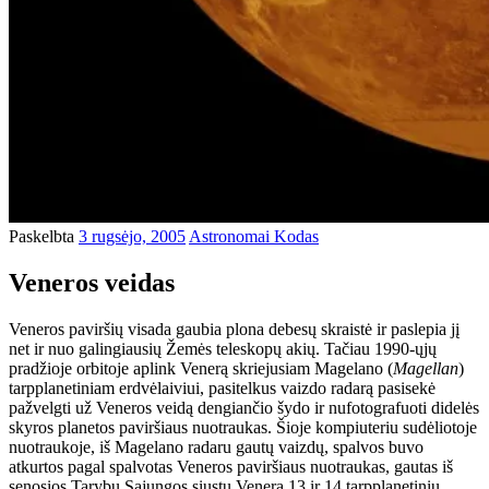
Paskelbta
3 rugsėjo, 2005
Astronomai Kodas
Veneros veidas
Veneros paviršių visada gaubia plona debesų skraistė ir paslepia jį
net ir nuo galingiausių Žemės teleskopų akių. Tačiau 1990-ųjų
pradžioje orbitoje aplink Venerą skriejusiam Magelano (
Magellan
)
tarpplanetiniam erdvėlaiviui, pasitelkus vaizdo radarą pasisekė
pažvelgti už Veneros veidą dengiančio šydo ir nufotografuoti didelės
skyros planetos paviršiaus nuotraukas. Šioje kompiuteriu sudėliotoje
nuotraukoje, iš Magelano radaru gautų vaizdų, spalvos buvo
atkurtos pagal spalvotas Veneros paviršiaus nuotraukas, gautas iš
senosios Tarybų Sajungos siųstų Venera 13 ir 14 tarpplanetinių