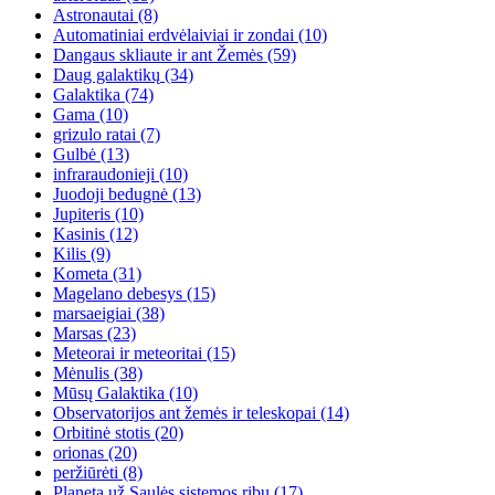
Astronautai
(8)
Automatiniai erdvėlaiviai ir zondai
(10)
Dangaus skliaute ir ant Žemės
(59)
Daug galaktikų
(34)
Galaktika
(74)
Gama
(10)
grizulo ratai
(7)
Gulbė
(13)
infraraudonieji
(10)
Juodoji bedugnė
(13)
Jupiteris
(10)
Kasinis
(12)
Kilis
(9)
Kometa
(31)
Magelano debesys
(15)
marsaeigiai
(38)
Marsas
(23)
Meteorai ir meteoritai
(15)
Mėnulis
(38)
Mūsų Galaktika
(10)
Observatorijos ant žemės ir teleskopai
(14)
Orbitinė stotis
(20)
orionas
(20)
peržiūrėti
(8)
Planeta už Saulės sistemos ribų
(17)