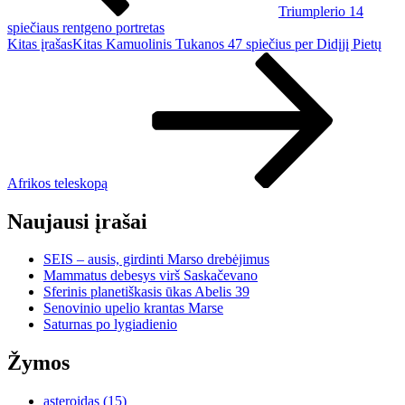
Triumplerio 14
spiečiaus rentgeno portretas
Kitas įrašas
Kitas
Kamuolinis Tukanos 47 spiečius per Didįjį Pietų
Afrikos teleskopą
Naujausi įrašai
SEIS – ausis, girdinti Marso drebėjimus
Mammatus debesys virš Saskačevano
Sferinis planetiškasis ūkas Abelis 39
Senovinio upelio krantas Marse
Saturnas po lygiadienio
Žymos
asteroidas
(15)