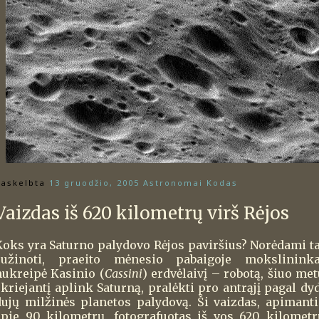
askelbta
13 gruodžio, 2005
Astronomai Kodas
Vaizdas iš 620 kilometrų virš Rėjos
Koks yra Saturno palydovo Rėjos paviršius? Norėdami ta
sužinoti, praeito mėnesio pabaigoje mokslininka
nukreipė Kasinio (
Cassini
) erdvėlaivį – robotą, šiuo me
kriejantį aplink Saturną, pralėkti pro antrąjį pagal dyd
dujų milžinės planetos palydovą. Ši vaizdas, apimanti
apie 90 kilometrų, fotografuotas iš vos 620 kilometr