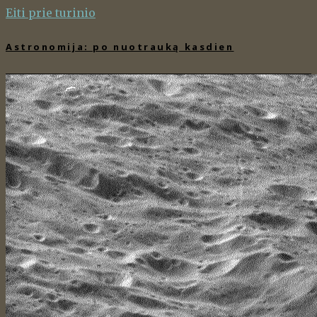
Eiti prie turinio
Astronomija: po nuotrauką kasdien