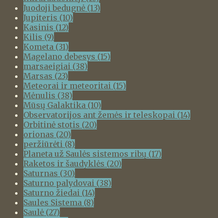
Juodoji bedugnė
(13)
Jupiteris
(10)
Kasinis
(12)
Kilis
(9)
Kometa
(31)
Magelano debesys
(15)
marsaeigiai
(38)
Marsas
(23)
Meteorai ir meteoritai
(15)
Mėnulis
(38)
Mūsų Galaktika
(10)
Observatorijos ant žemės ir teleskopai
(14)
Orbitinė stotis
(20)
orionas
(20)
peržiūrėti
(8)
Planeta už Saulės sistemos ribų
(17)
Raketos ir šaudyklės
(20)
Saturnas
(30)
Saturno palydovai
(38)
Saturno žiedai
(14)
Saules Sistema
(8)
Saulė
(27)