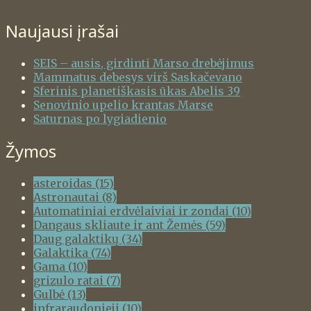
Naujausi įrašai
SEIS – ausis, girdinti Marso drebėjimus
Mammatus debesys virš Saskačevano
Sferinis planetiškasis ūkas Abelis 39
Senovinio upelio krantas Marse
Saturnas po lygiadienio
Žymos
asteroidas
(15)
Astronautai
(8)
Automatiniai erdvėlaiviai ir zondai
(10)
Dangaus skliaute ir ant Žemės
(59)
Daug galaktikų
(34)
Galaktika
(74)
Gama
(10)
grizulo ratai
(7)
Gulbė
(13)
infraraudonieji
(10)