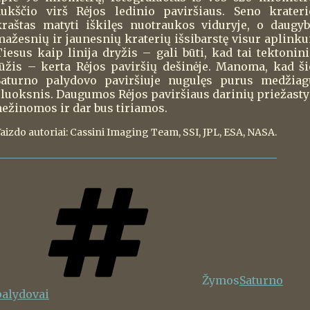
aukščio virš Rėjos ledinio paviršiaus. Seno krateri
kraštas matyti iškilęs nuotraukos viduryje, o daugyb
mažesnių ir jaunesnių kraterių išsibarstę visur aplinkui
Tiesus kaip linija dryžis – gali būti, kad tai tektonini
lūžis – kerta Rėjos paviršių dešinėje. Manoma, kad ši
Saturno palydovo paviršiuje nugulęs purus medžiag
sluoksnis. Daugumos Rėjos paviršiaus darinių priežasty
nežinomos ir dar bus tiriamos.
aizdo autoriai: Cassini Imaging Team, SSI, JPL, ESA, NASA.
Žymos
Saturno
palydovai