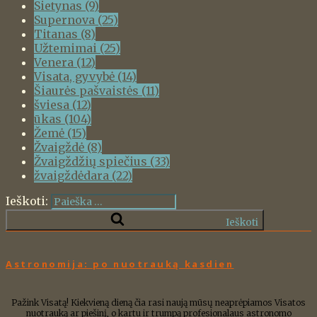
Sietynas
(9)
Supernova
(25)
Titanas
(8)
Užtemimai
(25)
Venera
(12)
Visata, gyvybė
(14)
Šiaurės pašvaistės
(11)
šviesa
(12)
ūkas
(104)
Žemė
(15)
Žvaigždė
(8)
Žvaigždžių spiečius
(33)
žvaigždėdara
(22)
Ieškoti:
Ieškoti
Astronomija: po nuotrauką kasdien
Pažink Visatą! Kiekvieną dieną čia rasi naują mūsų neaprėpiamos Visatos
nuotrauką ar piešinį, o kartu ir trumpą profesionalaus astronomo