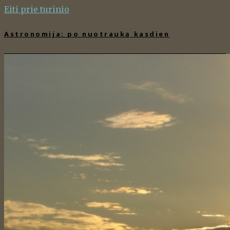
Eiti prie turinio
Astronomija: po nuotrauką kasdien