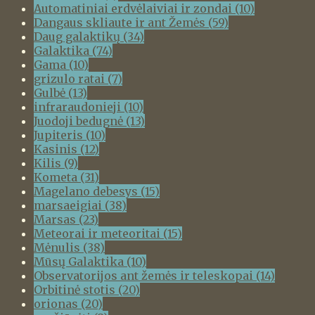
Automatiniai erdvėlaiviai ir zondai
(10)
Dangaus skliaute ir ant Žemės
(59)
Daug galaktikų
(34)
Galaktika
(74)
Gama
(10)
grizulo ratai
(7)
Gulbė
(13)
infraraudonieji
(10)
Juodoji bedugnė
(13)
Jupiteris
(10)
Kasinis
(12)
Kilis
(9)
Kometa
(31)
Magelano debesys
(15)
marsaeigiai
(38)
Marsas
(23)
Meteorai ir meteoritai
(15)
Mėnulis
(38)
Mūsų Galaktika
(10)
Observatorijos ant žemės ir teleskopai
(14)
Orbitinė stotis
(20)
orionas
(20)