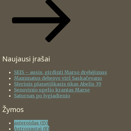
Naujausi įrašai
SEIS – ausis, girdinti Marso drebėjimus
Mammatus debesys virš Saskačevano
Sferinis planetiškasis ūkas Abelis 39
Senovinio upelio krantas Marse
Saturnas po lygiadienio
Žymos
asteroidas
(15)
Astronautai
(8)