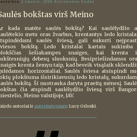
askelbta
2 sausio, 2006
Astronomai Kodas
Saulės bokštas virš Meino
Ar kada matėte saulės bokštą? Kai saulėlydžio a
saulėtekio metu oras žvarbus, krentantys ledo kristalai
atspindėdami saulės šviesą, gali sukurti neįprast
šviesos bokštą. Ledo kristalai kartais sukimba 
plokščias šešiakampes snaiges, kai krenta i
aukštesniųjų debesų sluoksnių. Besipriešindamos oru
snaigės krenta žemyn taip, kad beveik visąlaik sklendži
gulėdamos horizontaliai. Saulės šviesa atsispindi nu
tokių plokštuma išsirikiavusių ledo kristalų, sukurdam
saulės bokštą. Ši nuotrauka daryta praeitą mėnesį. Saulė
bokštas čia atspindi saulėlydžio šviesą virš Bangor
iestelio, Meino valstijoje, JAV.
aizdo autoriai ir
autorinės teisės
: Lucy Orloski.