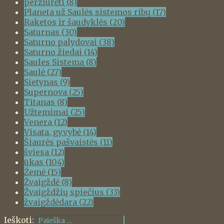
peržiūrėti
(8)
Planeta už Saulės sistemos ribų
(17)
Raketos ir šaudyklės
(20)
Saturnas
(30)
Saturno palydovai
(38)
Saturno žiedai
(14)
Saules Sistema
(8)
Saulė
(27)
Sietynas
(9)
Supernova
(25)
Titanas
(8)
Užtemimai
(25)
Venera
(12)
Visata, gyvybė
(14)
Šiaurės pašvaistės
(11)
šviesa
(12)
ūkas
(104)
Žemė
(15)
Žvaigždė
(8)
Žvaigždžių spiečius
(33)
žvaigždėdara
(22)
Ieškoti: