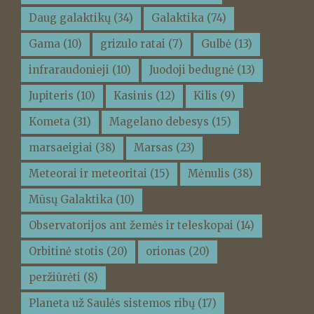
Daug galaktikų
(34)
Galaktika
(74)
Gama
(10)
grizulo ratai
(7)
Gulbė
(13)
infraraudonieji
(10)
Juodoji bedugnė
(13)
Jupiteris
(10)
Kasinis
(12)
Kilis
(9)
Kometa
(31)
Magelano debesys
(15)
marsaeigiai
(38)
Marsas
(23)
Meteorai ir meteoritai
(15)
Mėnulis
(38)
Mūsų Galaktika
(10)
Observatorijos ant žemės ir teleskopai
(14)
Orbitinė stotis
(20)
orionas
(20)
peržiūrėti
(8)
Planeta už Saulės sistemos ribų
(17)