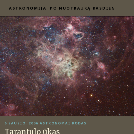
Eiti
ASTRONOMIJA: PO NUOTRAUKĄ KASDIEN
prie
turinio
PASKELBTA
6 SAUSIO, 2006
ASTRONOMAI KODAS
Tarantulo ūkas