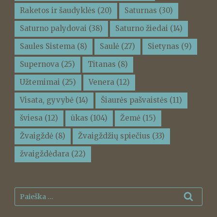
Raketos ir šaudyklės
(20)
Saturnas
(30)
Saturno palydovai
(38)
Saturno žiedai
(14)
Saules Sistema
(8)
Saulė
(27)
Sietynas
(9)
Supernova
(25)
Titanas
(8)
Užtemimai
(25)
Venera
(12)
Visata, gyvybė
(14)
Šiaurės pašvaistės
(11)
šviesa
(12)
ūkas
(104)
Žemė
(15)
Žvaigždė
(8)
Žvaigždžių spiečius
(33)
žvaigždėdara
(22)
Ieškoti:
Ieškot