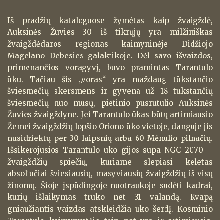
Iš pradžių kataloguose žymėtas kaip žvaigždė,
Auksinės Žuvies 30 iš tikrųjų yra milžiniškas
žvaigždėdaros regionas kaimyninėje Didžiojo
Magelano Debesies galaktikoje. Dėl savo išvaizdos,
primenančios voragyvį, buvo pramintas Tarantulo
ūku. Tačiau šis „voras“ yra maždaug tūkstančio
šviesmečių skersmens ir gyvena už 18 tūkstančių
šviesmečių nuo mūsų, pietinio pusrutulio Auksinės
Žuvies žvaigždyne. Jei Tarantulo ūkas būtų artimiausio
Žemei žvaigždžių lopšio Oriono ūko vietoje, danguje jis
nusidriektų per 30 laipsnių arba 60 Mėnulio pilnačių.
Išsikerojusios Tarantulo ūko gijos supa NGC 2070 –
žvaigždžių spiečių, kuriame slepiasi keletas
absoliučiai šviesiausių, masyviausių žvaigždžių iš visų
žinomų. Šioje įspūdingoje nuotraukoje sudėti kadrai,
kurių išlaikymas truko net 31 valandą. Kvapą
gniaužiantis vaizdas atskleidžia ūko šerdį. Kosminio