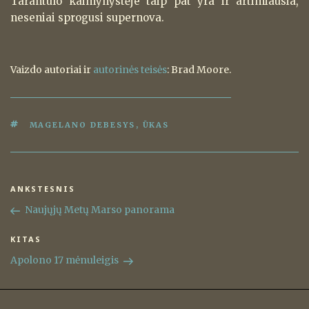
Tarantulo kaimynystėje taip pat yra ir artimiausia,
neseniai sprogusi supernova.
Vaizdo autoriai ir
autorinės teisės
: Brad Moore.
ŽYMOS
MAGELANO DEBESYS
,
ŪKAS
Navigacija
ANKSTESNIS
Ankstesnis
tarp
įrašas
Naujųjų Metų Marso panorama
įrašų
KITAS
Kitas
įrašas
Apolono 17 mėnuleigis