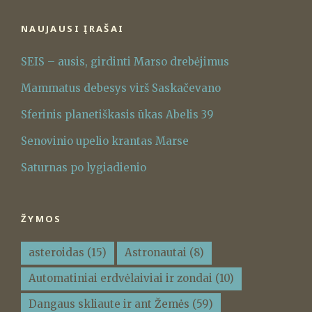
NAUJAUSI ĮRAŠAI
SEIS – ausis, girdinti Marso drebėjimus
Mammatus debesys virš Saskačevano
Sferinis planetiškasis ūkas Abelis 39
Senovinio upelio krantas Marse
Saturnas po lygiadienio
ŽYMOS
asteroidas
(15)
Astronautai
(8)
Automatiniai erdvėlaiviai ir zondai
(10)
Dangaus skliaute ir ant Žemės
(59)