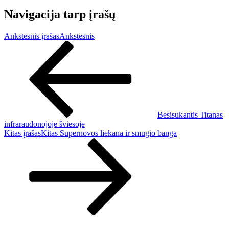
Navigacija tarp įrašų
Ankstesnis įrašas
Ankstesnis
Besisukantis Titanas
infraraudonojoje šviesoje
Kitas įrašas
Kitas
Supernovos liekana ir smūgio banga