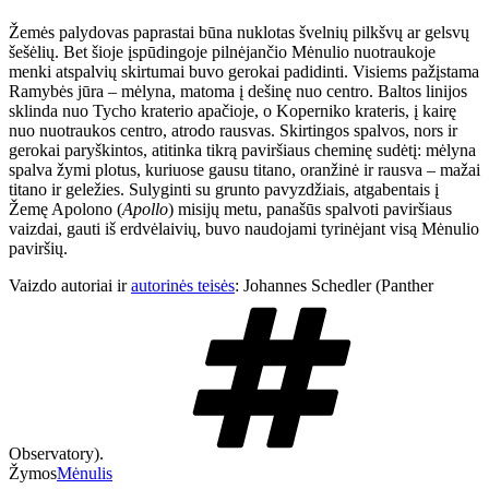
Žemės palydovas paprastai būna nuklotas švelnių pilkšvų ar gelsvų
šešėlių. Bet šioje įspūdingoje pilnėjančio Mėnulio nuotraukoje
menki atspalvių skirtumai buvo gerokai padidinti. Visiems pažįstama
Ramybės jūra – mėlyna, matoma į dešinę nuo centro. Baltos linijos
sklinda nuo Tycho kraterio apačioje, o Koperniko krateris, į kairę
nuo nuotraukos centro, atrodo rausvas. Skirtingos spalvos, nors ir
gerokai paryškintos, atitinka tikrą paviršiaus cheminę sudėtį: mėlyna
spalva žymi plotus, kuriuose gausu titano, oranžinė ir rausva – mažai
titano ir geležies. Sulyginti su grunto pavyzdžiais, atgabentais į
Žemę Apolono (
Apollo
) misijų metu, panašūs spalvoti paviršiaus
vaizdai, gauti iš erdvėlaivių, buvo naudojami tyrinėjant visą Mėnulio
paviršių.
Vaizdo autoriai ir
autorinės teisės
: Johannes Schedler (Panther
Observatory).
Žymos
Mėnulis