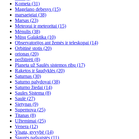
Kometa
(31)
Magelano debesys
(15)
marsaeigiai
(38)
Marsas
(23)
Meteorai ir meteoritai
(15)
Mėnulis
(38)
Mūsų Galaktika
(10)
Observatorijos ant žemės ir teleskopai
(14)
Orbitinė stotis
(20)
orionas
(20)
peržiūrėti
(8)
Planeta už Saulės sistemos ribų
(17)
Raketos ir šaudyklės
(20)
Saturnas
(30)
Saturno palydovai
(38)
Saturno žiedai
(14)
Saules Sistema
(8)
Saulė
(27)
Sietynas
(9)
Supernova
(25)
Titanas
(8)
Užtemimai
(25)
Venera
(12)
Visata, gyvybė
(14)
Šiaurės pašvaistės
(11)