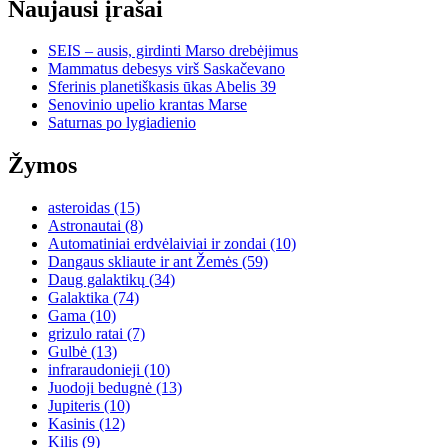
Naujausi įrašai
SEIS – ausis, girdinti Marso drebėjimus
Mammatus debesys virš Saskačevano
Sferinis planetiškasis ūkas Abelis 39
Senovinio upelio krantas Marse
Saturnas po lygiadienio
Žymos
asteroidas
(15)
Astronautai
(8)
Automatiniai erdvėlaiviai ir zondai
(10)
Dangaus skliaute ir ant Žemės
(59)
Daug galaktikų
(34)
Galaktika
(74)
Gama
(10)
grizulo ratai
(7)
Gulbė
(13)
infraraudonieji
(10)
Juodoji bedugnė
(13)
Jupiteris
(10)
Kasinis
(12)
Kilis
(9)