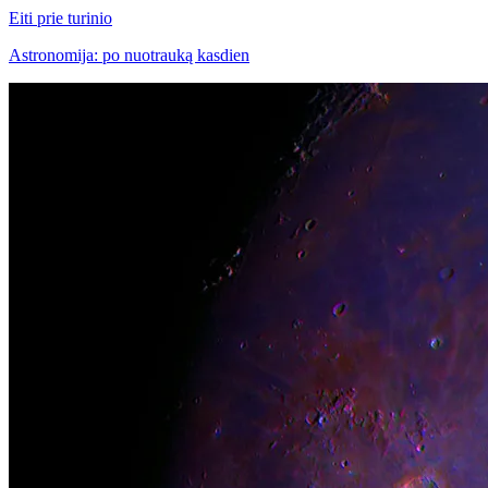
Eiti prie turinio
Astronomija: po nuotrauką kasdien