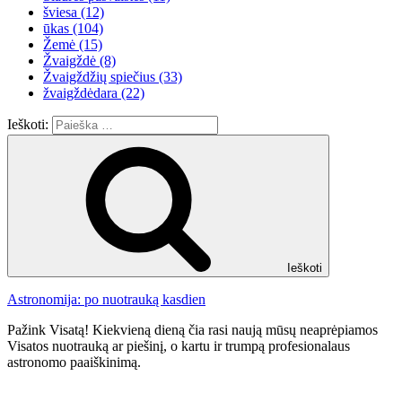
šviesa
(12)
ūkas
(104)
Žemė
(15)
Žvaigždė
(8)
Žvaigždžių spiečius
(33)
žvaigždėdara
(22)
Ieškoti:
Ieškoti
Astronomija: po nuotrauką kasdien
Pažink Visatą! Kiekvieną dieną čia rasi naują mūsų neaprėpiamos
Visatos nuotrauką ar piešinį, o kartu ir trumpą profesionalaus
astronomo paaiškinimą.