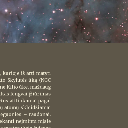
 kurioje iš arti matyti
kto Skylutės ūką (NGC
ame Kilio ūke, maždaug
ūkas lengvai įžiūrimas
ėtos atitinkamai pagal
ujų atomų skleidžiamai
 deguonies – raudonai.
iekanti neįminta mįsle