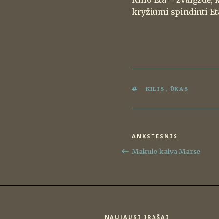
Kilio Eta – žvaigždė,
kryžiumi spindinti Eta 
ŽYMOS
KILIS
,
ŪKAS
Navigacija
ANKSTESNIS
Ankstesnis
tarp
įrašas
Makulo kalva Marse
įrašų
NAUJAUSI ĮRAŠAI