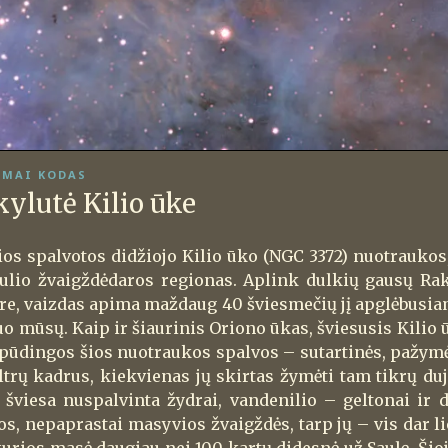
MAI KODAS
kylutė Kilio ūke
ios spalvotos didžiojo Kilio ūko (NGC 3372) nuotraukos,
ulio žvaigždėdaros regionas. Aplink dulkių gausų Ra
re, vaizdas apima maždaug 40 šviesmečių jį apglėbusi
o mūsų. Kaip ir šiaurinis Oriono ūkas, šviesusis Kilio 
spūdingos šios nuotraukos spalvos – sutartinės, pažym
filtrų kadrus, kiekvienas jų skirtas žymėti tam tikrų d
 šviesa nuspalvinta žydrai, vandenilio – geltonai ir
os, nepaprastai masyvios žvaigždės, tarp jų – vis dar l