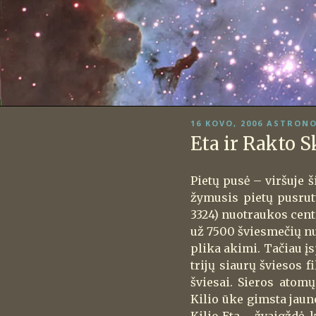
PASKELBTA
16 KOVO, 2006
ASTRONO
Eta ir Rakto S
Pietų pusė – viršuje š
žymusis pietų pusrut
3324) nuotraukos cent
už 7500 šviesmečių nu
plika akimi. Tačiau į
trijų siaurų šviesos 
šviesai. Sieros atomų
Kilio ūke gimsta jaun