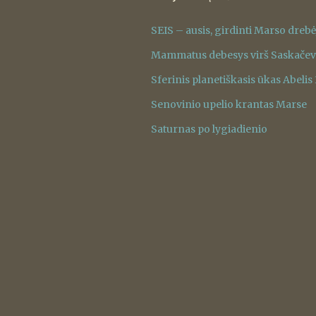
SEIS – ausis, girdinti Marso dreb
Mammatus debesys virš Saskače
Sferinis planetiškasis ūkas Abelis
Senovinio upelio krantas Marse
Saturnas po lygiadienio