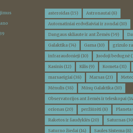
ėjimus
asteroidas
(15)
Astronautai
(8)
vano
Automatiniai erdvėlaiviai ir zondai
(10)
 39
Dangaus skliaute ir ant Žemės
(59)
Da
Galaktika
(74)
Gama
(10)
grizulo ra
infraraudonieji
(10)
Juodoji bedugnė
(
Kasinis
(12)
Kilis
(9)
Kometa
(31)
marsaeigiai
(38)
Marsas
(23)
Meteo
Mėnulis
(38)
Mūsų Galaktika
(10)
Observatorijos ant žemės ir teleskopai
(14
orionas
(20)
peržiūrėti
(8)
Planeta 
Raketos ir šaudyklės
(20)
Saturnas
(30
Saturno žiedai
(14)
Saules Sistema
(8)