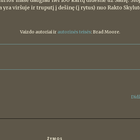
 kurios masė daugiau nei 100 kartų didesnė už Saulę. Šio
yra viršuje ir truputį į dešinę (į rytus) nuo Rakto Skylut
Vaizdo autoriai ir
autorinės teisės
: Brad Moore.
Didž
ŽYMOS