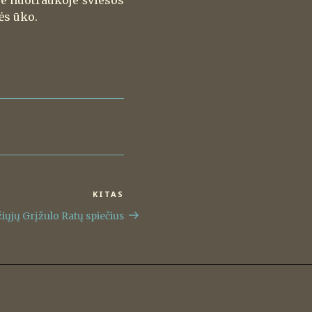
je nuotraukoje šviesos
ės ūko.
KITAS
Kitas
įrašas
iųjų Grįžulo Ratų spiečius