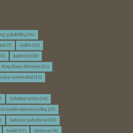
ug galaktikų
(34)
tai
(7)
Gulbė
(13)
13)
Jupiteris
(10)
Magelano debesys
(15)
rai ir meteoritai
(15)
)
Orbitinė stotis
(20)
už Saulės sistemos ribų
(17)
)
Saturno palydovai
(38)
Saulė
(27)
Sietynas
(9)