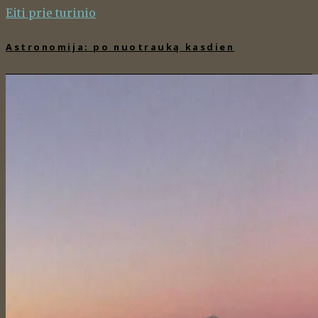
Eiti prie turinio
Astronomija: po nuotrauką kasdien