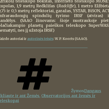
Afrikos) teleskopo bokštas, interneto teleskopo MONE
kupolas, 1,9 metrų Redklifas (
Radcliffe
), 1 metro Elžbiet
,75 ir 0,5 metrų reflektoriai, garažas, YSTAR, BiSON, AC
infraraudonųjų spindulių tyrimo IRSF (atviras) i
sandėlys. (SAAO žinovams: šioje nuotraukoje piet
plačiakampio planetų paieškos teleskopo SuperWAS
ematyti, nes jį užstoja IRSF.)
aizdo autoriai ir
autorinės teisės
: W. P. Koorts (SAAO).
Žymos
Dangaus
skliaute ir ant Žemės
,
Observatorijos ant žemės ir
teleskopai