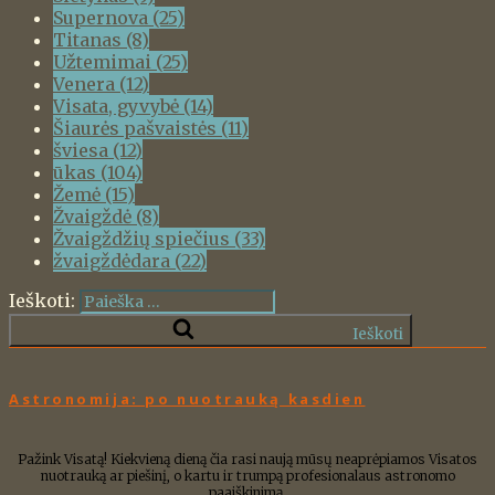
Supernova
(25)
Titanas
(8)
Užtemimai
(25)
Venera
(12)
Visata, gyvybė
(14)
Šiaurės pašvaistės
(11)
šviesa
(12)
ūkas
(104)
Žemė
(15)
Žvaigždė
(8)
Žvaigždžių spiečius
(33)
žvaigždėdara
(22)
Ieškoti:
Ieškoti
Astronomija: po nuotrauką kasdien
Pažink Visatą! Kiekvieną dieną čia rasi naują mūsų neaprėpiamos Visatos
nuotrauką ar piešinį, o kartu ir trumpą profesionalaus astronomo
paaiškinimą.