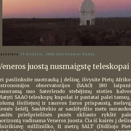
askelbta
15 birželio, 2006
Astronomai Kodas
Veneros juostą nusmaigstę teleskopai
ei paslinksite nuotrauką į dešinę, išvysite Pietų Afriko
astronomijos observatorijos (SAAO) 180 laipsni
panoramą nuo Saterlendo stebėjimų stoties kalvos
Matyti SAAO teleskopų kupolai ir pastatai palei tamsų, 
tolumą išsiliejusį ir rausvos žaros prispaustą, melsvąj
Žemės šešėlį. Saulėtekio ar saulėlydžio metu nuraudus
Saulės priešpriešinės pusės skliauto rykštė pale
horizontą vadinama Veneros juosta. Čia iš kairės į dešin
išsirikiavę: milžiniško, 11 metrų SALT (Didžiojo Piet