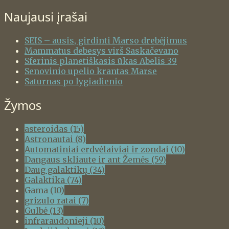
Naujausi įrašai
SEIS – ausis, girdinti Marso drebėjimus
Mammatus debesys virš Saskačevano
Sferinis planetiškasis ūkas Abelis 39
Senovinio upelio krantas Marse
Saturnas po lygiadienio
Žymos
asteroidas
(15)
Astronautai
(8)
Automatiniai erdvėlaiviai ir zondai
(10)
Dangaus skliaute ir ant Žemės
(59)
Daug galaktikų
(34)
Galaktika
(74)
Gama
(10)
grizulo ratai
(7)
Gulbė
(13)
infraraudonieji
(10)