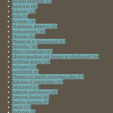
Juodoji bedugnė
(13)
Jupiteris
(10)
Kasinis
(12)
Kilis
(9)
Kometa
(31)
Magelano debesys
(15)
marsaeigiai
(38)
Marsas
(23)
Meteorai ir meteoritai
(15)
Mėnulis
(38)
Mūsų Galaktika
(10)
Observatorijos ant žemės ir teleskopai
(14)
Orbitinė stotis
(20)
orionas
(20)
peržiūrėti
(8)
Planeta už Saulės sistemos ribų
(17)
Raketos ir šaudyklės
(20)
Saturnas
(30)
Saturno palydovai
(38)
Saturno žiedai
(14)
Saules Sistema
(8)
Saulė
(27)
Sietynas
(9)