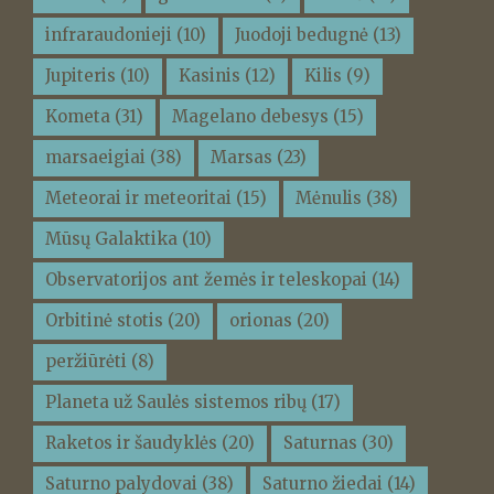
infraraudonieji
(10)
Juodoji bedugnė
(13)
Jupiteris
(10)
Kasinis
(12)
Kilis
(9)
Kometa
(31)
Magelano debesys
(15)
marsaeigiai
(38)
Marsas
(23)
Meteorai ir meteoritai
(15)
Mėnulis
(38)
Mūsų Galaktika
(10)
Observatorijos ant žemės ir teleskopai
(14)
Orbitinė stotis
(20)
orionas
(20)
peržiūrėti
(8)
Planeta už Saulės sistemos ribų
(17)
Raketos ir šaudyklės
(20)
Saturnas
(30)
Saturno palydovai
(38)
Saturno žiedai
(14)