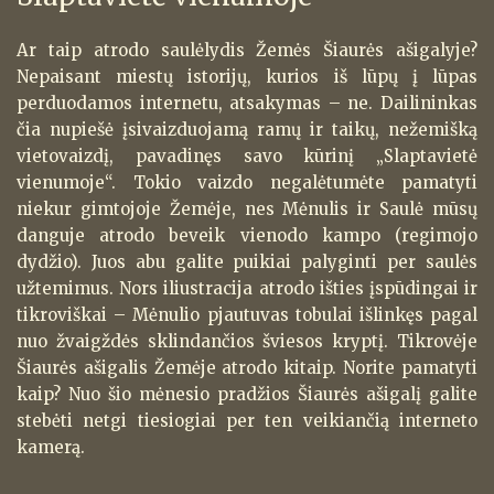
Ar taip atrodo saulėlydis Žemės Šiaurės ašigalyje?
Nepaisant miestų istorijų, kurios iš lūpų į lūpas
perduodamos internetu, atsakymas – ne. Dailininkas
čia nupiešė įsivaizduojamą ramų ir taikų, nežemišką
vietovaizdį, pavadinęs savo kūrinį „Slaptavietė
vienumoje“. Tokio vaizdo negalėtumėte pamatyti
niekur gimtojoje Žemėje, nes Mėnulis ir Saulė mūsų
danguje atrodo beveik vienodo kampo (regimojo
dydžio). Juos abu galite puikiai palyginti per saulės
užtemimus. Nors iliustracija atrodo išties įspūdingai ir
tikroviškai – Mėnulio pjautuvas tobulai išlinkęs pagal
nuo žvaigždės sklindančios šviesos kryptį. Tikrovėje
Šiaurės ašigalis Žemėje atrodo kitaip. Norite pamatyti
kaip? Nuo šio mėnesio pradžios Šiaurės ašigalį galite
stebėti netgi tiesiogiai per ten veikiančią interneto
kamerą.