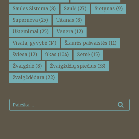
Saules Sistema
(8)
Saulė
(27)
Sietynas
(9)
Supernova
(25)
Titanas
(8)
Užtemimai
(25)
Venera
(12)
Visata, gyvybė
(14)
Šiaurės pašvaistės
(11)
šviesa
(12)
ūkas
(104)
Žemė
(15)
Žvaigždė
(8)
Žvaigždžių spiečius
(33)
žvaigždėdara
(22)
Ieškoti:
Ieškot