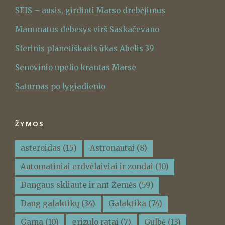
SEIS – ausis, girdinti Marso drebėjimus
Mammatus debesys virš Saskačevano
Sferinis planetiškasis ūkas Abelis 39
Senovinio upelio krantas Marse
Saturnas po lygiadienio
ŽYMOS
asteroidas
(15)
Astronautai
(8)
Automatiniai erdvėlaiviai ir zondai
(10)
Dangaus skliaute ir ant Žemės
(59)
Daug galaktikų
(34)
Galaktika
(74)
Gama
(10)
grizulo ratai
(7)
Gulbė
(13)