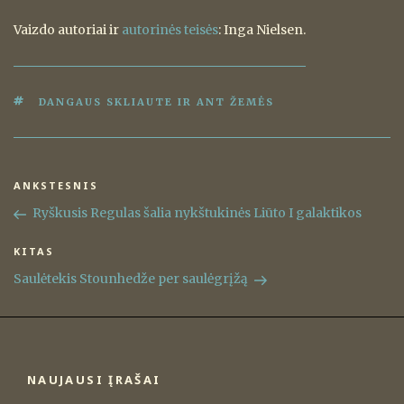
Vaizdo autoriai ir
autorinės teisės
: Inga Nielsen.
ŽYMOS
DANGAUS SKLIAUTE IR ANT ŽEMĖS
Navigacija
ANKSTESNIS
Ankstesnis
tarp
įrašas
Ryškusis Regulas šalia nykštukinės Liūto I galaktikos
įrašų
KITAS
Kitas
įrašas
Saulėtekis Stounhedže per saulėgrįžą
NAUJAUSI ĮRAŠAI