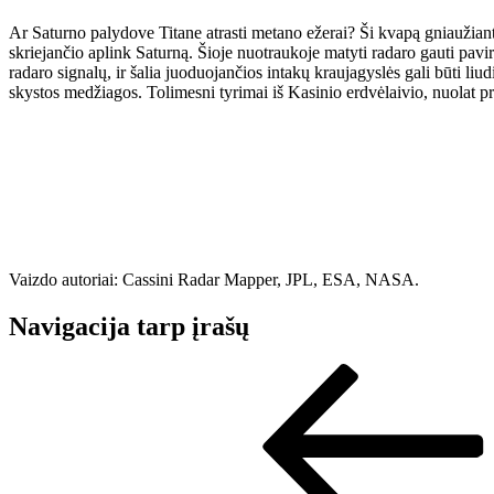
Ar Saturno palydove Titane atrasti metano ežerai? Ši kvapą gniaužianti
skriejančio aplink Saturną. Šioje nuotraukoje matyti radaro gauti pavi
radaro signalų, ir šalia juoduojančios intakų kraujagyslės gali būti liu
skystos medžiagos. Tolimesni tyrimai iš Kasinio erdvėlaivio, nuolat pras
Vaizdo autoriai: Cassini Radar Mapper, JPL, ESA, NASA.
Navigacija tarp įrašų