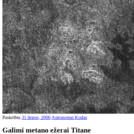
Paskelbta
31 liepos, 2006
Astronomai Kodas
Galimi metano ežerai Titane