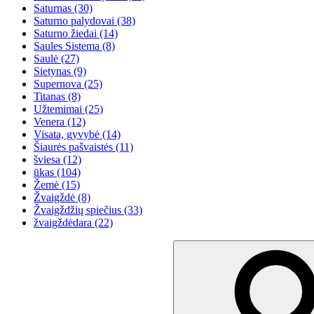
Saturnas
(30)
Saturno palydovai
(38)
Saturno žiedai
(14)
Saules Sistema
(8)
Saulė
(27)
Sietynas
(9)
Supernova
(25)
Titanas
(8)
Užtemimai
(25)
Venera
(12)
Visata, gyvybė
(14)
Šiaurės pašvaistės
(11)
šviesa
(12)
ūkas
(104)
Žemė
(15)
Žvaigždė
(8)
Žvaigždžių spiečius
(33)
žvaigždėdara
(22)