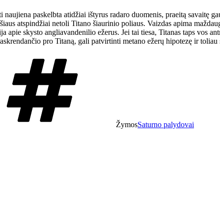
 naujiena paskelbta atidžiai ištyrus radaro duomenis, praeitą savaitę gau
ršiaus atspindžiai netoli Titano šiaurinio poliaus. Vaizdas apima maždau
dija apie skysto angliavandenilio ežerus. Jei tai tiesa, Titanas taps vos 
krendančio pro Titaną, gali patvirtinti metano ežerų hipotezę ir toliau st
Žymos
Saturno palydovai