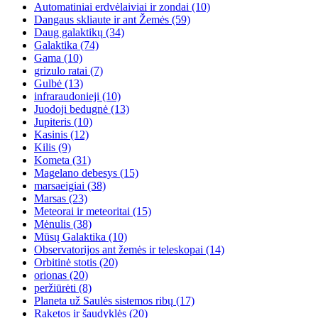
Automatiniai erdvėlaiviai ir zondai
(10)
Dangaus skliaute ir ant Žemės
(59)
Daug galaktikų
(34)
Galaktika
(74)
Gama
(10)
grizulo ratai
(7)
Gulbė
(13)
infraraudonieji
(10)
Juodoji bedugnė
(13)
Jupiteris
(10)
Kasinis
(12)
Kilis
(9)
Kometa
(31)
Magelano debesys
(15)
marsaeigiai
(38)
Marsas
(23)
Meteorai ir meteoritai
(15)
Mėnulis
(38)
Mūsų Galaktika
(10)
Observatorijos ant žemės ir teleskopai
(14)
Orbitinė stotis
(20)
orionas
(20)
peržiūrėti
(8)
Planeta už Saulės sistemos ribų
(17)
Raketos ir šaudyklės
(20)