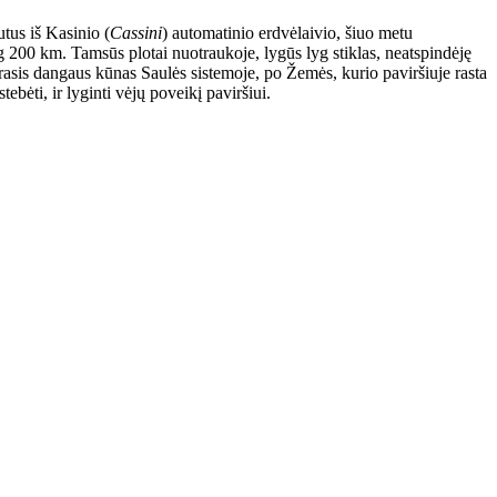
tus iš Kasinio (
Cassini
) automatinio erdvėlaivio, šiuo metu
g 200 km. Tamsūs plotai nuotraukoje, lygūs lyg stiklas, neatspindėję
antrasis dangaus kūnas Saulės sistemoje, po Žemės, kurio paviršiuje rasta
ebėti, ir lyginti vėjų poveikį paviršiui.