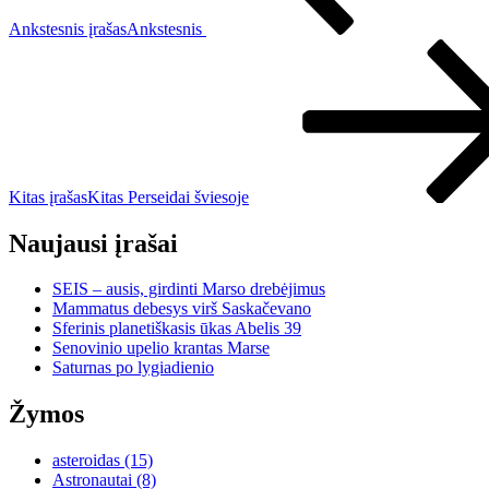
Ankstesnis įrašas
Ankstesnis
Kitas įrašas
Kitas
Perseidai šviesoje
Naujausi įrašai
SEIS – ausis, girdinti Marso drebėjimus
Mammatus debesys virš Saskačevano
Sferinis planetiškasis ūkas Abelis 39
Senovinio upelio krantas Marse
Saturnas po lygiadienio
Žymos
asteroidas
(15)
Astronautai
(8)