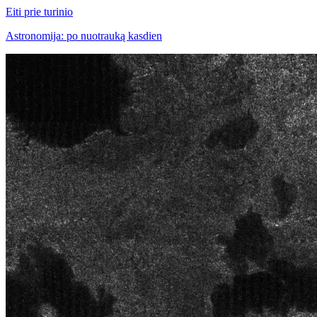
Eiti prie turinio
Astronomija: po nuotrauką kasdien