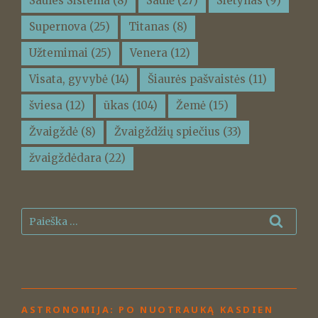
Saules Sistema
(8)
Saulė
(27)
Sietynas
(9)
Supernova
(25)
Titanas
(8)
Užtemimai
(25)
Venera
(12)
Visata, gyvybė
(14)
Šiaurės pašvaistės
(11)
šviesa
(12)
ūkas
(104)
Žemė
(15)
Žvaigždė
(8)
Žvaigždžių spiečius
(33)
žvaigždėdara
(22)
Ieškoti:
Ieškot
ASTRONOMIJA: PO NUOTRAUKĄ KASDIEN