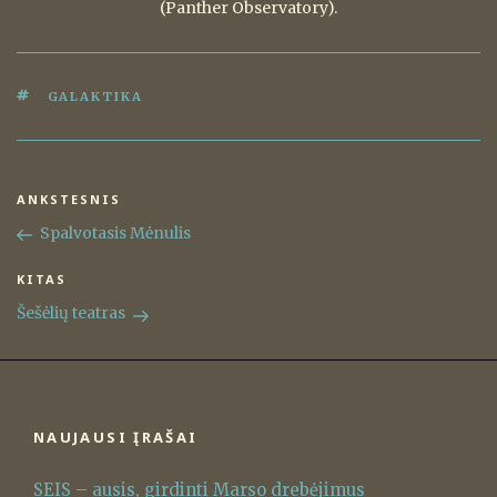
(Panther Observatory).
ŽYMOS
GALAKTIKA
Navigacija
ANKSTESNIS
Ankstesnis
tarp
įrašas
Spalvotasis Mėnulis
įrašų
KITAS
Kitas
įrašas
Šešėlių teatras
NAUJAUSI ĮRAŠAI
SEIS – ausis, girdinti Marso drebėjimus