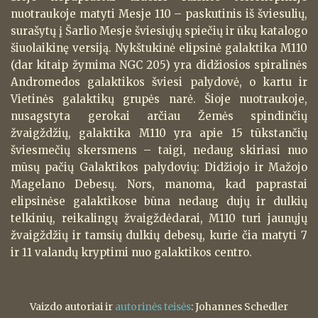
nuotraukoje matyti Mesje 110 – paskutinis iš šviesulių,
surašytų į Šarlio Mesje šviesiųjų spiečių ir ūkų katalogo
šiuolaikinę versiją. Nykštukinė elipsinė galaktika M110
(dar kitaip žymima NGC 205) yra didžiosios spiralinės
Andromedos galaktikos šviesi palydovė, o kartu ir
Vietinės galaktikų grupės narė. Šioje nuotraukoje,
nusagstyta gerokai arčiau Žemės spindinčių
žvaigždžių, galaktika M110 yra apie 15 tūkstančių
šviesmečių skersmens – taigi, nedaug skiriasi nuo
mūsų pačių Galaktikos palydovių: Didžiojo ir Mažojo
Magelano Debesų. Nors, manoma, kad paprastai
elipsinėse galaktikose būna nedaug dujų ir dulkių
telkinių, reikalingų žvaigždėdarai, M110 turi jaunųjų
žvaigždžių ir tamsių dulkių debesų, kurie čia matyti 7
ir 11 valandų kryptimi nuo galaktikos centro.
Vaizdo autoriai ir
autorinės teisės
: Johannes Schedler