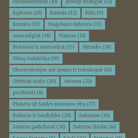
infraraudonieji
(10)
Juodoji bedugnė
(13)
Jupiteris
(10)
Kasinis
(12)
Kilis
(9)
Kometa
(31)
Magelano debesys
(15)
marsaeigiai
(38)
Marsas
(23)
Meteorai ir meteoritai
(15)
Mėnulis
(38)
Mūsų Galaktika
(10)
Observatorijos ant žemės ir teleskopai
(14)
Orbitinė stotis
(20)
orionas
(20)
peržiūrėti
(8)
Planeta už Saulės sistemos ribų
(17)
Raketos ir šaudyklės
(20)
Saturnas
(30)
Saturno palydovai
(38)
Saturno žiedai
(14)