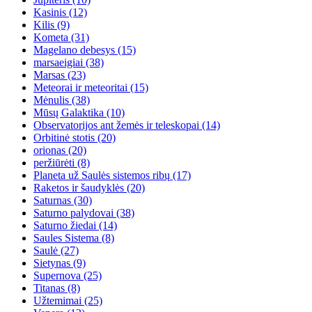
Kasinis
(12)
Kilis
(9)
Kometa
(31)
Magelano debesys
(15)
marsaeigiai
(38)
Marsas
(23)
Meteorai ir meteoritai
(15)
Mėnulis
(38)
Mūsų Galaktika
(10)
Observatorijos ant žemės ir teleskopai
(14)
Orbitinė stotis
(20)
orionas
(20)
peržiūrėti
(8)
Planeta už Saulės sistemos ribų
(17)
Raketos ir šaudyklės
(20)
Saturnas
(30)
Saturno palydovai
(38)
Saturno žiedai
(14)
Saules Sistema
(8)
Saulė
(27)
Sietynas
(9)
Supernova
(25)
Titanas
(8)
Užtemimai
(25)