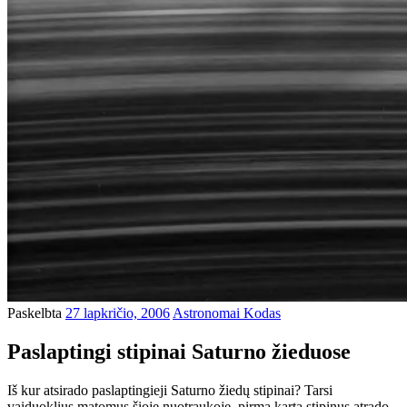
Paskelbta
27 lapkričio, 2006
Astronomai Kodas
Paslaptingi stipinai Saturno žieduose
Iš kur atsirado paslaptingieji Saturno žiedų stipinai? Tarsi
vaiduoklius matomus šioje nuotraukoje, pirmą kartą stipinus atrado