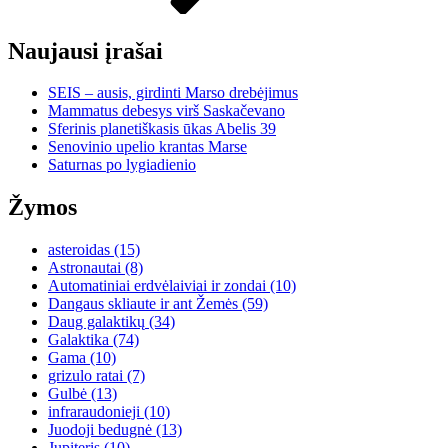
Naujausi įrašai
SEIS – ausis, girdinti Marso drebėjimus
Mammatus debesys virš Saskačevano
Sferinis planetiškasis ūkas Abelis 39
Senovinio upelio krantas Marse
Saturnas po lygiadienio
Žymos
asteroidas
(15)
Astronautai
(8)
Automatiniai erdvėlaiviai ir zondai
(10)
Dangaus skliaute ir ant Žemės
(59)
Daug galaktikų
(34)
Galaktika
(74)
Gama
(10)
grizulo ratai
(7)
Gulbė
(13)
infraraudonieji
(10)
Juodoji bedugnė
(13)
Jupiteris
(10)