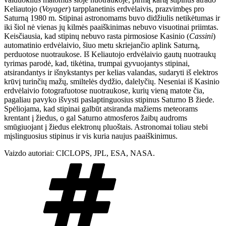
Keliautojo (
Voyager
) tarpplanetinis erdvėlaivis, prazvimbęs pro
Saturną 1980 m. Stipinai astronomams buvo didžiulis netikėtumas ir
iki šiol nė vienas jų kilmės paaiškinimas nebuvo visuotinai priimtas.
Keisčiausia, kad stipinų nebuvo rasta pirmosiose Kasinio (
Cassini
)
automatinio erdvėlaivio, šiuo metu skriejančio aplink Saturną,
perduotose nuotraukose. Iš Keliautojo erdvėlaivio gautų nuotraukų
tyrimas parodė, kad, tikėtina, trumpai gyvuojantys stipinai,
atsirandantys ir išnykstantys per kelias valandas, sudaryti iš elektros
krūvį turinčių mažų, smiltelės dydžio, dalelyčių. Neseniai iš Kasinio
erdvėlaivio fotografuotose nuotraukose, kurių vieną matote čia,
pagaliau pavyko išvysti paslaptinguosius stipinus Saturno B žiede.
Spėliojama, kad stipinai galbūt atsiranda mažiems meteorams
krentant į žiedus, o gal Saturno atmosferos žaibų audroms
smūgiuojant į žiedus elektronų pluoštais. Astronomai toliau stebi
mįslinguosius stipinus ir vis kuria naujus paaiškinimus.
Vaizdo autoriai: CICLOPS, JPL, ESA, NASA.