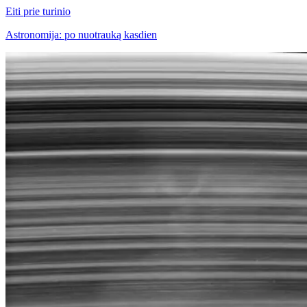
Eiti prie turinio
Astronomija: po nuotrauką kasdien