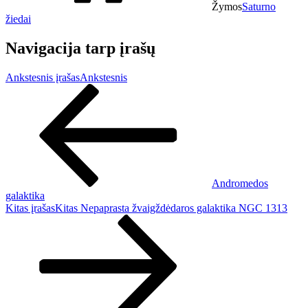
Žymos
Saturno
žiedai
Navigacija tarp įrašų
Ankstesnis įrašas
Ankstesnis
Andromedos
galaktika
Kitas įrašas
Kitas
Nepaprasta žvaigždėdaros galaktika NGC 1313