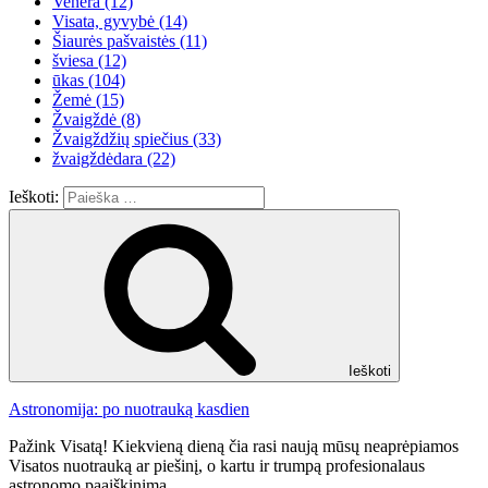
Venera
(12)
Visata, gyvybė
(14)
Šiaurės pašvaistės
(11)
šviesa
(12)
ūkas
(104)
Žemė
(15)
Žvaigždė
(8)
Žvaigždžių spiečius
(33)
žvaigždėdara
(22)
Ieškoti:
Ieškoti
Astronomija: po nuotrauką kasdien
Pažink Visatą! Kiekvieną dieną čia rasi naują mūsų neaprėpiamos
Visatos nuotrauką ar piešinį, o kartu ir trumpą profesionalaus
astronomo paaiškinimą.