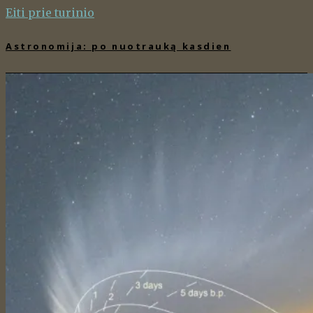
Eiti prie turinio
Astronomija: po nuotrauką kasdien