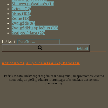
Šiaurės pašvaistės
(11)
šviesa
(12)
ūkas
(104)
Žemė
(15)
Žvaigždė
(8)
Žvaigždžių spiečius
(33)
žvaigždėdara
(22)
Ieškoti:
Ieškoti
Astronomija: po nuotrauką kasdien
Pažink Visatą! Kiekvieną dieną čia rasi naują mūsų neaprėpiamos Visatos
nuotrauką ar piešinį, o kartu ir trumpą profesionalaus astronomo
paaiškinimą.