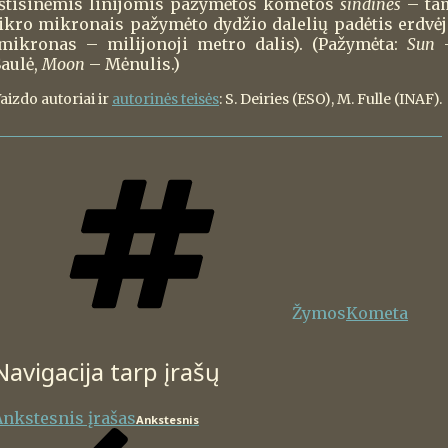
Ištisinėmis linijomis pažymėtos kometos
sindinės
– ta
tikro mikronais pažymėto dydžio dalelių padėtis erdvėj
(mikronas – milijonoji metro dalis). (Pažymėta:
Sun
Saulė,
Moon
– Mėnulis.)
aizdo autoriai ir
autorinės teisės
: S. Deiries (ESO), M. Fulle (INAF).
Žymos
Kometa
Navigacija tarp įrašų
Ankstesnis įrašas
Ankstesnis