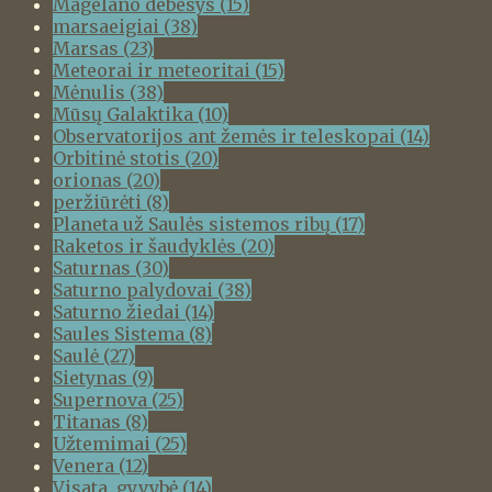
Magelano debesys
(15)
marsaeigiai
(38)
Marsas
(23)
Meteorai ir meteoritai
(15)
Mėnulis
(38)
Mūsų Galaktika
(10)
Observatorijos ant žemės ir teleskopai
(14)
Orbitinė stotis
(20)
orionas
(20)
peržiūrėti
(8)
Planeta už Saulės sistemos ribų
(17)
Raketos ir šaudyklės
(20)
Saturnas
(30)
Saturno palydovai
(38)
Saturno žiedai
(14)
Saules Sistema
(8)
Saulė
(27)
Sietynas
(9)
Supernova
(25)
Titanas
(8)
Užtemimai
(25)
Venera
(12)
Visata, gyvybė
(14)