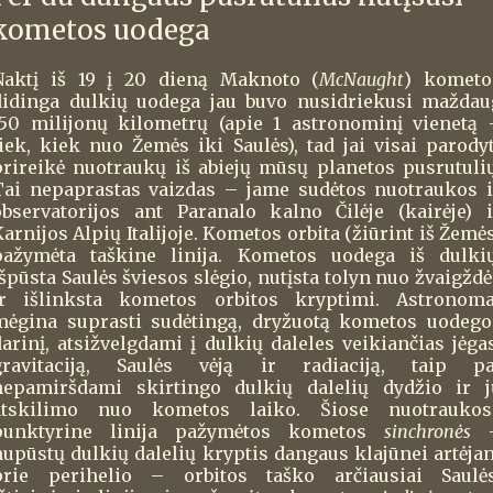
kometos uodega
Naktį iš 19 į 20 dieną Maknoto (
McNaught
) kometo
didinga dulkių uodega jau buvo nusidriekusi maždau
150 milijonų kilometrų (apie 1 astronominį vienetą 
tiek, kiek nuo Žemės iki Saulės), tad jai visai parodyt
prireikė nuotraukų iš abiejų mūsų planetos pusrutulių
Tai nepaprastas vaizdas – jame sudėtos nuotraukos i
observatorijos ant Paranalo kalno Čilėje (kairėje) i
arnijos Alpių Italijoje. Kometos orbita (žiūrint iš Žemė
pažymėta taškine linija. Kometos uodega iš dulkių
špūsta Saulės šviesos slėgio, nutįsta tolyn nuo žvaigždė
ir išlinksta kometos orbitos kryptimi. Astronoma
mėgina suprasti sudėtingą, dryžuotą kometos uodego
darinį, atsižvelgdami į dulkių daleles veikiančias jėgas
gravitaciją, Saulės vėją ir radiaciją, taip pa
nepamiršdami skirtingo dulkių dalelių dydžio ir j
atskilimo nuo kometos laiko. Šiose nuotraukos
punktyrine linija pažymėtos kometos
sinchronės
nupūstų dulkių dalelių kryptis dangaus klajūnei artėjan
prie perihelio – orbitos taško arčiausiai Saulės