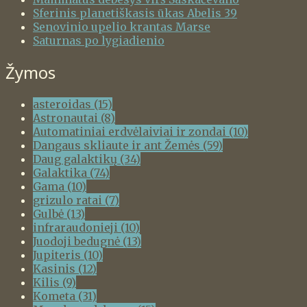
Sferinis planetiškasis ūkas Abelis 39
Senovinio upelio krantas Marse
Saturnas po lygiadienio
Žymos
asteroidas
(15)
Astronautai
(8)
Automatiniai erdvėlaiviai ir zondai
(10)
Dangaus skliaute ir ant Žemės
(59)
Daug galaktikų
(34)
Galaktika
(74)
Gama
(10)
grizulo ratai
(7)
Gulbė
(13)
infraraudonieji
(10)
Juodoji bedugnė
(13)
Jupiteris
(10)
Kasinis
(12)
Kilis
(9)
Kometa
(31)