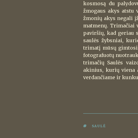
kosmosą du palydo
žmogaus akys atstu v
žmonių akys negali įži
matmenų. Trimačiai va
paviršių, kad geriau 
saulės žybsniai, kur
trimatį mūsų gimtosi
fotografuotų nuotrau
trimačių Saulės vaiz
akinius, kurių viena 
verdančiame ir kunkul
ŽYMOS
SAULĖ