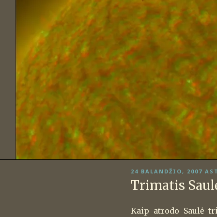
PASKELBTA
24 BALANDŽIO, 2007
AS
Trimatis Saul
Kaip atrodo Saulė t