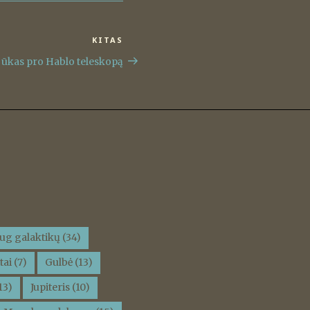
KITAS
Kitas
įrašas
o ūkas pro Hablo teleskopą
ug galaktikų
(34)
tai
(7)
Gulbė
(13)
13)
Jupiteris
(10)