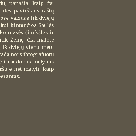
dų, panašiai kaip dvi
ulės paviršiaus raštų
kose vaizdas tik dviejų
itai kintančios Saulės
iko masės čiurkšles ir
link Žemę. Čia matote
 iš dviejų vienu metu
kada nors fotografuotų
dėti raudonus-mėlynus
ršuje net matyti, kaip
berantas.