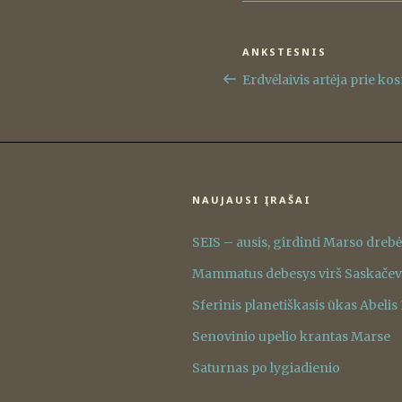
Navigacija
ANKSTESNIS
Ankstesnis
tarp
įrašas
Erdvėlaivis artėja prie ko
įrašų
NAUJAUSI ĮRAŠAI
SEIS – ausis, girdinti Marso dreb
Mammatus debesys virš Saskače
Sferinis planetiškasis ūkas Abelis
Senovinio upelio krantas Marse
Saturnas po lygiadienio