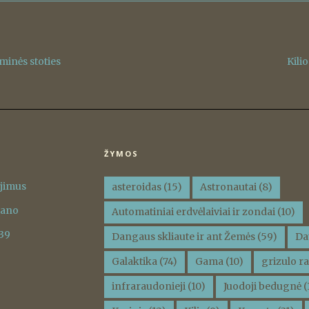
sminės stoties
Kili
ŽYMOS
ėjimus
asteroidas
(15)
Astronautai
(8)
vano
Automatiniai erdvėlaiviai ir zondai
(10)
 39
Dangaus skliaute ir ant Žemės
(59)
Da
Galaktika
(74)
Gama
(10)
grizulo ra
infraraudonieji
(10)
Juodoji bedugnė
(