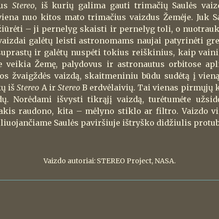
vus
Stereo
, iš kurių galima gauti trimačių Saulės vaiz
iena nuo kitos mato trimačius vaizdus Žemėje. Juk Sa
ūrėti – ji pernelyg skaisti ir pernelyg toli, o nuotrau
izdai galėtų leisti astronomams naujai patyrinėti gre
suprastų ir galėtų nuspėti tokius reiškinius, kaip vain
ie veikia Žemę, palydovus ir astronautus orbitose ap
os žvaigždės vaizdą, skaitmeniniu būdu sudėtą į vieną
kų iš
Stereo
A ir
Stereo
B erdvėlaivių. Tai vienas pirmųjų 
dų. Norėdami išvysti tikrąjį vaizdą, turėtumėte užsi
akis raudono, kita – mėlyno stiklo ar filtro. Vaizdo vi
iuojančiame Saulės paviršiuje ištryško didžiulis protu
Vaizdo autoriai: STEREO Project, NASA.