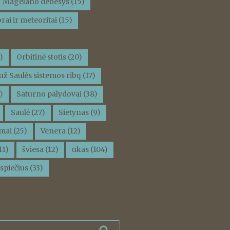
Magelano debesys
(15)
rai ir meteoritai
(15)
)
Orbitinė stotis
(20)
už Saulės sistemos ribų
(17)
)
Saturno palydovai
(38)
Saulė
(27)
Sietynas
(9)
mai
(25)
Venera
(12)
11)
šviesa
(12)
ūkas
(104)
spiečius
(33)