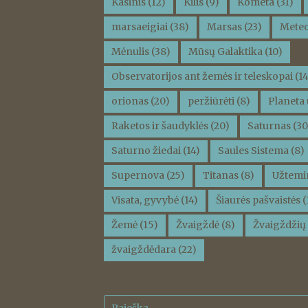
Kasinis
(12)
Kilis
(9)
Kometa
(31)
marsaeigiai
(38)
Marsas
(23)
Meteo
Mėnulis
(38)
Mūsų Galaktika
(10)
Observatorijos ant žemės ir teleskopai
(14
orionas
(20)
peržiūrėti
(8)
Planeta 
Raketos ir šaudyklės
(20)
Saturnas
(30
Saturno žiedai
(14)
Saules Sistema
(8)
Supernova
(25)
Titanas
(8)
Užtemi
Visata, gyvybė
(14)
Šiaurės pašvaistės
(
Žemė
(15)
Žvaigždė
(8)
Žvaigždžių 
žvaigždėdara
(22)
Ieškoti: