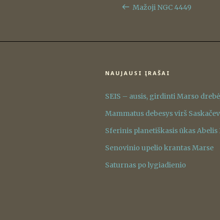
tarp
įrašas
Mažoji NGC 4449
įrašų
NAUJAUSI ĮRAŠAI
SEIS – ausis, girdinti Marso dreb
Mammatus debesys virš Saskače
Sferinis planetiškasis ūkas Abelis
Senovinio upelio krantas Marse
Saturnas po lygiadienio