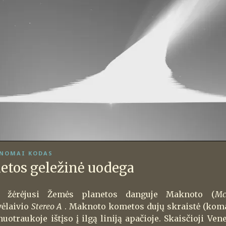
NOMAI KODAS
tos geležinė uodega
e žėrėjusi Žemės planetos danguje Maknoto (
Mc
vėlaivio
Stereo A
. Maknoto kometos dujų skraistė (koma)
nuotraukoje ištįso į ilgą liniją apačioje. Skaisčioji Ven