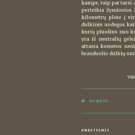
kampe, taip pat tarsi 
perteikia žymiosios
kilometrų plote į vir
dulkinės uodegos kair
kurių pluoštus nuo ko
yra iš neutralių gel
atrasta kometos neut
branduolio dulkių smil
Vai
ŽYMOS
KOMETA
Navigacija
ANKSTESNIS
Ankstesnis