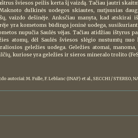
aštrus šviesos peilis kerta šį vaizdą. Tačiau jautri skai
 Maknoto dulkinės uodegos skiautes, nutįsusias daug
šų, vaizdo dešinėje. Anksčiau manyta, kad atskirai iš
ėje yra kometoms būdinga joninė uodega, susikurianti
metos nupučia Saulės vėjas. Tačiau atidžiau ištyrus pa
ežies atomų, dėl Saulės šviesos slėgio nustumtų nuo
raliosios geležies uodega. Geležies atomai, manoma,
čių, kuriose yra geležies ir sieros mineralo trolito (FeS
zdo autoriai: M. Fulle, F. Leblanc (INAF) et al., SECCHI / STEREO, N