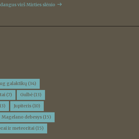
įrašas
angus virš Mirties slėnio
ug galaktikų
(34)
tai
(7)
Gulbė
(13)
13)
Jupiteris
(10)
Magelano debesys
(15)
rai ir meteoritai
(15)