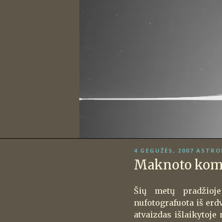
PASKELBTA
4 GEGUŽĖS, 2007
ASTRO
Maknoto kome
Šių metų pradžioj
nufotografuota iš erd
atvaizdas išlaikytoje 