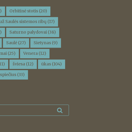
)
Orbitinė stotis
(20)
už Saulės sistemos ribų
(17)
)
Saturno palydovai
(38)
Saulė
(27)
Sietynas
(9)
mai
(25)
Venera
(12)
11)
šviesa
(12)
ūkas
(104)
spiečius
(33)
Ieškoti