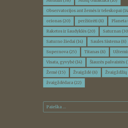
Mėnulis
(38)
Mūsų Galaktika
(10)
Observatorijos ant žemės ir teleskopai
(14
orionas
(20)
peržiūrėti
(8)
Planeta 
Raketos ir šaudyklės
(20)
Saturnas
(30
Saturno žiedai
(14)
Saules Sistema
(8)
Supernova
(25)
Titanas
(8)
Užtemi
Visata, gyvybė
(14)
Šiaurės pašvaistės
(
Žemė
(15)
Žvaigždė
(8)
Žvaigždžių 
žvaigždėdara
(22)
Ieškoti: