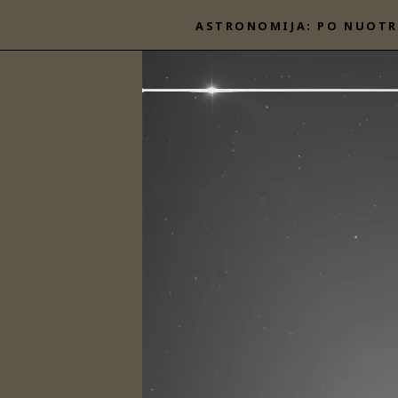
Eiti
ASTRONOMIJA: PO NUOTR
prie
turinio