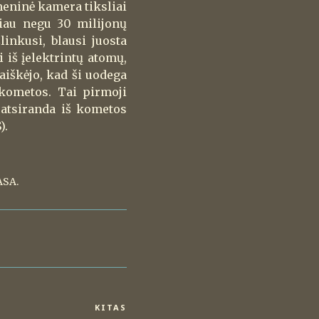
tmeninė kamera tiksliai
iau negu 30 milijonų
linkusi, blausi juosta
 iš įelektrintų atomų,
aiškėjo, kad ši uodega
 kometos. Tai pirmoji
 atsiranda iš kometos
).
ASA.
KITAS
Kitas