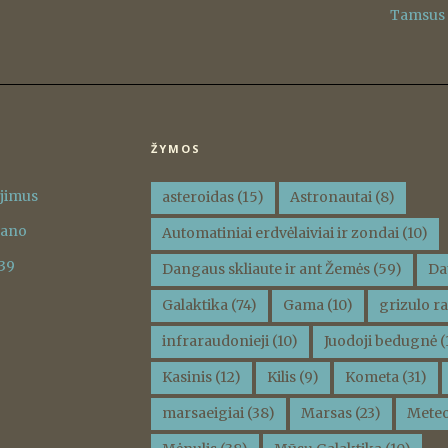
Tamsus d
ŽYMOS
ėjimus
asteroidas
(15)
Astronautai
(8)
vano
Automatiniai erdvėlaiviai ir zondai
(10)
 39
Dangaus skliaute ir ant Žemės
(59)
Da
Galaktika
(74)
Gama
(10)
grizulo ra
infraraudonieji
(10)
Juodoji bedugnė
(
Kasinis
(12)
Kilis
(9)
Kometa
(31)
marsaeigiai
(38)
Marsas
(23)
Meteo