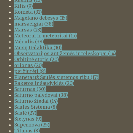
Kilis
(9)
Kometa
(31)
Magelano debesys
(15)
marsaeigiai
(38)
Marsas
(23)
Meteorai ir meteoritai
(15)
Mėnulis
(38)
Mūsų Galaktika
(10)
Observatorijos ant žemės ir teleskopai
(14)
Orbitinė stotis
(20)
orionas
(20)
peržiūrėti
(8)
Planeta už Saulės sistemos ribų
(17)
Raketos ir šaudyklės
(20)
Saturnas
(30)
Saturno palydovai
(38)
Saturno žiedai
(14)
Saules Sistema
(8)
Saulė
(27)
Sietynas
(9)
Supernova
(25)
Titanas
(8)