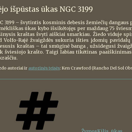
ėjo išpūstas ūkas NGC 3199
C 3199 – švytintis kosminis debesis žemiečių dangaus pi
mėkliškas ūkas kybo išsikėtojęs per maždaug 75 šviesmeč
šinysis kraštas švyti aiškiai smarkiau. Žiedo viduje sp
d Volfo-Rajė žvaigždės sukuria išties įdomių pavidalų 
iesusis kraštas – tai smūginė banga , užsidegusi žvaigž
nk šviesiojo krašto. Taigi labiau tikėtinas paaiškinim
kraščiu.
zdo autoriai ir
autorinės teisės
: Ken Crawford (Rancho Del Sol Ob
Žymos
Kilis
,
ūkas