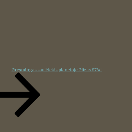
Grėsmingas saulėtekis planetoje Glizas 876d