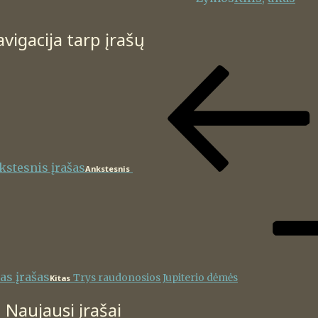
vigacija tarp įrašų
kstesnis įrašas
Ankstesnis
as įrašas
Trys raudonosios Jupiterio dėmės
Kitas
Naujausi įrašai