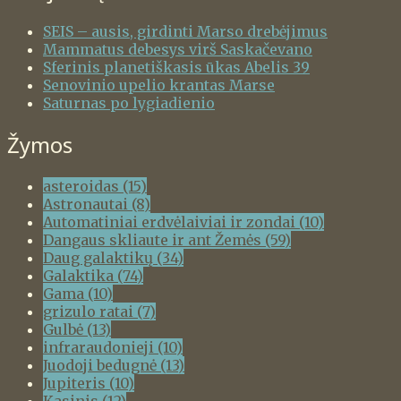
SEIS – ausis, girdinti Marso drebėjimus
Mammatus debesys virš Saskačevano
Sferinis planetiškasis ūkas Abelis 39
Senovinio upelio krantas Marse
Saturnas po lygiadienio
Žymos
asteroidas
(15)
Astronautai
(8)
Automatiniai erdvėlaiviai ir zondai
(10)
Dangaus skliaute ir ant Žemės
(59)
Daug galaktikų
(34)
Galaktika
(74)
Gama
(10)
grizulo ratai
(7)
Gulbė
(13)
infraraudonieji
(10)
Juodoji bedugnė
(13)
Jupiteris
(10)
Kasinis
(12)