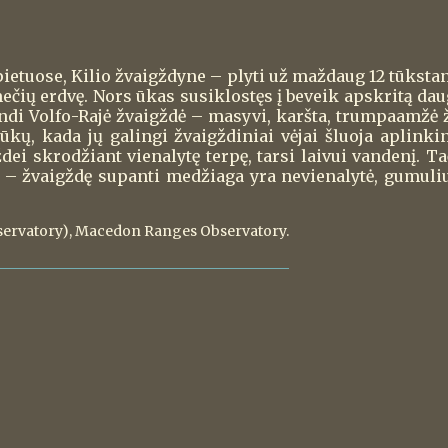
etuose, Kilio žvaigždyne – plyti už maždaug 12 tūkstanč
ių erdvę. Nors ūkas susiklostęs į beveik apskritą daug
indi Volfo-Rajė žvaigždė – masyvi, karšta, trumpaamžė ž
ūkų, kada jų galingi žvaigždiniai vėjai šluoja aplink
dei skrodžiant vienalytę terpę, tarsi laivui vandenį. T
as – žvaigždę supanti medžiaga yra nevienalytė, gumuliu
servatory), Macedon Ranges Observatory.