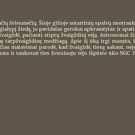
ių šviesmečių. Šioje gilioje sutartinių spalvų nuotrauk
ialypį žiedą, jo pavidalas gerokai apkramtytas ir apati
vaigždė, pučianti stiprų žvaigždinį vėją. Astronomai ži
inę tarpžvaigždinę medžiagą. Apie šį ūką irgi manyta, 
ačiau matavimai parodė, kad žvaigždė, tiesą sakant, nej
ota ir tankesnė ties šviesiuoju vėjo išpūsto ūko NGC 3