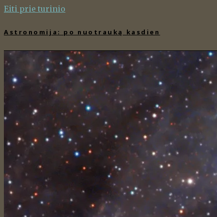
Eiti prie turinio
Astronomija: po nuotrauką kasdien