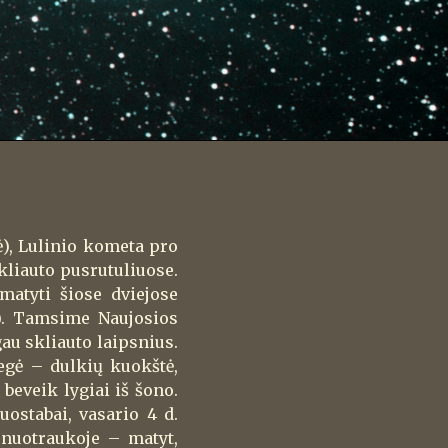
ė), Lulinio kometa pro
kliauto pusrutuliuose.
matyti šiose dviejose
je). Tamsime Naujosios
au skliauto laipsnius.
egė – dulkių kuokštė,
beveik lygiai iš šono.
uostabai, vasario 4 d.
 nuotraukoje – matyt,