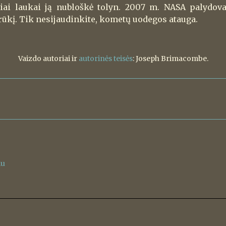
iai laukai ją nubloškė tolyn. 2007 m. NASA palydov
ūkį. Tik nesijaudinkite, kometų uodegos atauga.
Vaizdo autoriai ir
autorinės teisės
: Joseph Brimacombe.
iu