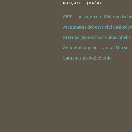
NAUJAUSI ĮRAŠAI
SEIS – ausis, girdinti Marso dreb
Mammatus debesys virš Saskače
Sferinis planetiškasis ūkas Abelis
Senovinio upelio krantas Marse
Saturnas po lygiadienio