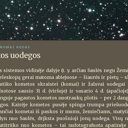
NOMAI KODAS
tos uodegos
 sistemos vidinėje dalyje (t. y. arčiau Saulės negu Žem
teleskopą gerai matoma abiejuose – šiaurės ir pietų – s
utiko kometos skraistei (komai) ir žalsvai uodegai 
uotose sausio 31 d. (viršuje) ir vasario 4 d. (apačio
nguje pagautos kometos nuotraukų plotis – per 2 dang
gos. Kairėje kometos pusėje spinga trumpa priešuod
jančiai kometai iš paskos ir mums, žemiečiams, matyti 
olyn nuo Saulės, drįksta puošnioji jonų uodega. Visų n
atitrūko nuo kometos – tai nufotografuota apatinėje