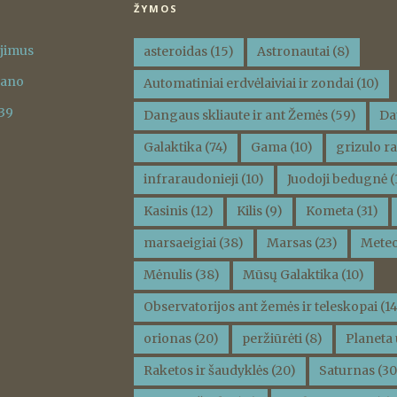
ŽYMOS
ėjimus
asteroidas
(15)
Astronautai
(8)
vano
Automatiniai erdvėlaiviai ir zondai
(10)
 39
Dangaus skliaute ir ant Žemės
(59)
Da
Galaktika
(74)
Gama
(10)
grizulo ra
infraraudonieji
(10)
Juodoji bedugnė
(
Kasinis
(12)
Kilis
(9)
Kometa
(31)
marsaeigiai
(38)
Marsas
(23)
Meteo
Mėnulis
(38)
Mūsų Galaktika
(10)
Observatorijos ant žemės ir teleskopai
(14
orionas
(20)
peržiūrėti
(8)
Planeta 
Raketos ir šaudyklės
(20)
Saturnas
(30