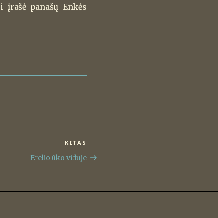
ai įrašė panašų Enkės
KITAS
Kitas
įrašas
Erelio ūko viduje