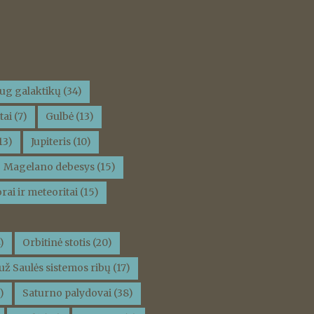
ug galaktikų
(34)
tai
(7)
Gulbė
(13)
13)
Jupiteris
(10)
Magelano debesys
(15)
rai ir meteoritai
(15)
)
Orbitinė stotis
(20)
už Saulės sistemos ribų
(17)
)
Saturno palydovai
(38)