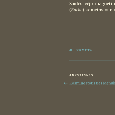
Saulės vėjo magnetin
(
Encke
) kometos nuotr
ŽYMOS
KOMETA
Navigacija
ANKSTESNIS
Ankstesnis
tarp
įrašas
Kosminė stotis ties Mėnul
įrašų