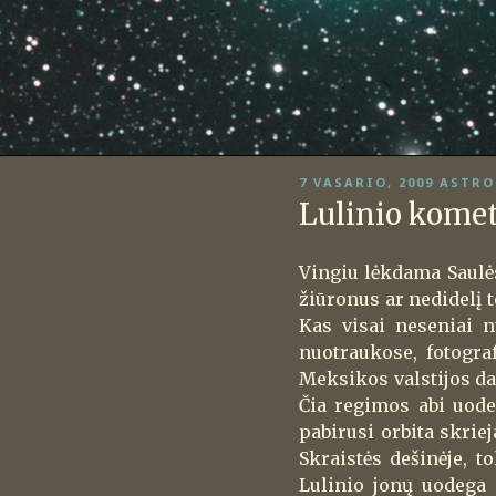
PASKELBTA
7 VASARIO, 2009
ASTRO
Lulinio kome
Vingiu lėkdama Saulės
žiūronus ar nedidelį 
Kas visai neseniai n
nuotraukose, fotograf
Meksikos valstijos da
Čia regimos abi uode
pabirusi orbita skrie
Skraistės dešinėje, t
Lulinio jonų uodega 