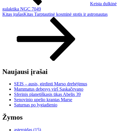
Keista dulkinė
galaktika NGC 7049
Kitas įrašas
Kitas
Tarptautinė kosminė stotis ir astronautas
Naujausi įrašai
SEIS – ausis, girdinti Marso drebėjimus
Mammatus debesys virš Saskačevano
Sferinis planetiškasis ūkas Abelis 39
Senovinio upelio krantas Marse
Saturnas po lygiadienio
Žymos
asteroidas
(15)