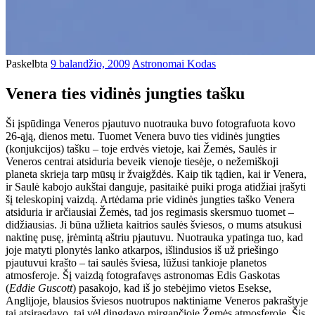
Paskelbta
9 balandžio, 2009
Astronomai Kodas
Venera ties vidinės jungties tašku
Ši įspūdinga Veneros pjautuvo nuotrauka buvo fotografuota kovo
26-ąją, dienos metu. Tuomet Venera buvo ties vidinės jungties
(konjukcijos) tašku – toje erdvės vietoje, kai Žemės, Saulės ir
Veneros centrai atsiduria beveik vienoje tiesėje, o nežemiškoji
planeta skrieja tarp mūsų ir žvaigždės. Kaip tik tądien, kai ir Venera,
ir Saulė kabojo aukštai danguje, pasitaikė puiki proga atidžiai įrašyti
šį teleskopinį vaizdą. Artėdama prie vidinės jungties taško Venera
atsiduria ir arčiausiai Žemės, tad jos regimasis skersmuo tuomet –
didžiausias. Ji būna užlieta kaitrios saulės šviesos, o mums atsukusi
naktinę pusę, įrėmintą aštriu pjautuvu. Nuotrauka ypatinga tuo, kad
joje matyti plonytės lanko atkarpos, išlindusios iš už priešingo
pjautuvui krašto – tai saulės šviesa, lūžusi tankioje planetos
atmosferoje. Šį vaizdą fotografavęs astronomas Edis Gaskotas
(
Eddie Guscott
) pasakojo, kad iš jo stebėjimo vietos Esekse,
Anglijoje, blausios šviesos nuotrupos naktiniame Veneros pakraštyje
tai atsirasdavo, tai vėl dingdavo mirgančioje Žemės atmosferoje. Šis