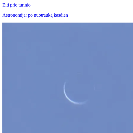
Eiti prie turinio
Astronomija: po nuotrauką kasdien