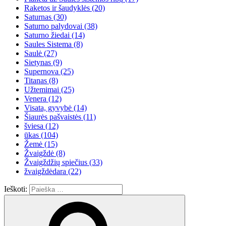
Raketos ir šaudyklės
(20)
Saturnas
(30)
Saturno palydovai
(38)
Saturno žiedai
(14)
Saules Sistema
(8)
Saulė
(27)
Sietynas
(9)
Supernova
(25)
Titanas
(8)
Užtemimai
(25)
Venera
(12)
Visata, gyvybė
(14)
Šiaurės pašvaistės
(11)
šviesa
(12)
ūkas
(104)
Žemė
(15)
Žvaigždė
(8)
Žvaigždžių spiečius
(33)
žvaigždėdara
(22)
Ieškoti: