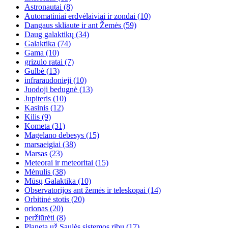
Astronautai
(8)
Automatiniai erdvėlaiviai ir zondai
(10)
Dangaus skliaute ir ant Žemės
(59)
Daug galaktikų
(34)
Galaktika
(74)
Gama
(10)
grizulo ratai
(7)
Gulbė
(13)
infraraudonieji
(10)
Juodoji bedugnė
(13)
Jupiteris
(10)
Kasinis
(12)
Kilis
(9)
Kometa
(31)
Magelano debesys
(15)
marsaeigiai
(38)
Marsas
(23)
Meteorai ir meteoritai
(15)
Mėnulis
(38)
Mūsų Galaktika
(10)
Observatorijos ant žemės ir teleskopai
(14)
Orbitinė stotis
(20)
orionas
(20)
peržiūrėti
(8)
Planeta už Saulės sistemos ribų
(17)