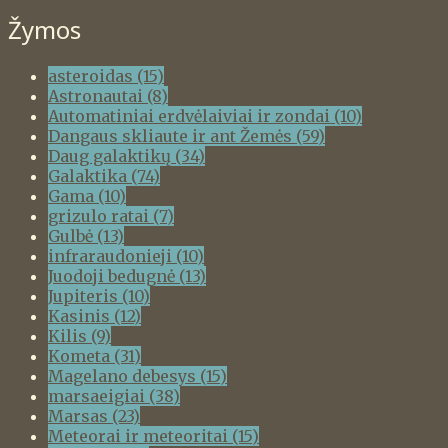
Žymos
asteroidas
(15)
Astronautai
(8)
Automatiniai erdvėlaiviai ir zondai
(10)
Dangaus skliaute ir ant Žemės
(59)
Daug galaktikų
(34)
Galaktika
(74)
Gama
(10)
grizulo ratai
(7)
Gulbė
(13)
infraraudonieji
(10)
Juodoji bedugnė
(13)
Jupiteris
(10)
Kasinis
(12)
Kilis
(9)
Kometa
(31)
Magelano debesys
(15)
marsaeigiai
(38)
Marsas
(23)
Meteorai ir meteoritai
(15)