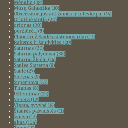
Mėnulis
(38)
Mūsų Galaktika
(10)
Observatorijos ant žemės ir teleskopai
(14)
Orbitinė stotis
(20)
orionas
(20)
peržiūrėti
(8)
Planeta už Saulės sistemos ribų
(17)
Raketos ir šaudyklės
(20)
Saturnas
(30)
Saturno palydovai
(38)
Saturno žiedai
(14)
Saules Sistema
(8)
Saulė
(27)
Sietynas
(9)
Supernova
(25)
Titanas
(8)
Užtemimai
(25)
Venera
(12)
Visata, gyvybė
(14)
Šiaurės pašvaistės
(11)
šviesa
(12)
ūkas
(104)