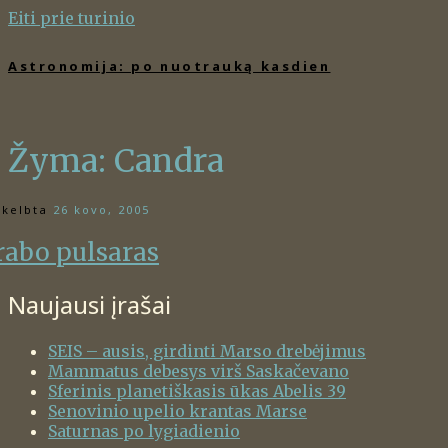
Eiti prie turinio
Astronomija: po nuotrauką kasdien
Žyma:
Candra
kelbta
26 kovo, 2005
rabo pulsaras
Naujausi įrašai
SEIS – ausis, girdinti Marso drebėjimus
Mammatus debesys virš Saskačevano
Sferinis planetiškasis ūkas Abelis 39
Senovinio upelio krantas Marse
Saturnas po lygiadienio