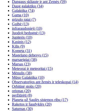
Dangaus skliaute ir ant Žemės
(59)
Daug galaktikų
(34)
Galaktika
(74)
Gama
(10)
grizulo ratai
(7)
Gulbė
(13)
infraraudonieji
(10)
Juodoji bedugnė
(13)
Jupiteris
(10)
Kasinis
(12)
Kilis
(9)
Kometa
(31)
Magelano debesys
(15)
marsaeigiai
(38)
Marsas
(23)
Meteorai ir meteoritai
(15)
Mėnulis
(38)
Mūsų Galaktika
(10)
Observatorijos ant žemės ir teleskopai
(14)
Orbitinė stotis
(20)
orionas
(20)
peržiūrėti
(8)
Planeta už Saulės sistemos ribų
(17)
Raketos ir šaudyklės
(20)
Saturnas
(30)