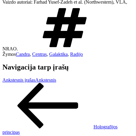
Vaizdo autoriai: Farhad Yusef-Zadeh et al. (Northwestern), VLA,
NRAO.
Žymos
Candra
,
Centras
,
Galaktika
,
Radijo
Navigacija tarp įrašų
Ankstesnis įrašas
Ankstesnis
Holografijos
principas