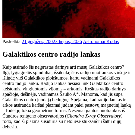
Paskelbta
21 gegužės, 2002
3 liepos, 2026
Astronomai Kodas
Galaktikos centro radijo lankas
Kaip atsirado šis neįprastas darinys arti mūsų Galaktikos centro?
Ilgi, lygiagretūs spinduliai, išsilenkę šios radijo nuotraukos viršuje ir
išlindę virš Galaktikos plokštumos, kartu vadinami Galaktikos
centro radijo lanku. Radijo lankas tiesiasi link Galaktikos centro
keistomis, vingiuotomis vijomis – arkomis. Ryškus radijo darinys
apačioje, dešinėje, vadinamas Šaulio A*. Manoma, kad jis supa
Galaktikos centro juodąją bedugnę. Spėjama, kad radijo lankas ir
arkos atsiranda karštai plazmai judant palei pastovų magnetinį lauką
. Todėl jų tokia geometrinė forma. Neseniai gautos nuotraukos iš
Čandros rentgeno observatorijos (
Chandra X-ray Observatory
)
rodo, kad ši plazma susiduria su netoliese stūksančiu šaltu dujų
debesiu.