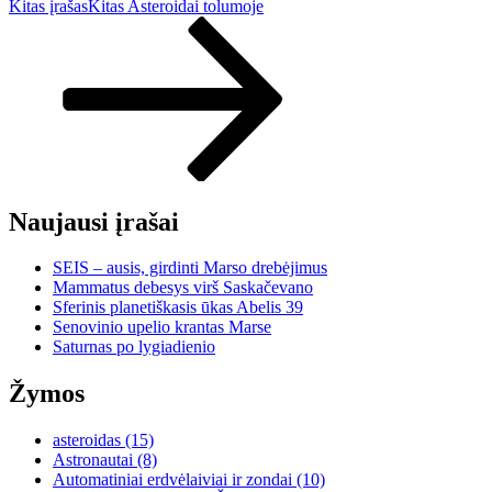
Kitas įrašas
Kitas
Asteroidai tolumoje
Naujausi įrašai
SEIS – ausis, girdinti Marso drebėjimus
Mammatus debesys virš Saskačevano
Sferinis planetiškasis ūkas Abelis 39
Senovinio upelio krantas Marse
Saturnas po lygiadienio
Žymos
asteroidas
(15)
Astronautai
(8)
Automatiniai erdvėlaiviai ir zondai
(10)