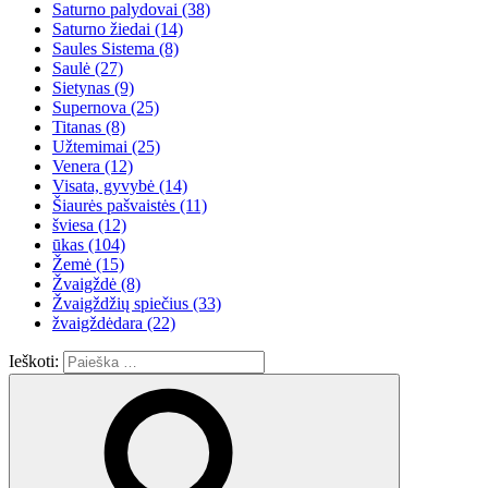
Saturno palydovai
(38)
Saturno žiedai
(14)
Saules Sistema
(8)
Saulė
(27)
Sietynas
(9)
Supernova
(25)
Titanas
(8)
Užtemimai
(25)
Venera
(12)
Visata, gyvybė
(14)
Šiaurės pašvaistės
(11)
šviesa
(12)
ūkas
(104)
Žemė
(15)
Žvaigždė
(8)
Žvaigždžių spiečius
(33)
žvaigždėdara
(22)
Ieškoti: