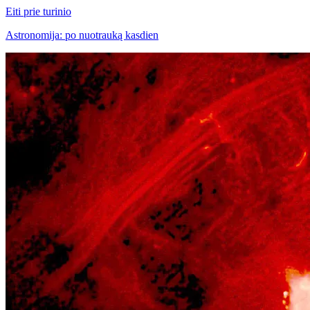
Eiti prie turinio
Astronomija: po nuotrauką kasdien