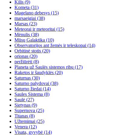
Kilis
(9)
Kometa
(31)
Magelano debesys
(15)
marsaeigiai
(38)
Marsas
(23)
Meteorai ir meteoritai
(15)
Mėnulis
(38)
Mūsų Galaktika
(10)
Observatorijos ant žemės ir teleskopai
(14)
Orbitinė stotis
(20)
orionas
(20)
peržiūrėti
(8)
Planeta už Saulės sistemos ribų
(17)
Raketos ir šaudyklės
(20)
Saturnas
(30)
Saturno palydovai
(38)
Saturno žiedai
(14)
Saules Sistema
(8)
Saulė
(27)
Sietynas
(9)
Supernova
(25)
Titanas
(8)
Užtemimai
(25)
Venera
(12)
Visata, gyvybė
(14)