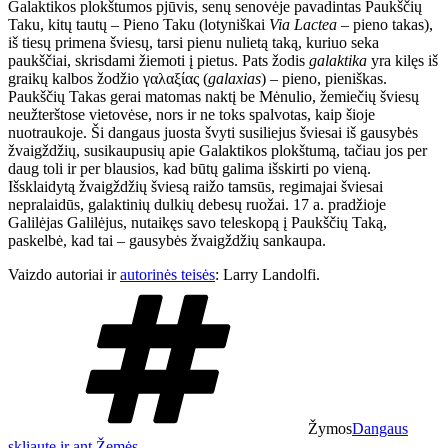
Galaktikos plokštumos pjūvis, senų senovėje pavadintas Paukščių
Taku, kitų tautų – Pieno Taku (lotyniškai
Via Lactea
– pieno takas),
iš tiesų primena šviesų, tarsi pienu nulietą taką, kuriuo seka
paukščiai, skrisdami žiemoti į pietus. Pats žodis
galaktika
yra kilęs iš
graikų kalbos žodžio γαλαξίας (
galaxias
) – pieno, pieniškas.
Paukščių Takas gerai matomas naktį be Mėnulio, žemiečių šviesų
neužterštose vietovėse, nors ir ne toks spalvotas, kaip šioje
nuotraukoje. Ši dangaus juosta švyti susiliejus šviesai iš gausybės
žvaigždžių, susikaupusių apie Galaktikos plokštumą, tačiau jos per
daug toli ir per blausios, kad būtų galima išskirti po vieną.
Išsklaidytą žvaigždžių šviesą raižo tamsūs, regimajai šviesai
nepralaidūs, galaktinių dulkių debesų ruožai. 17 a. pradžioje
Galilėjas Galilėjus, nutaikęs savo teleskopą į Paukščių Taką,
paskelbė, kad tai – gausybės žvaigždžių sankaupa.
Vaizdo autoriai ir
autorinės teisės
: Larry Landolfi.
Žymos
Dangaus
skliaute ir ant Žemės