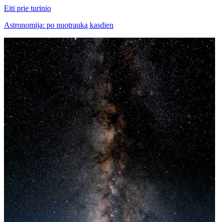
Eiti prie turinio
Astronomija: po nuotrauką kasdien