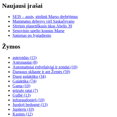
Naujausi įrašai
SEIS – ausis, girdinti Marso drebėjimus
Mammatus debesys virš Saskačevano
Sferinis planetiškasis ūkas Abelis 39
Senovinio upelio krantas Marse
Saturnas po lygiadienio
Žymos
asteroidas
(15)
Astronautai
(8)
Automatiniai erdvėlaiviai ir zondai
(10)
Dangaus skliaute ir ant Žemės
(59)
Daug galaktikų
(34)
Galaktika
(74)
Gama
(10)
grizulo ratai
(7)
Gulbė
(13)
infraraudonieji
(10)
Juodoji bedugnė
(13)
Jupiteris
(10)
Kasinis
(12)