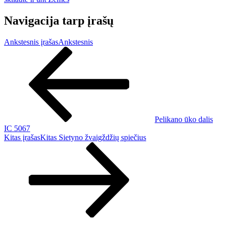
Navigacija tarp įrašų
Ankstesnis įrašas
Ankstesnis
Pelikano ūko dalis
IC 5067
Kitas įrašas
Kitas
Sietyno žvaigždžių spiečius