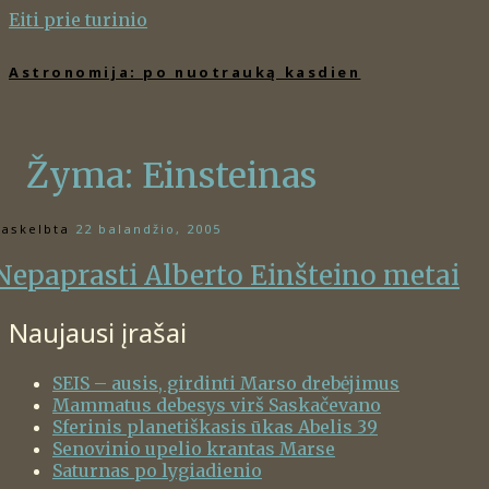
Eiti prie turinio
Astronomija: po nuotrauką kasdien
Žyma:
Einsteinas
askelbta
22 balandžio, 2005
Nepaprasti Alberto Einšteino metai
Naujausi įrašai
SEIS – ausis, girdinti Marso drebėjimus
Mammatus debesys virš Saskačevano
Sferinis planetiškasis ūkas Abelis 39
Senovinio upelio krantas Marse
Saturnas po lygiadienio