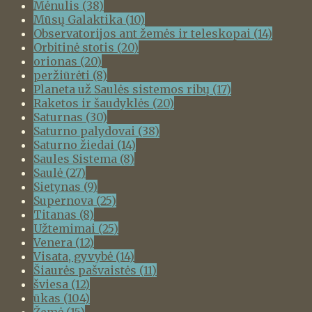
Mėnulis
(38)
Mūsų Galaktika
(10)
Observatorijos ant žemės ir teleskopai
(14)
Orbitinė stotis
(20)
orionas
(20)
peržiūrėti
(8)
Planeta už Saulės sistemos ribų
(17)
Raketos ir šaudyklės
(20)
Saturnas
(30)
Saturno palydovai
(38)
Saturno žiedai
(14)
Saules Sistema
(8)
Saulė
(27)
Sietynas
(9)
Supernova
(25)
Titanas
(8)
Užtemimai
(25)
Venera
(12)
Visata, gyvybė
(14)
Šiaurės pašvaistės
(11)
šviesa
(12)
ūkas
(104)