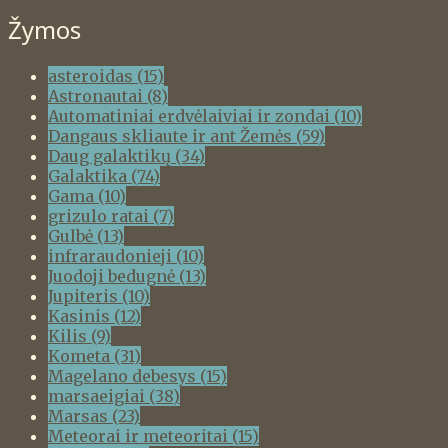
Žymos
asteroidas
(15)
Astronautai
(8)
Automatiniai erdvėlaiviai ir zondai
(10)
Dangaus skliaute ir ant Žemės
(59)
Daug galaktikų
(34)
Galaktika
(74)
Gama
(10)
grizulo ratai
(7)
Gulbė
(13)
infraraudonieji
(10)
Juodoji bedugnė
(13)
Jupiteris
(10)
Kasinis
(12)
Kilis
(9)
Kometa
(31)
Magelano debesys
(15)
marsaeigiai
(38)
Marsas
(23)
Meteorai ir meteoritai
(15)