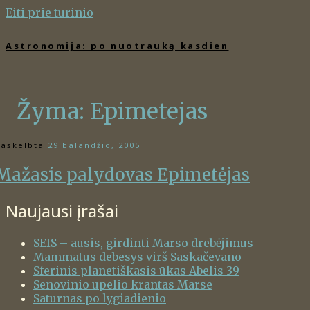
Eiti prie turinio
Astronomija: po nuotrauką kasdien
Žyma:
Epimetejas
askelbta
29 balandžio, 2005
Mažasis palydovas Epimetėjas
Naujausi įrašai
SEIS – ausis, girdinti Marso drebėjimus
Mammatus debesys virš Saskačevano
Sferinis planetiškasis ūkas Abelis 39
Senovinio upelio krantas Marse
Saturnas po lygiadienio