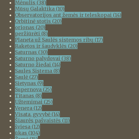
Mėnulis
(38)
Mūsų Galaktika
(10)
Observatorijos ant žemės ir teleskopai
(14)
Orbitinė stotis
(20)
orionas
(20)
peržiūrėti
(8)
Planeta už Saulės sistemos ribų
(17)
Raketos ir šaudyklės
(20)
Saturnas
(30)
Saturno palydovai
(38)
Saturno žiedai
(14)
Saules Sistema
(8)
Saulė
(27)
Sietynas
(9)
Supernova
(25)
Titanas
(8)
Užtemimai
(25)
Venera
(12)
Visata, gyvybė
(14)
Šiaurės pašvaistės
(11)
šviesa
(12)
ūkas
(104)